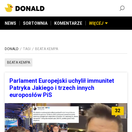
ZAŁÓŻ KONTO
©
2026
DONALD.PL
Wszelkie prawa zastrzeżone
NEWS
SORTOWNIA
KOMENTARZE
WIĘCEJ
DONALD
TAGI
BEATA KEMPA
BEATA KEMPA
Parlament Europejski uchylił immunitet
Patryka Jakiego i trzech innych
europosłów PiS
32