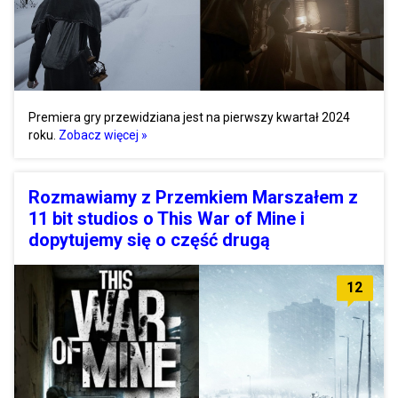
Premiera gry przewidziana jest na pierwszy kwartał 2024
roku.
Zobacz więcej »
Rozmawiamy z Przemkiem Marszałem z
11 bit studios o This War of Mine i
dopytujemy się o część drugą
12