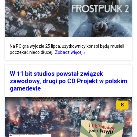
Na PC gra wyjdzie 25 lipca, użytkownicy konsol będą musieli
poczekać nieco dłużej.
Zobacz więcej »
W 11 bit studios powstał związek
zawodowy, drugi po CD Projekt w polskim
gamedevie
8