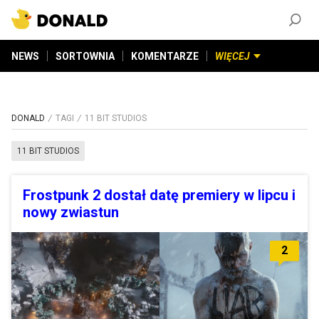
ZAŁÓŻ KONTO
©
2026
DONALD.PL
Wszelkie prawa zastrzeżone
NEWS
SORTOWNIA
KOMENTARZE
WIĘCEJ
DONALD
TAGI
11 BIT STUDIOS
11 BIT STUDIOS
Frostpunk 2 dostał datę premiery w lipcu i
nowy zwiastun
2