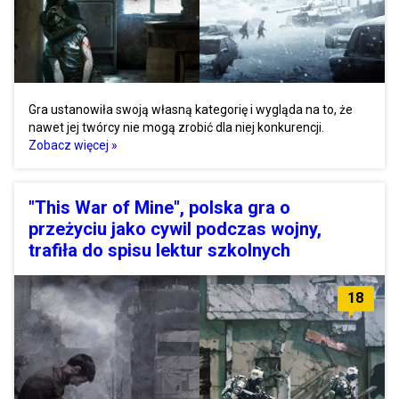
Gra ustanowiła swoją własną kategorię i wygląda na to, że
nawet jej twórcy nie mogą zrobić dla niej konkurencji.
Zobacz więcej »
"This War of Mine", polska gra o
przeżyciu jako cywil podczas wojny,
trafiła do spisu lektur szkolnych
18