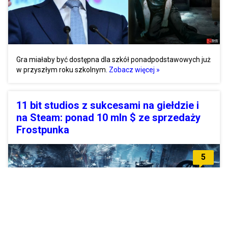
Gra miałaby być dostępna dla szkół ponadpodstawowych już
w przyszłym roku szkolnym.
Zobacz więcej »
11 bit studios z sukcesami na giełdzie i
na Steam: ponad 10 mln $ ze sprzedaży
Frostpunka
5