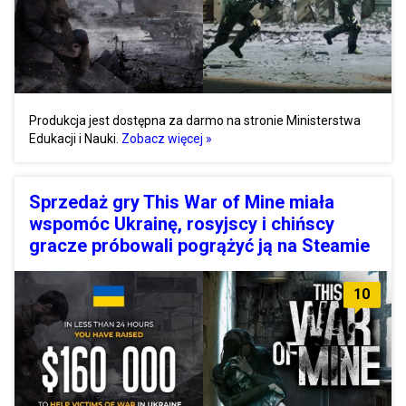
Produkcja jest dostępna za darmo na stronie Ministerstwa
Edukacji i Nauki.
Zobacz więcej »
Sprzedaż gry This War of Mine miała
wspomóc Ukrainę, rosyjscy i chińscy
gracze próbowali pogrążyć ją na Steamie
10