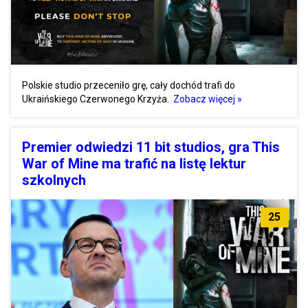
Polskie studio przeceniło grę, cały dochód trafi do
Ukraińskiego Czerwonego Krzyża.
Zobacz więcej »
Premier odwiedzi 11 bit studios, gra This
War of Mine ma trafić na listę lektur
szkolnych
25