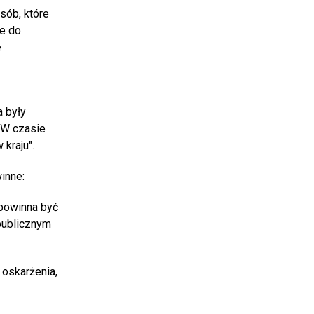
sób, które
e do
e
a były
 W czasie
kraju".
inne:
 powinna być
publicznym
 oskarżenia,