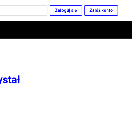
Zaloguj się
Załóż konto
ystał