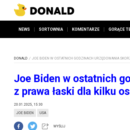
NEWS
SORTOWNIA
KOMENTARZE
GORĄCE T
DONALD
JOE BIDEN W OSTATNICH GODZINACH URZĘDOWANIA SKORZY
Joe Biden w ostatnich g
z prawa łaski dla kilku o
20.01.2025, 15:30
JOE BIDEN
USA
WYŚLIJ