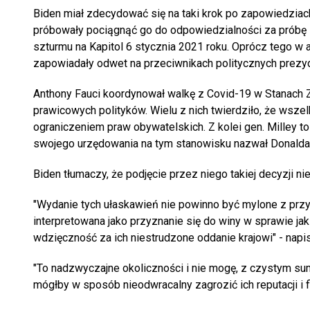
Biden miał zdecydować się na taki krok po zapowiedzia
próbowały pociągnąć go do odpowiedzialności za próbę
szturmu na Kapitol 6 stycznia 2021 roku. Oprócz tego w a
zapowiadały odwet na przeciwnikach politycznych prezyd
Anthony Fauci koordynował walkę z Covid-19 w Stanach Zj
prawicowych polityków. Wielu z nich twierdziło, że wsz
ograniczeniem praw obywatelskich. Z kolei gen. Milley
swojego urzędowania na tym stanowisku nazwał Donalda T
Biden tłumaczy, że podjęcie przez niego takiej decyzji 
"Wydanie tych ułaskawień nie powinno być mylone z przyz
interpretowana jako przyznanie się do winy w sprawie j
wdzięczność za ich niestrudzone oddanie krajowi" - napis
"To nadzwyczajne okoliczności i nie mogę, z czystym sum
mógłby w sposób nieodwracalny zagrozić ich reputacji i 