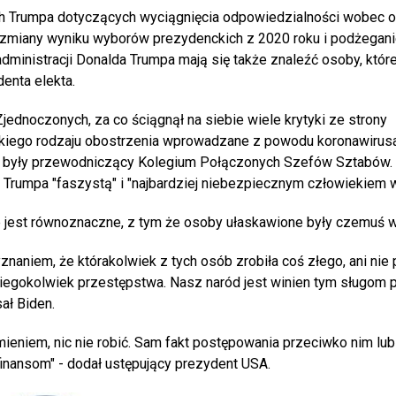
ch Trumpa dotyczących wyciągnięcia odpowiedzialności wobec o
 zmiany wyniku wyborów prezydenckich z 2020 roku i podżegani
dministracji Donalda Trumpa mają się także znaleźć osoby, któr
enta elekta.
ednoczonych, za co ściągnął na siebie wiele krytyki ze strony
elkiego rodzaju obostrzenia wprowadzane z powodu koronawirus
 to były przewodniczący Kolegium Połączonych Szefów Sztabów.
rumpa "faszystą" i "najbardziej niebezpiecznym człowiekiem w 
nie jest równoznaczne, z tym że osoby ułaskawione były czemuś w
naniem, że którakolwiek z tych osób zrobiła coś złego, ani nie
akiegokolwiek przestępstwa. Nasz naród jest winien tym sługom 
ał Biden.
ieniem, nic nie robić. Sam fakt postępowania przeciwko nim lub
finansom" - dodał ustępujący prezydent USA.