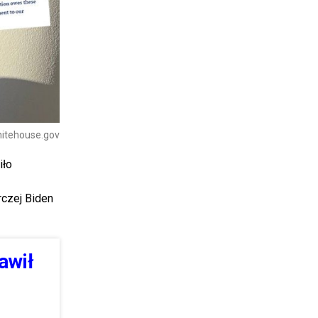
hitehouse.gov
iło
rczej Biden
awił