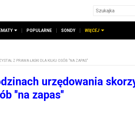
EMATY
POPULARNE
SONDY
WIĘCEJ
STAŁ Z PRAWA ŁASKI DLA KILKU OSÓB "NA ZAPAS"
odzinach urzędowania skorz
sób "na zapas"