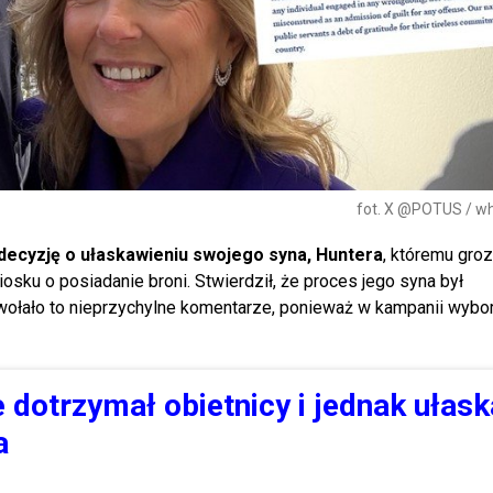
fot. X @POTUS / w
decyzję o ułaskawieniu swojego syna, Huntera
, któremu groz
ku o posiadanie broni. Stwierdził, że proces jego syna był
wołało to nieprzychylne komentarze, ponieważ w kampanii wybo
e dotrzymał obietnicy i jednak ułask
a