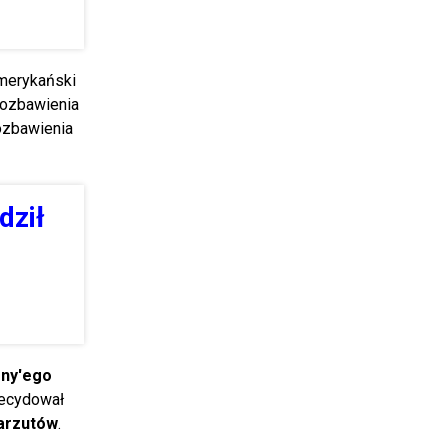
amerykański
pozbawienia
ozbawienia
dził
ony'ego
decydował
zarzutów
.