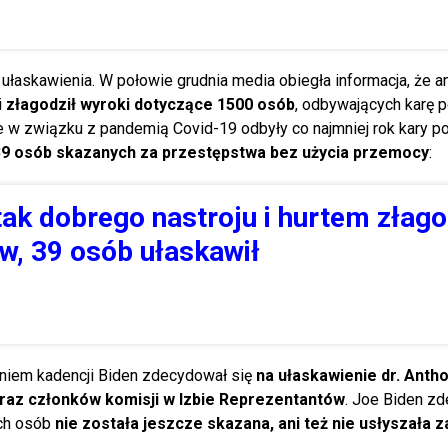
z ułaskawienia. W połowie grudnia media obiegła informacja, że 
i
złagodził wyroki dotyczące 1500 osób
, odbywających karę 
e w związku z pandemią Covid-19 odbyły co najmniej rok kary p
 39 osób skazanych za przestępstwa bez użycia przemocy
:
tak dobrego nastroju i hurtem złago
w, 39 osób ułaskawił
eniem kadencji Biden zdecydował się
na ułaskawienie dr. Anth
raz członków komisji w Izbie Reprezentantów
. Joe Biden z
ch osób
nie została jeszcze skazana, ani też nie usłyszała 