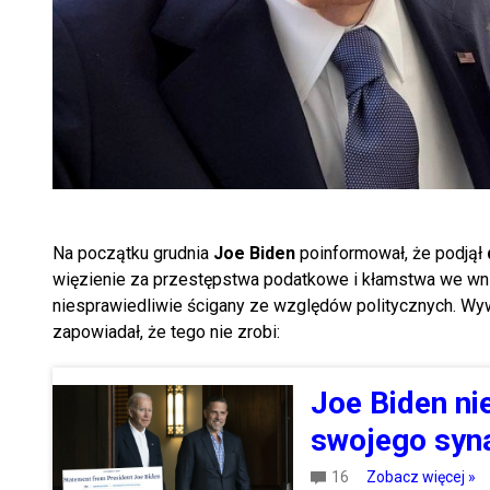
Na początku grudnia
Joe Biden
poinformował, że podjął
więzienie za przestępstwa podatkowe i kłamstwa we wnios
niesprawiedliwie ścigany ze względów politycznych. Wy
zapowiadał, że tego nie zrobi:
Joe Biden ni
swojego syn
16
Zobacz więcej »