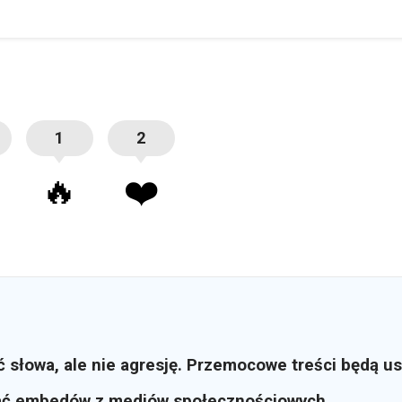
1
2
🔥
❤️
ć słowa, ale nie agresję. Przemocowe treści będą u
ać embedów z mediów społecznościowych.