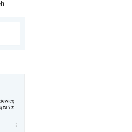
ch
ziewicę
iązań z