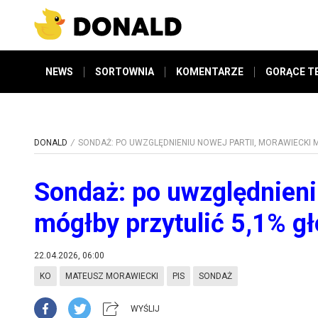
NEWS
SORTOWNIA
KOMENTARZE
GORĄCE T
DONALD
SONDAŻ: PO UWZGLĘDNIENIU NOWEJ PARTII, MORAWIECKI 
Sondaż: po uwzględnieni
mógłby przytulić 5,1% g
22.04.2026, 06:00
KO
MATEUSZ MORAWIECKI
PIS
SONDAŻ
WYŚLIJ