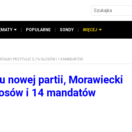
EMATY
POPULARNE
SONDY
WIĘCEJ
MÓGŁBY PRZYTULIĆ 5,1% GŁOSÓW I 14 MANDATÓW
u nowej partii, Morawiecki
łosów i 14 mandatów