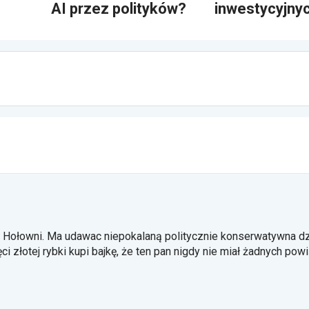
AI przez polityków?
inwestycyjny
li Hołowni. Ma udawac niepokalaną politycznie konserwatywna d
ci złotej rybki kupi bajkę, że ten pan nigdy nie miał żadnych pow