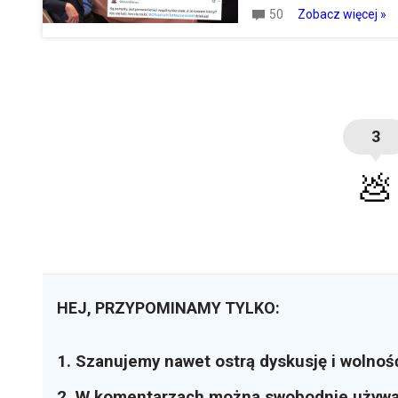
50
Zobacz więcej »
3
💩
HEJ, PRZYPOMINAMY TYLKO:
1. Szanujemy nawet ostrą dyskusję i wolnoś
2. W komentarzach można swobodnie używ