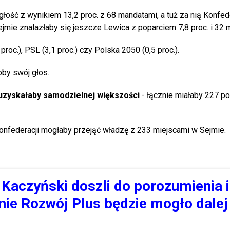
łość z wynikiem 13,2 proc. z 68 mandatami, a tuż za nią Konfed
ejmie znalazłaby się jeszcze Lewica z poparciem 7,8 proc. i 32 
oc.), PSL (3,1 proc.) czy Polska 2050 (0,5 proc.).
oby swój głos.
 uzyskałaby samodzielnej większości
- łącznie miałaby 227 po
 Konfederacji mogłaby przejąć władzę z 233 miejscami w Sejmie.
 Kaczyński doszli do porozumienia i
ie Rozwój Plus będzie mogło dalej