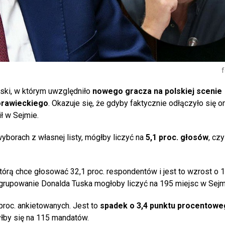
f
lski, w którym uwzględniło
nowego gracza na polskiej scenie
rawieckiego
. Okazuje się, że gdyby faktycznie odłączyło się 
ł w Sejmie.
borach z własnej listy, mógłby liczyć na
5,1 proc. głosów
, czy
tórą chce głosować 32,1 proc. respondentów i jest to wzrost o 1
rupowanie Donalda Tuska mogłoby liczyć na 195 miejsc w Sejm
roc. ankietowanych. Jest to
spadek o 3,4 punktu procentow
łby się na 115 mandatów.