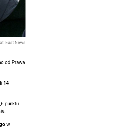
ot. East News
ono od Prawa
li
14
,6 punktu
ie.
ego
w