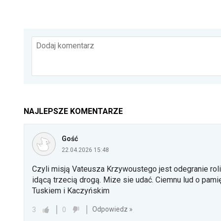
Dodaj komentarz
NAJLEPSZE KOMENTARZE
Gość
22.04.2026 15:48
Czyli misją Vateusza Krzywoustego jest odegranie ro
idącą trzecią drogą. Mize sie udać. Ciemnu lud o pamię
Tuskiem i Kaczyńskim
Odpowiedz »
3
0