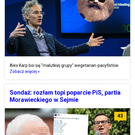
Alex Karp boi się "malutkiej grupy" wegetarian-pacyfistów.
Zobacz więcej »
Sondaż: rozłam topi poparcie PiS, partia
Morawieckiego w Sejmie
43