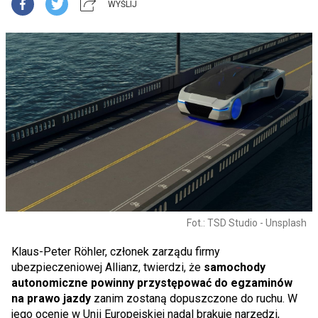
WYŚLIJ
Fot.: TSD Studio - Unsplash
Klaus-Peter Röhler, członek zarządu firmy
ubezpieczeniowej Allianz, twierdzi, że
samochody
autonomiczne powinny przystępować do egzaminów
na prawo jazdy
zanim zostaną dopuszczone do ruchu. W
jego ocenie w Unii Europejskiej nadal brakuje narzędzi,