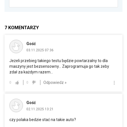
7
KOMENTARZY
Gość
03.11.2025 07:36
Jeżeli przebieg takiego testu będzie powtarzalny to dla
maszyny jest bezsensowny... Zaprogramuja go tak żeby
zdał za każdym razem...
Odpowiedz »
0
0
Gość
02.11.2025 13:21
czy polaka bedzie stać na takie auto?