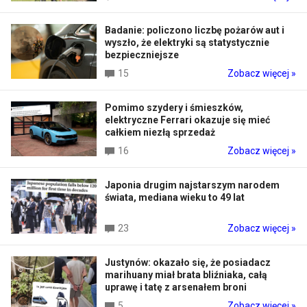
Badanie: policzono liczbę pożarów aut i
wyszło, że elektryki są statystycznie
bezpieczniejsze
15
Zobacz więcej »
Pomimo szydery i śmieszków,
elektryczne Ferrari okazuje się mieć
całkiem niezłą sprzedaż
16
Zobacz więcej »
Japonia drugim najstarszym narodem
świata, mediana wieku to 49 lat
23
Zobacz więcej »
Justynów: okazało się, że posiadacz
marihuany miał brata bliźniaka, całą
uprawę i tatę z arsenałem broni
5
Zobacz więcej »