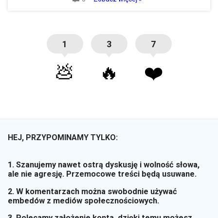
1
3
7
💩
🔥
❤️
HEJ, PRZYPOMINAMY TYLKO:
1. Szanujemy nawet ostrą dyskusję i wolność słowa,
ale nie agresję. Przemocowe treści będą usuwane.
2. W komentarzach można swobodnie używać
embedów z mediów społecznościowych.
3. Polecamy założenie konta, dzięki temu możesz