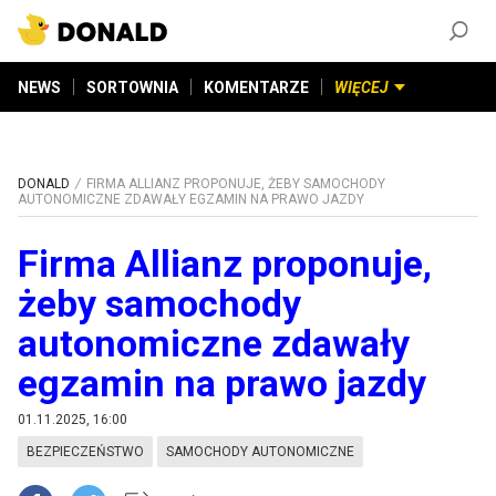
ZAŁÓŻ KONTO
©
2026
DONALD.PL
Wszelkie prawa zastrzeżone
NEWS
SORTOWNIA
KOMENTARZE
WIĘCEJ
DONALD
FIRMA ALLIANZ PROPONUJE, ŻEBY SAMOCHODY
AUTONOMICZNE ZDAWAŁY EGZAMIN NA PRAWO JAZDY
Firma Allianz proponuje,
żeby samochody
autonomiczne zdawały
egzamin na prawo jazdy
01.11.2025, 16:00
BEZPIECZEŃSTWO
SAMOCHODY AUTONOMICZNE