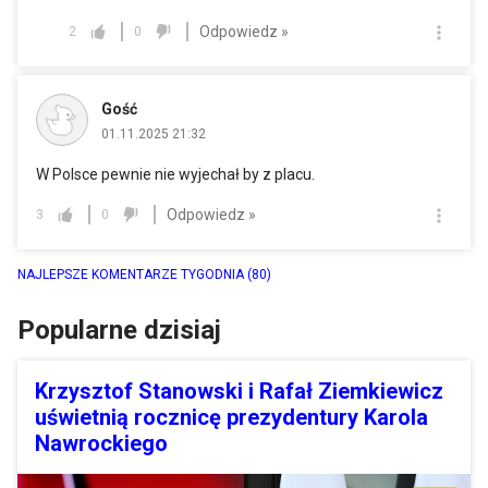
Odpowiedz »
2
0
Gość
01.11.2025 21:32
W Polsce pewnie nie wyjechał by z placu.
Odpowiedz »
3
0
NAJLEPSZE KOMENTARZE TYGODNIA
(80)
Popularne dzisiaj
Krzysztof Stanowski i Rafał Ziemkiewicz
uświetnią rocznicę prezydentury Karola
Nawrockiego