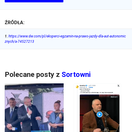
ŹRÓDŁA:
1
.
https://www.dw.com/pl/eksperci-egzamin-na-prawo-jazdy-dla-aut-autonomic
znych/a-74527213
Polecane posty z
Sortowni