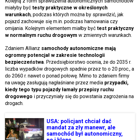
Kolejną z form sprawdzenia autonomicznych samochodów
miałyby być
testy praktyczne w określonych
warunkach
, podczas których można by sprawdzić, jak
pojazd zachowuje się m.in. podczas hamowania czy
omijania. Kolejnym elementem miałby być
test praktyczny
w normalnym ruchu drogowym
w zmiennych warunkach.
Zdaniem Allianz
samochody autonomiczne mają
ogromny potencjał w zakresie technologii
bezpieczeństwa
. Przedsiębiorstwo ocenia, że do 2035 r.
liczba wypadków drogowych spadnie przez to o 20 proc., a
do 2060 r. nawet o ponad połowę. Mimo to zdaniem firmy
na uwagę zasługują nagłaśniane przez media
przypadki,
kiedy tego typu pojazdy łamały przepisy ruchu
drogowego
i przyczyniały się do powstania zagrożenia na
drogach.
USA: policjant chciał dać
mandat za zły manewr, ale
samochód był autonomiczny,
no i klops