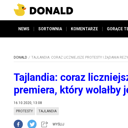
NEWS
SORTOWNIA
KOMENTARZE
GORĄCE T
DONALD
TAJLANDIA: CORAZ LICZNIEJSZE PROTESTY I ŻĄDANIA RE
Tajlandia: coraz liczniej
premiera, który wolałby 
16.10.2020, 13:08
PROTESTY
TAJLANDIA
WYŚLIJ