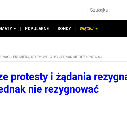
EMATY
POPULARNE
SONDY
WIĘCEJ
ZYGNACJI PREMIERA, KTÓRY WOLAŁBY JEDNAK NIE REZYGNOWAĆ
sze protesty i żądania rezygn
jednak nie rezygnować