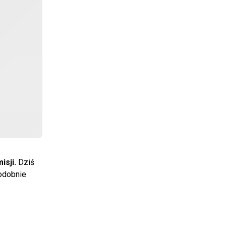
isji.
Dziś
odobnie