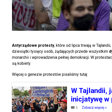
Antyrządowe protesty
, które od lipca trwają w Tajland
dziesiątki tysięcy osób, żądających przede wszystkim
d
monarchii i wprowadzenia pełnej demokracji. W protestach
są kobiety.
Więcej o genezie protestów pisaliśmy tutaj:
W Tajlandii, 
inicjatywę w
6
Zobacz więcej »