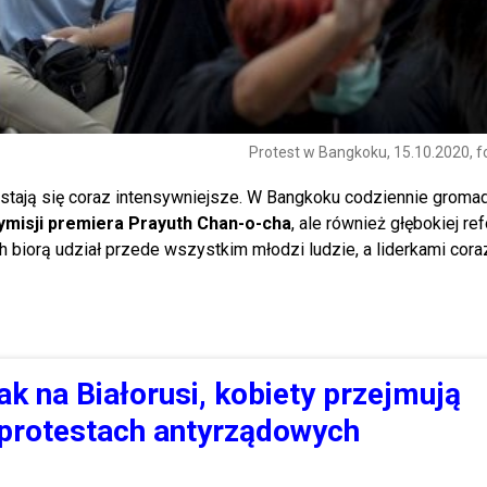
Protest w Bangkoku, 15.10.2020, f
ii, stają się coraz intensywniejsze. W Bangkoku codziennie groma
ymisji premiera Prayuth Chan-o-cha
, ale również głębokiej re
 biorą udział przede wszystkim młodzi ludzie, a liderkami cora
jak na Białorusi, kobiety przejmują
 protestach antyrządowych