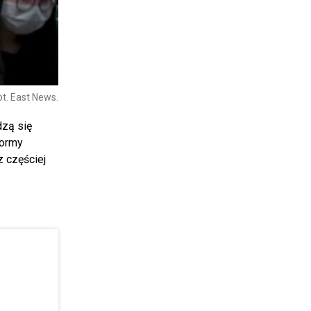
ot. East News.
dzą się
formy
z częściej