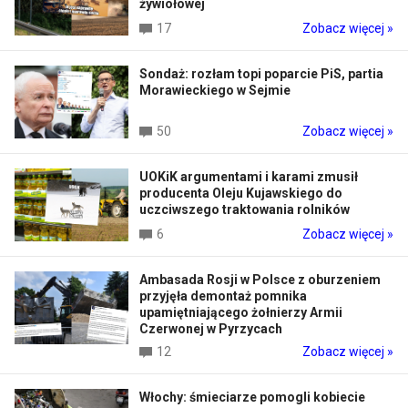
żywiołowej
17
Zobacz więcej »
Sondaż: rozłam topi poparcie PiS, partia
Morawieckiego w Sejmie
50
Zobacz więcej »
UOKiK argumentami i karami zmusił
producenta Oleju Kujawskiego do
uczciwszego traktowania rolników
6
Zobacz więcej »
Ambasada Rosji w Polsce z oburzeniem
przyjęła demontaż pomnika
upamiętniającego żołnierzy Armii
Czerwonej w Pyrzycach
12
Zobacz więcej »
Włochy: śmieciarze pomogli kobiecie