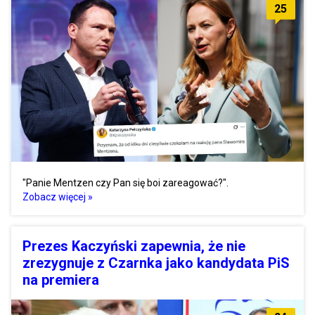
25
"Panie Mentzen czy Pan się boi zareagować?".
Zobacz więcej »
Prezes Kaczyński zapewnia, że nie
zrezygnuje z Czarnka jako kandydata PiS
na premiera