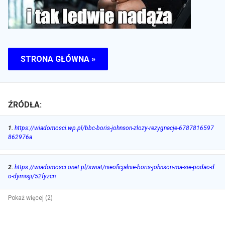
STRONA GŁÓWNA »
ŹRÓDŁA:
1
.
https://wiadomosci.wp.pl/bbc-boris-johnson-zlozy-rezygnacje-6787816597
862976a
2
.
https://wiadomosci.onet.pl/swiat/nieoficjalnie-boris-johnson-ma-sie-podac-d
o-dymisji/52fyzcn
Pokaż więcej (2)