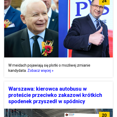
24
W meidach pojawiają się plotki o możliwej zmianie
kandydata.
Zobacz więcej »
Warszawa: kierowca autobusu w
proteście przeciwko zakazowi krótkich
spodenek przyszedł w spódnicy
20