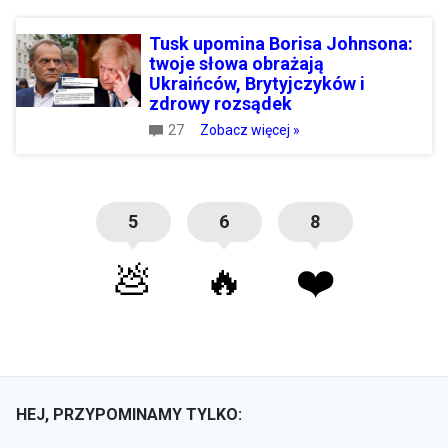
Tusk upomina Borisa Johnsona:
twoje słowa obrażają
Ukraińców, Brytyjczyków i
zdrowy rozsądek
27
Zobacz więcej »
5
6
8
💩
🔥
❤️
HEJ, PRZYPOMINAMY TYLKO: