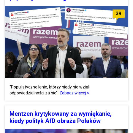
39
"Populistyczne lenie, którzy nigdy nie wzięli
odpowiedzialności za nic".
Zobacz więcej »
Mentzen krytykowany za wymiękanie,
kiedy polityk AfD obraża Polaków