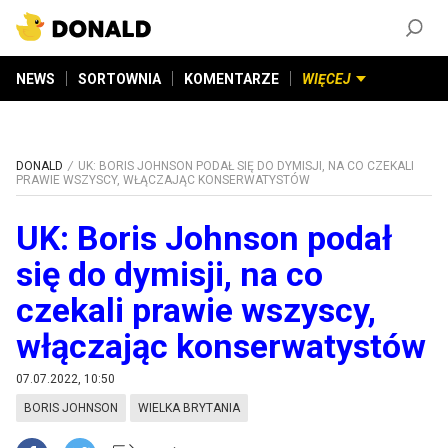
ZAŁÓŻ KONTO
©
2026
DONALD.PL
Wszelkie prawa zastrzeżone
NEWS
SORTOWNIA
KOMENTARZE
WIĘCEJ
DONALD
UK: BORIS JOHNSON PODAŁ SIĘ DO DYMISJI, NA CO CZEKALI
PRAWIE WSZYSCY, WŁĄCZAJĄC KONSERWATYSTÓW
UK: Boris Johnson podał
się do dymisji, na co
czekali prawie wszyscy,
włączając konserwatystów
07.07.2022, 10:50
BORIS JOHNSON
WIELKA BRYTANIA