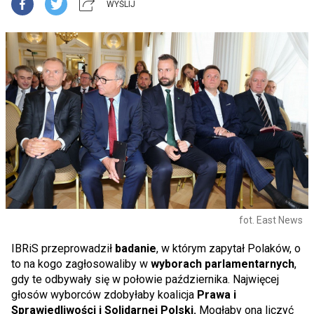
WYŚLIJ
fot. East News
IBRiS przeprowadził
badanie
, w którym zapytał Polaków, o
to na kogo zagłosowaliby w
wyborach parlamentarnych
,
gdy te odbywały się w połowie października. Najwięcej
głosów wyborców zdobyłaby
koalicja
Prawa i
Sprawiedliwości i Solidarnej Polski.
Mogłaby ona liczyć