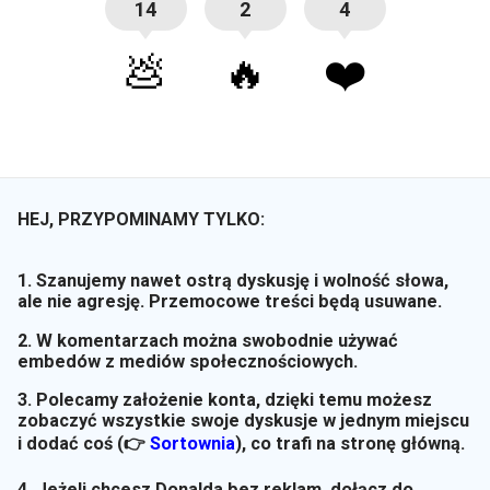
14
2
4
💩
🔥
❤️
HEJ, PRZYPOMINAMY TYLKO:
1. Szanujemy nawet ostrą dyskusję i wolność słowa,
ale nie agresję. Przemocowe treści będą usuwane.
2. W komentarzach można swobodnie używać
embedów z mediów społecznościowych.
3. Polecamy założenie konta, dzięki temu możesz
zobaczyć wszystkie swoje dyskusje w jednym miejscu
i dodać coś (👉
Sortownia
)
, co trafi na stronę główną.
4. Jeżeli chcesz Donalda bez reklam, dołącz do