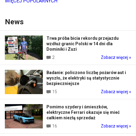
WIĘCEJ POPULARNYCH
News
Trwa próba bicia rekordu przejazdu
wzdłuż granic Polski w 14 dni dla
Dominiki i Zuzi
2
Zobacz więcej »
Badanie: policzono liczbę pożarów aut i
wyszło, że elektryki są statystycznie
bezpieczniejsze
15
Zobacz więcej »
Pomimo szydery i śmieszków,
elektryczne Ferrari okazuje się mieć
całkiem niezłą sprzedaż
16
Zobacz więcej »