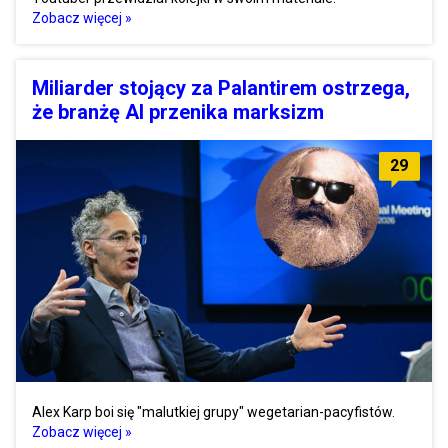
Zobacz więcej »
Miliarder stojący za Palantirem ostrzega,
że branżę AI przenika marksizm
29
Alex Karp boi się "malutkiej grupy" wegetarian-pacyfistów.
Zobacz więcej »