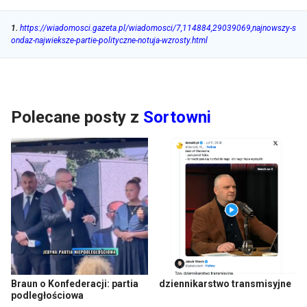
1
.
https://wiadomosci.gazeta.pl/wiadomosci/7,114884,29039069,najnowszy-s
ondaz-najwieksze-partie-polityczne-notuja-wzrosty.html
Polecane posty z
Sortowni
Braun o Konfederacji: partia
dziennikarstwo transmisyjne
podległościowa