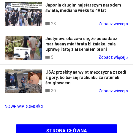
Japonia drugim najstarszym narodem
świata, mediana wieku to 49 lat
23
Zobacz więcej »
Justynów: okazało się, że posiadacz
marihuany miał brata bliźniaka, całą
uprawę i tatę z arsenałem broni
5
Zobacz więcej »
USA: przebity na wylot mężczyzna zszedł
z góry, bo bał się rachunku za ratunek
śmigłowcem
30
Zobacz więcej »
NOWE WIADOMOŚCI
STRONA GŁÓWNA