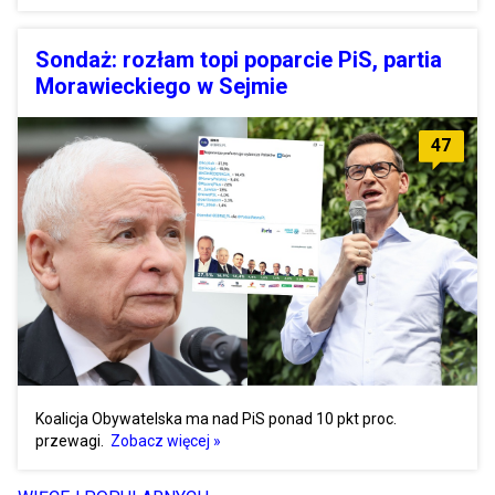
Sondaż: rozłam topi poparcie PiS, partia
Morawieckiego w Sejmie
47
Koalicja Obywatelska ma nad PiS ponad 10 pkt proc.
przewagi.
Zobacz więcej »