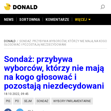
ZAŁÓŻ KONTO
©
2026
DONALD.PL
Wszelkie prawa zastrzeżone
NEWS
SORTOWNIA
KOMENTARZE
WIĘCEJ
DONALD
SONDAŻ: PRZYBYWA WYBORCÓW, KTÓRZY NIE MAJĄ NA KOGO
GŁOSOWAĆ I POZOSTAJĄ NIEZDECYDOWANI
Sondaż: przybywa
wyborców, którzy nie mają
na kogo głosować i
pozostają niezdecydowani
18.10.2022, 09:45
PIS
PO
SEJM
SONDAŻ
WYBORY PARLAMENTARNE