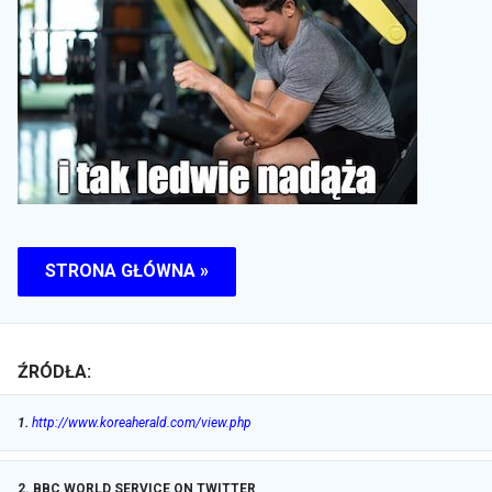
STRONA GŁÓWNA »
ŹRÓDŁA:
1
.
http://www.koreaherald.com/view.php
2
.
BBC WORLD SERVICE ON TWITTER