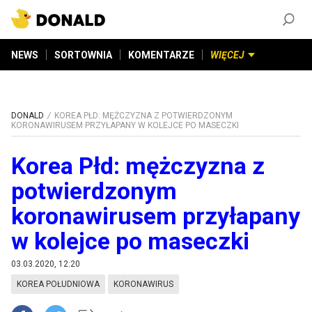
ZAŁÓŻ KONTO
©
2026
DONALD.PL
Wszelkie prawa zastrzeżone
NEWS
SORTOWNIA
KOMENTARZE
WIĘCEJ
DONALD
KOREA PŁD: MĘŻCZYZNA Z POTWIERDZONYM
KORONAWIRUSEM PRZYŁAPANY W KOLEJCE PO MASECZKI
Korea Płd: mężczyzna z
potwierdzonym
koronawirusem przyłapany
w kolejce po maseczki
03.03.2020, 12:20
KOREA POŁUDNIOWA
KORONAWIRUS