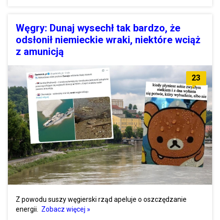
Węgry: Dunaj wysechł tak bardzo, że
odsłonił niemieckie wraki, niektóre wciąż
z amunicją
23
Z powodu suszy węgierski rząd apeluje o oszczędzanie
energii.
Zobacz więcej »