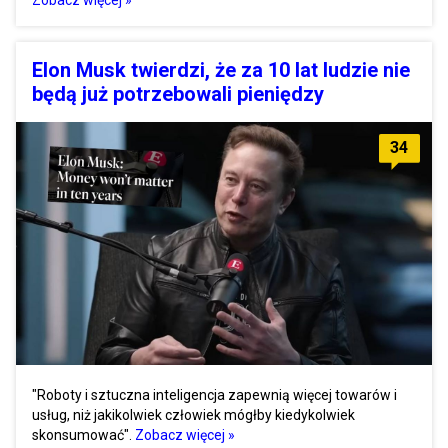
Zobacz więcej »
Elon Musk twierdzi, że za 10 lat ludzie nie
będą już potrzebowali pieniędzy
34
"Roboty i sztuczna inteligencja zapewnią więcej towarów i
usług, niż jakikolwiek człowiek mógłby kiedykolwiek
skonsumować".
Zobacz więcej »