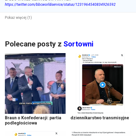
https://twitter.com/bbcworldservice/status/1231964540834926592
Pokaż więcej (1)
Polecane posty z
Sortowni
Braun o Konfederacji: partia
dziennikarstwo transmisyjne
podległościowa