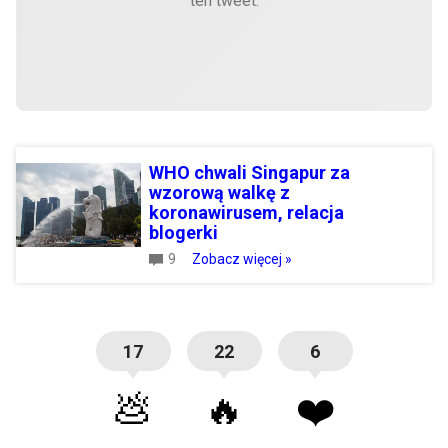
ten tweet.
WHO chwali Singapur za
wzorową walkę z
koronawirusem, relacja
blogerki
9
Zobacz więcej »
17
22
6
💩
🔥
❤️