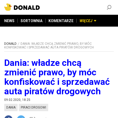
ZAŁÓŻ KONTO
©
2026
DONALD.PL
Wszelkie prawa zastrzeżone
NEWS
SORTOWNIA
KOMENTARZE
WIĘCEJ
DONALD
DANIA: WŁADZE CHCĄ ZMIENIĆ PRAWO, BY MÓC
KONFISKOWAĆ I SPRZEDAWAĆ AUTA PIRATÓW DROGOWYCH
Dania: władze chcą
zmienić prawo, by móc
konfiskować i sprzedawać
auta piratów drogowych
09.02.2020, 18:25
DANIA
PIRACI DROGOWI