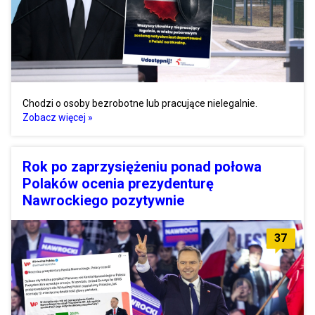
Chodzi o osoby bezrobotne lub pracujące nielegalnie.
Zobacz więcej »
Rok po zaprzysiężeniu ponad połowa
Polaków ocenia prezydenturę
Nawrockiego pozytywnie
37