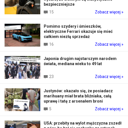
bezpieczniejsze
15
Zobacz więcej »
Pomimo szydery i śmieszków,
elektryczne Ferrari okazuje się mieć
całkiem niezłą sprzedaż
16
Zobacz więcej »
Japonia drugim najstarszym narodem
świata, mediana wieku to 49 lat
23
Zobacz więcej »
Justynów: okazało się, że posiadacz
marihuany miał brata bliźniaka, całą
uprawę i tatę z arsenałem broni
5
Zobacz więcej »
USA: przebity na wylot mężczyzna zszedł