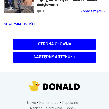
z góry, bo bał się rachunku za ratunek
śmigłowcem
30
Zobacz więcej »
NOWE WIADOMOŚCI
STRONA GŁÓWNA
NASTĘPNY ARTYKUŁ
»
News
Komentarze
Popularne
Ranking
Sortownia
Sondy