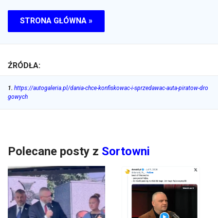
STRONA GŁÓWNA »
ŹRÓDŁA:
1
.
https://autogaleria.pl/dania-chce-konfiskowac-i-sprzedawac-auta-piratow-dro
gowych
Polecane posty z
Sortowni