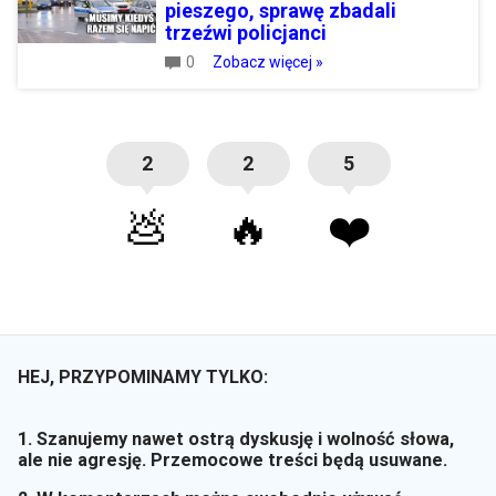
pieszego, sprawę zbadali
trzeźwi policjanci
0
Zobacz więcej »
2
2
5
💩
🔥
❤️
HEJ, PRZYPOMINAMY TYLKO:
1. Szanujemy nawet ostrą dyskusję i wolność słowa,
ale nie agresję. Przemocowe treści będą usuwane.