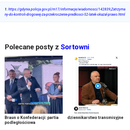
1
.
https://gdynia.policja.gov.pl/m17/informacje/wiadomosci/142839,Zatrzyma
ny-do-kontroli-drogowej-za-przekroczenie-predkosci-52-latek-okazal-prawo.html
Polecane posty z
Sortowni
Braun o Konfederacji: partia
dziennikarstwo transmisyjne
podległościowa