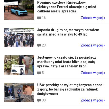
Pomimo szydery i śmieszków,
elektryczne Ferrari okazuje się mieć
całkiem niezłą sprzedaż
16
Zobacz więcej »
Japonia drugim najstarszym narodem
świata, mediana wieku to 49 lat
23
Zobacz więcej »
Justynów: okazało się, że posiadacz
marihuany miał brata bliźniaka, całą
uprawę i tatę z arsenałem broni
5
Zobacz więcej »
USA: przebity na wylot mężczyzna zszedł
z góry, bo bał się rachunku za ratunek
śmigłowcem
30
Zobacz więcej »