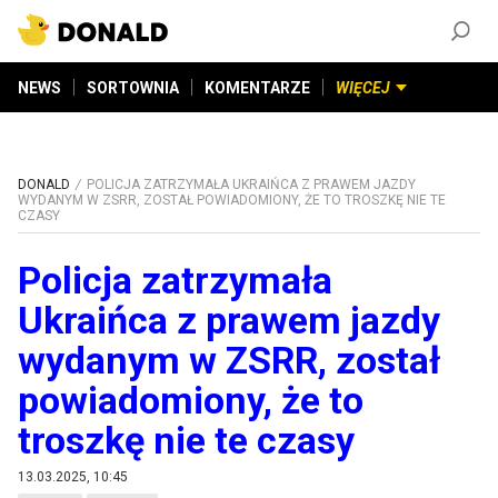
ZAŁÓŻ KONTO
©
2026
DONALD.PL
Wszelkie prawa zastrzeżone
NEWS
SORTOWNIA
KOMENTARZE
WIĘCEJ
DONALD
POLICJA ZATRZYMAŁA UKRAIŃCA Z PRAWEM JAZDY
WYDANYM W ZSRR, ZOSTAŁ POWIADOMIONY, ŻE TO TROSZKĘ NIE TE
CZASY
Policja zatrzymała
Ukraińca z prawem jazdy
wydanym w ZSRR, został
powiadomiony, że to
troszkę nie te czasy
13.03.2025, 10:45