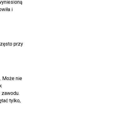
 wyniesioną
wiła i
często przy
p. Może nie
k
go zawodu.
tać tylko,