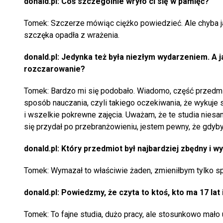
donald.pl: Coś szczególnie wryło ci się w pamięć?
Tomek: Szczerze mówiąc ciężko powiedzieć. Ale chyba jak
szczęka opadła z wrażenia.
donald.pl: Jedynka też była niezłym wydarzeniem. A ja
rozczarowanie?
Tomek: Bardzo mi się podobało. Wiadomo, część przedmi
sposób nauczania, czyli takiego oczekiwania, że wykuje 
i wszelkie pokrewne zajęcia. Uważam, że te studia niesam
się przydał po przebranżowieniu, jestem pewny, że gdyby n
donald.pl: Który przedmiot był najbardziej zbędny i
Tomek: Wymazał to właściwie żaden, zmieniłbym tylko s
donald.pl: Powiedzmy, że czyta to ktoś, kto ma 17 la
Tomek: To fajne studia, dużo pracy, ale stosunkowo mało 