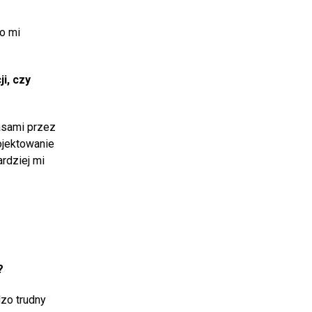
to mi
i, czy
asami przez
ojektowanie
ardziej mi
?
dzo trudny