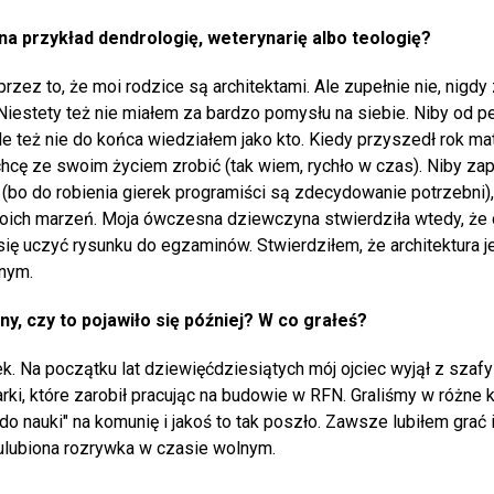
 na przykład dendrologię, weterynarię albo teologię?
ez to, że moi rodzice są architektami. Ale zupełnie nie, nigdy 
. Niestety też nie miałem za bardzo pomysłu na siebie. Niby od 
też nie do końca wiedziałem jako kto. Kiedy przyszedł rok mat
chcę ze swoim życiem zrobić (tak wiem, rychło w czas). Niby za
(bo do robienia gierek programiści są zdecydowanie potrzebni),
moich marzeń. Moja ówczesna dziewczyna stwierdziła wtedy, że 
 się uczyć rysunku do egzaminów. Stwierdziłem, że architektura j
nym.
żny, czy to pojawiło się później? W co grałeś?
. Na początku lat dziewięćdziesiątych mój ojciec wyjął z szafy
ki, które zarobił pracując na budowie w RFN. Graliśmy w różne k
 nauki" na komunię i jakoś to tak poszło. Zawsze lubiłem grać i
ulubiona rozrywka w czasie wolnym.