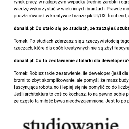
rynek pracy, w najlepszym wypadku średnie zarobki i ogr
wiedzę wykorzystać w wielu innych branżach. Prawdę mó
poszła również w kreatywne branże jak UI/UX, front end, a
donald.pl: Co stało się po studiach, że zacząłeś szuk
Tomek: Po studiach zderzasz się z rzeczywistością teg
rzeczach, które dla osób kreatywnych nie są zbyt fascynu
donald.pl: Co to zestawienie stolarki dla dewelopera
Tomek: Robisz takie zestawienie, ile deweloper (jeśli dl
brzmi to zbyt skomplikowanie, ale pomyśl, że masz budy
fascynująca robota, no i lepiej się nie pomylić co do lic
Jeśli architektura to coś co kochasz, to na pewno sobie 
że często ta miłość bywa nieodwzajemniona. Jest to po