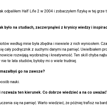
 odpaliłem Half Life 2 w 2004 i zobaczyłem fizykę w tej grze 
k było na studiach, zaczerpnąłeś z krynicy wiedzy i inspiracj
otów według mnie była zbędna i niewiele z nich wyniosłem. Cz
się cały podręcznik z suchymi danymi na pamięć. Uwielbiałem pr
owicie rozwijają wyobraźnię i kreatywność. Ten skill chyba najb
ie te lata studiów, byłoby mi o wiele trudniej.
 wymazałbyś go na zawsze?
posób nauki.
t i rozważa ten kierunek. Co dobrze wiedzieć a na co uważać
uczenia się na pamięć. Warto wiedzieć, że później trafisz na bar