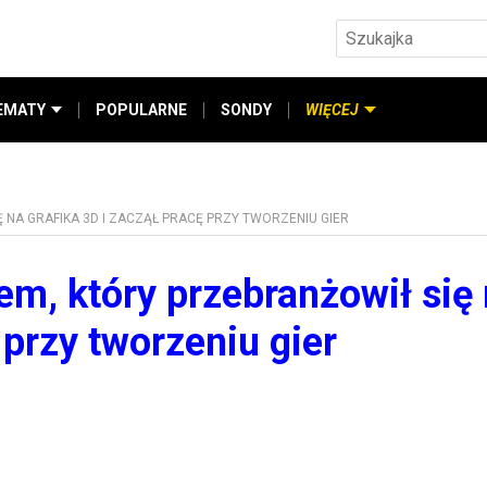
EMATY
POPULARNE
SONDY
WIĘCEJ
NA GRAFIKA 3D I ZACZĄŁ PRACĘ PRZY TWORZENIU GIER
m, który przebranżowił się
 przy tworzeniu gier