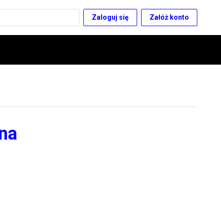
Zaloguj się
Załóż konto
 na