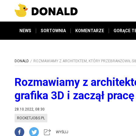
NEWS
SORTOWNIA
KOMENTARZE
GORĄCE T
DONALD
ROZMAWIAMY Z ARCHITEKTEM, KTÓRY PRZEBRANŻOWIŁ SIĘ 
Rozmawiamy z architekte
grafika 3D i zaczął pracę
28.10.2022, 08:30
ROCKETJOBS.PL
WYŚLIJ