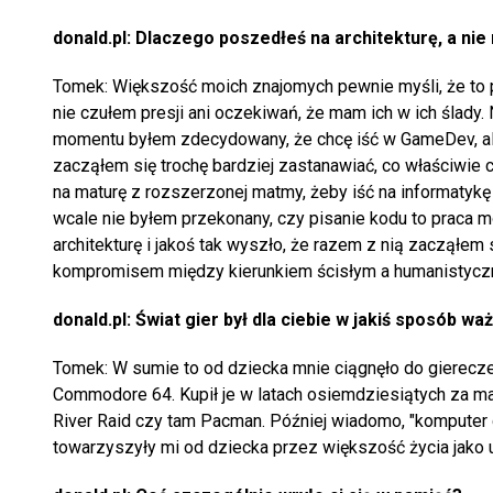
donald.pl: Dlaczego poszedłeś na architekturę, a nie
Tomek: Większość moich znajomych pewnie myśli, że to prz
nie czułem presji ani oczekiwań, że mam ich w ich ślady
momentu byłem zdecydowany, że chcę iść w GameDev, ale 
zacząłem się trochę bardziej zastanawiać, co właściwie 
na maturę z rozszerzonej matmy, żeby iść na informatykę 
wcale nie byłem przekonany, czy pisanie kodu to praca 
architekturę i jakoś tak wyszło, że razem z nią zacząłem
kompromisem między kierunkiem ścisłym a humanistycz
donald.pl: Świat gier był dla ciebie w jakiś sposób wa
Tomek: W sumie to od dziecka mnie ciągnęło do giereczek
Commodore 64. Kupił je w latach osiemdziesiątych za mar
River Raid czy tam Pacman. Później wiadomo, "komputer do
towarzyszyły mi od dziecka przez większość życia jako 