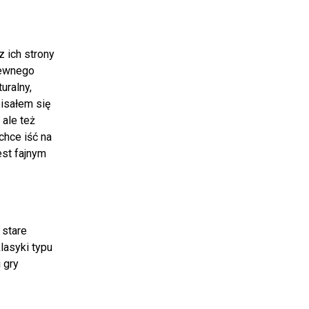
z ich strony
pewnego
uralny,
pisałem się
 ale też
chce iść na
est fajnym
 stare
lasyki typu
 gry