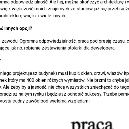
omna odpowiedzialność. Ale hej, można skończyć architekturę i
wiąc, większość moich znajomych ze studiów już się przebranżo
rchitekturę wnętrz i wiele innych.
ać innych opcji?
o zawodu. Ogromna odpowiedzialność, praca pod presją czasu, 
jące jak np. robienie zestawienia stolarki dla dewelopera.
?
a niego projektujesz budynek) musi kupić okien, drzwi, włazów it
nek który ma 400 okien różnych wymiarów. Nie brzmi to chyba ja
zby. Ale żeby była jasność: nie chcę wszystkich zniechęcać do te
poradzisz na tym rynku i będziesz odnosić sukcesy. Trzeba pamię
 prostu trudny zawód pod wieloma względami.