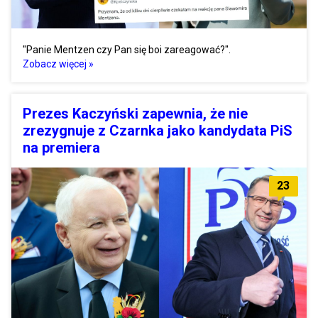
"Panie Mentzen czy Pan się boi zareagować?".
Zobacz więcej »
Prezes Kaczyński zapewnia, że nie
zrezygnuje z Czarnka jako kandydata PiS
na premiera
23