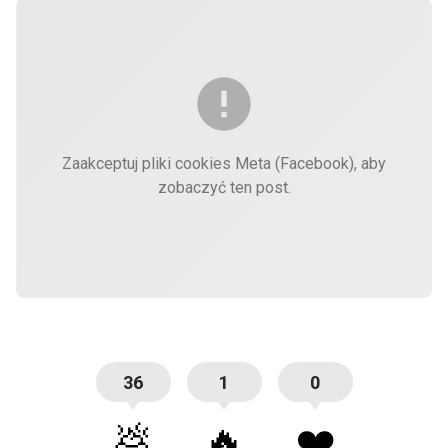
Zaakceptuj pliki cookies Meta (Facebook), aby
zobaczyć ten post.
36
1
0
💩
🔥
❤️