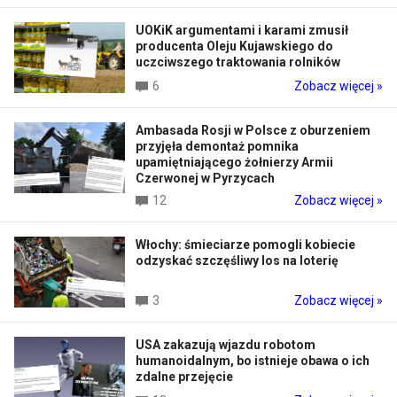
UOKiK argumentami i karami zmusił
producenta Oleju Kujawskiego do
uczciwszego traktowania rolników
6
Zobacz więcej »
Ambasada Rosji w Polsce z oburzeniem
przyjęła demontaż pomnika
upamiętniającego żołnierzy Armii
Czerwonej w Pyrzycach
12
Zobacz więcej »
Włochy: śmieciarze pomogli kobiecie
odzyskać szczęśliwy los na loterię
3
Zobacz więcej »
USA zakazują wjazdu robotom
humanoidalnym, bo istnieje obawa o ich
zdalne przejęcie