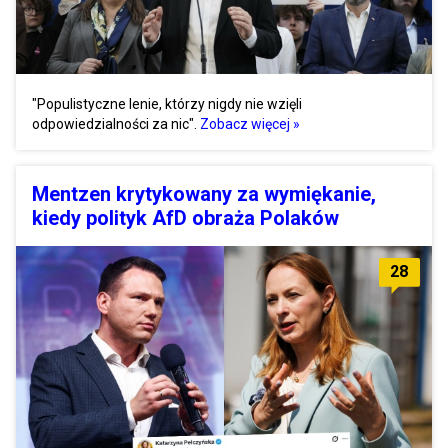
"Populistyczne lenie, którzy nigdy nie wzięli
odpowiedzialności za nic".
Zobacz więcej »
Mentzen krytykowany za wymiękanie,
kiedy polityk AfD obraża Polaków
28