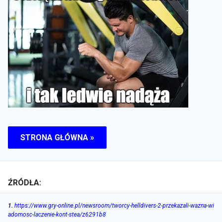
STRONA GŁÓWNA »
ŹRÓDŁA:
1
.
https://www.gry-online.pl/newsroom/tworcy-helldivers-2-przekazali-wazna-wi
adomosc-laczenie-kont-stea/z6291b8