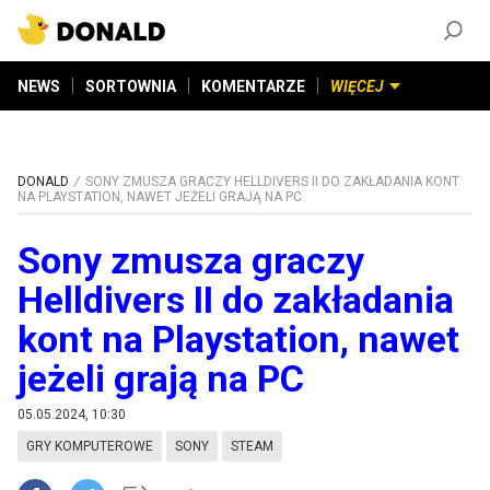
ZAŁÓŻ KONTO
©
2026
DONALD.PL
Wszelkie prawa zastrzeżone
NEWS
SORTOWNIA
KOMENTARZE
WIĘCEJ
DONALD
SONY ZMUSZA GRACZY HELLDIVERS II DO ZAKŁADANIA KONT
NA PLAYSTATION, NAWET JEŻELI GRAJĄ NA PC
Sony zmusza graczy
Helldivers II do zakładania
kont na Playstation, nawet
jeżeli grają na PC
05.05.2024, 10:30
GRY KOMPUTEROWE
SONY
STEAM