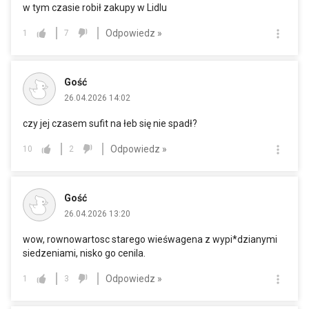
w tym czasie robił zakupy w Lidlu
Odpowiedz »
1
7
Gość
26.04.2026 14:02
czy jej czasem sufit na łeb się nie spadł?
Odpowiedz »
10
2
Gość
26.04.2026 13:20
wow, rownowartosc starego wieśwagena z wypi*dzianymi
siedzeniami, nisko go cenila.
Odpowiedz »
1
3