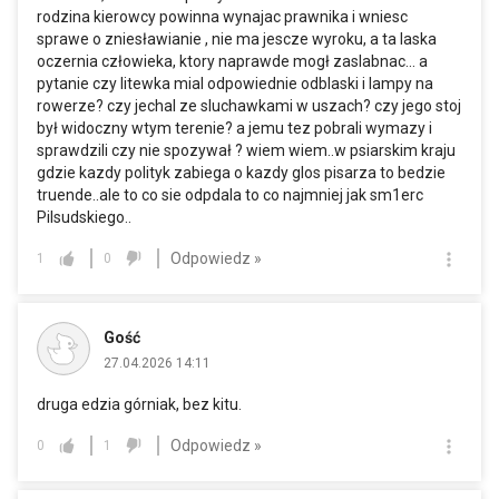
rodzina kierowcy powinna wynajac prawnika i wniesc
sprawe o zniesławianie , nie ma jescze wyroku, a ta laska
oczernia człowieka, ktory naprawde mogł zaslabnac... a
pytanie czy litewka mial odpowiednie odblaski i lampy na
rowerze? czy jechal ze sluchawkami w uszach? czy jego stoj
był widoczny wtym terenie? a jemu tez pobrali wymazy i
sprawdzili czy nie spozywał ? wiem wiem..w psiarskim kraju
gdzie kazdy polityk zabiega o kazdy glos pisarza to bedzie
truende..ale to co sie odpdala to co najmniej jak sm1erc
Pilsudskiego..
Odpowiedz »
1
0
Gość
27.04.2026 14:11
druga edzia górniak, bez kitu.
Odpowiedz »
0
1