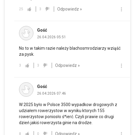
Odpowiedz »
25
3
Gość
26.04.2026 05:51
No to w takim razie należy blachosmrodziarzy wziąść
za pysk.
Odpowiedz »
3
3
Gość
26.04.2026 07:46
W 2025 było w Polsce 3500 wypadkow drogowych z
udziałem rowerzystow w wyniku ktorych 155
rowerzystow poniosło ś*ierć. Czyli prawie co drugi
dzień jakiś rowerzysta ginie na drodze.
Odpowiedz »
8
0