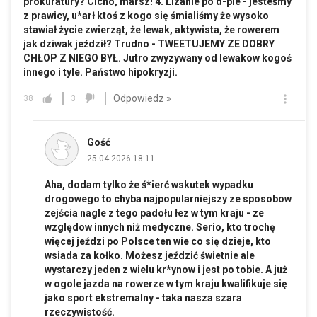
prokuratury? Cicho, marsz! 4. Lizanie po d-pie - jesteśmy
z prawicy, u*arł ktoś z kogo się śmialiśmy że wysoko
stawiał życie zwierząt, że lewak, aktywista, że rowerem
jak dziwak jeździł? Trudno - TWEETUJEMY ZE DOBRY
CHŁOP Z NIEGO BYŁ. Jutro zwyzywany od lewakow kogoś
innego i tyle. Państwo hipokryzji.
Odpowiedz »
38
3
Gość
25.04.2026 18:11
Aha, dodam tylko że ś*ierć wskutek wypadku
drogowego to chyba najpopularniejszy ze sposobow
zejścia nagle z tego padołu łez w tym kraju - ze
względow innych niż medyczne. Serio, kto trochę
więcej jeździ po Polsce ten wie co się dzieje, kto
wsiada za kołko. Możesz jeździć świetnie ale
wystarczy jeden z wielu kr*ynow i jest po tobie. A już
w ogole jazda na rowerze w tym kraju kwalifikuje się
jako sport ekstremalny - taka nasza szara
rzeczywistość.