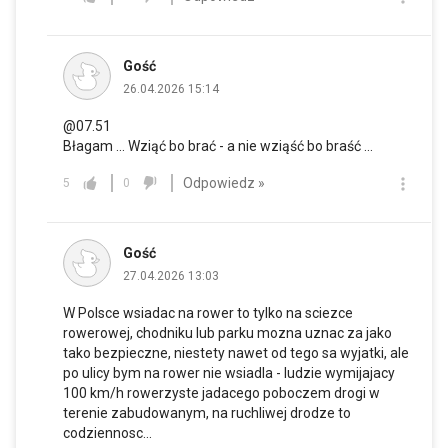
Gość
26.04.2026 15:14
@07.51
Błagam ... Wziąć bo brać - a nie wziąść bo braść ...
Odpowiedz »
5
0
Gość
27.04.2026 13:03
W Polsce wsiadac na rower to tylko na sciezce
rowerowej, chodniku lub parku mozna uznac za jako
tako bezpieczne, niestety nawet od tego sa wyjatki, ale
po ulicy bym na rower nie wsiadla - ludzie wymijajacy
100 km/h rowerzyste jadacego poboczem drogi w
terenie zabudowanym, na ruchliwej drodze to
codziennosc...