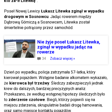
kto za*ił Litewkę"
.
Poseł Nowej Lewicy
Łukasz Litewka zginął w wypadku
drogowym w Sosnowcu
. Jadąc rowerem między
Dąbrową Górniczą a Sosnowcem, Litewka został
śmiertelnie potrącony przez samochód.
Nie żyje poseł Łukasz Litewka,
zginął w wypadku jadąc na
rowerze
34
Zobacz więcej »
Dzień po wypadku, policja zatrzymała 57-latka, który
kierował pojazdem. Wstępne badanie alkomatem wykazało,
że
kierowca był trzeźwy
. Śledczy zabezpieczyli jednak
krew do dalszych, bardziej precyzyjnych analiz.
Przekazano, że według wstępnej hipotezy śledczych było
to
zderzenie czołowe
. Biegli, którzy pojawili się na
miejscu zdarzenia, skrupulatnie badali drogę hamowania,
oraz samo miejsce kontaktu pojazdów.