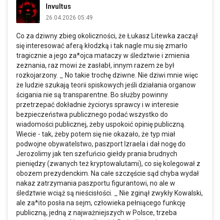
Invultus
26.04.2026 05:49
Co za dziwny zbieg okoliczności, że Łukasz Litewka zaczął
się interesować aferą kłodzką i tak nagle mu się zmarło
tragicznie a jego za*ojca mataczy w śledztwie i zmienia
zeznania, raz mowi że zasłabł, innym razem że był
rozkojarzony. _ No takie trochę dziwne. Nie dziwi mnie więc
że ludzie szukają teorii spiskowych jeśli działania organow
ścigania nie są transparentne. Bo służby powinny
przetrzepać dokładnie życiorys sprawcy i w interesie
bezpieczeństwa publicznego podać wszystko do
wiadomości publicznej, żeby uspokoić opinię publiczną.
Wiecie - tak, żeby potem się nie okazało, że typ miał
podwojne obywatelstwo, paszport Izraela i dał nogę do
Jerozolimy jak ten szefuńcio giełdy prania brudnych
pieniędzy (zwanych też kryptowalutami), co się kolegował z
obozem prezydenckim. Na całe szczęście sąd chyba wydał
nakaz zatrzymania paszportu figurantowi, no ale w
śledztwie wciąż są nieścisłości. _ Nie zginął zwykły Kowalski,
ale za*ito posła na sejm, człowieka pełniącego funkcję
publiczną, jedną z najważniejszych w Polsce, trzeba