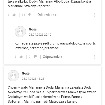
taką walkę lub Dody i Marianny. Albo Doda i Dżaga kontra
Marianna i Szalony Reporter.
Odpowiedz »
3
16
Gość
26.04.2026 22:10
Konfederata przyszedł promować patologiczne sporty.
Przemoc, przemoc, przemoc!
Odpowiedz »
6
0
Gość
25.04.2026 15:25
Chcemy walki Marianny z Dodą. Marianna zakpiła z Dody
twierdząc że Doda miała 15 partnerów a Mańka tylko trzech.
Chciałbym walki Płaskoziemców na Prime, Fame z
SciFunem. Mam tu na myśli Mateusza z kanału