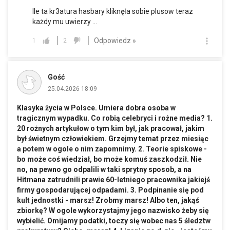
Ile ta kr3atura hasbary kliknęła sobie plusow teraz
każdy mu uwierzy ...
Odpowiedz »
1
2
Gość
25.04.2026 18:09
Klasyka życia w Polsce. Umiera dobra osoba w
tragicznym wypadku. Co robią celebryci i rożne media? 1.
20 rożnych artykułow o tym kim był, jak pracował, jakim
był świetnym człowiekiem. Grzejmy temat przez miesiąc
a potem w ogole o nim zapomnimy. 2. Teorie spiskowe -
bo może coś wiedział, bo może komuś zaszkodził. Nie
no, na pewno go odpalili w taki sprytny sposob, a na
Hitmana zatrudnili prawie 60-letniego pracownika jakiejś
firmy gospodarującej odpadami. 3. Podpinanie się pod
kult jednostki - marsz! Zrobmy marsz! Albo ten, jakąś
zbiorkę? W ogole wykorzystajmy jego nazwisko żeby się
wybielić. Omijamy podatki, toczy się wobec nas 5 śledztw