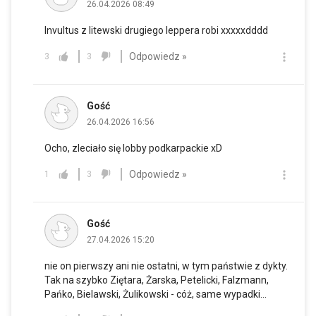
26.04.2026 08:49
Invultus z litewski drugiego leppera robi xxxxxdddd
Odpowiedz »
3
3
Gość
26.04.2026 16:56
Ocho, zleciało się lobby podkarpackie xD
Odpowiedz »
1
3
Gość
27.04.2026 15:20
nie on pierwszy ani nie ostatni, w tym państwie z dykty.
Tak na szybko Ziętara, Żarska, Petelicki, Falzmann,
Pańko, Bielawski, Żulikowski - cóż, same wypadki...