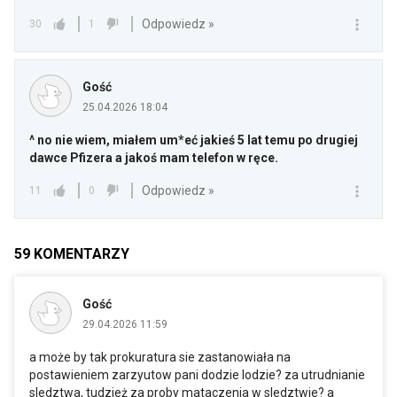
Odpowiedz »
30
1
Gość
25.04.2026 18:04
^ no nie wiem, miałem um*eć jakieś 5 lat temu po drugiej
dawce Pfizera a jakoś mam telefon w ręce.
Odpowiedz »
11
0
59
KOMENTARZY
Gość
29.04.2026 11:59
a może by tak prokuratura sie zastanowiała na
postawieniem zarzyutow pani dodzie lodzie? za utrudnianie
sledztwa, tudzież za proby mataczenia w sledztwie? a