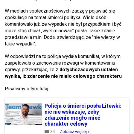
W mediach społecznościowych zaczęły pojawiać się
spekulacje na temat śmierci polityka. Wiele osób
komentowało już, że wypadek nie był przypadkiem i być
może ktoś chciał „wyeliminować” posła. Takie zdanie
przedstawiła m.in. Doda, stwierdzając, że "nie wierzy w
takie wypadki".
W odpowiedzi na to policja wydała komunikat, w którym
zaapelowała o zachowanie rozwagi w komentowaniu
sprawy, przekazując, że z
dotychczasowych ustaleń
wynika, iż zdarzenie nie miało celowego charakteru
.
Pisaliśmy o tym tutaj:
Policja o śmierci posła Litewki:
nic nie wskazuje, żeby
zdarzenie mogło mieć
charakter celowy
34
Zobacz więcej »