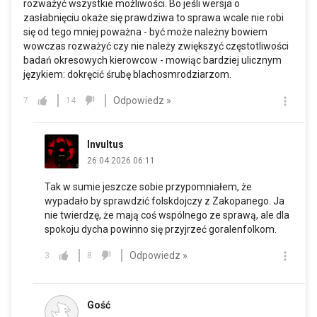
rozważyć wszystkie możliwości. Bo jeśli wersja o
zasłabnięciu okaże się prawdziwa to sprawa wcale nie robi
się od tego mniej poważna - być może należny bowiem
wowczas rozważyć czy nie należy zwiększyć częstotliwości
badań okresowych kierowcow - mowiąc bardziej ulicznym
językiem: dokręcić śrubę blachosmrodziarzom.
Odpowiedz »
7
14
Invultus
26.04.2026 06:11
Tak w sumie jeszcze sobie przypomniałem, że
wypadało by sprawdzić folskdojczy z Zakopanego. Ja
nie twierdzę, że mają coś wspólnego ze sprawą, ale dla
spokoju dycha powinno się przyjrzeć goralenfolkom.
Odpowiedz »
3
8
Gość