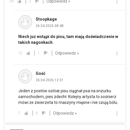
Odpowiedz »
29
2
Stoopkage
26.04.2026 08:48
Niech juz wstąpi do pisu, tam mają doświadczenie w
takich nagonkach.
Odpowiedz »
12
1
Gość
26.04.2026 12:31
Jeden z posłów osłóœ pisu ciągnał psa na snzurku
samochodem, pies zdechł. Kolejny artysta to sośnierz
mówi że zwierzeta to maszyny mięsne i nie czują bólu.
Odpowiedz »
7
0