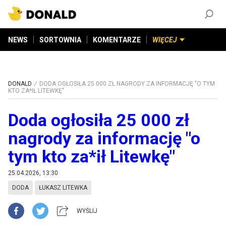
ZAŁÓŻ KONTO
©
2026
DONALD.PL
Wszelkie prawa zastrzeżone
NEWS
SORTOWNIA
KOMENTARZE
WIĘCEJ
DONALD
DODA OGŁOSIŁA 25 000 ZŁ NAGRODY ZA INFORMACJĘ "O TYM
KTO ZA*IŁ LITEWKĘ"
Doda ogłosiła 25 000 zł
nagrody za informację "o
tym kto za*ił Litewkę"
25.04.2026, 13:30
DODA
ŁUKASZ LITEWKA
WYŚLIJ