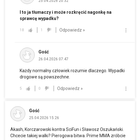
25.04.2026 20:32
I to ja tłumaczy i może rozkręcić nagonkę na
sprawcę wypadku?
Odpowiedz »
18
1
Gość
26.04.2026 07:47
Każdy normalny człowiek rozumie dlaczego. Wypadki
drogowe są powszechne.
Odpowiedz »
5
0
Gość
25.04.2026 15:26
Akash, Korczarowski kontra SciFun i Sławosz Oszukański.
Chcecie takiej walki? Pierogowa bitwa. Prime MMA zróbcie