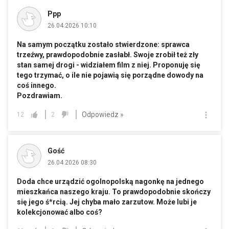
Ppp
26.04.2026 10:10
Na samym początku zostało stwierdzone: sprawca
trzeźwy, prawdopodobnie zasłabł. Swoje zrobił też zły
stan samej drogi - widziałem film z niej. Proponuję się
tego trzymać, o ile nie pojawią się porządne dowody na
coś innego.
Pozdrawiam.
Odpowiedz »
12
2
Gość
26.04.2026 08:30
Doda chce urządzić ogolnopolską nagonkę na jednego
mieszkańca naszego kraju. To prawdopodobnie skończy
się jego ś*rcią. Jej chyba mało zarzutow. Może lubi je
kolekcjonować albo coś?