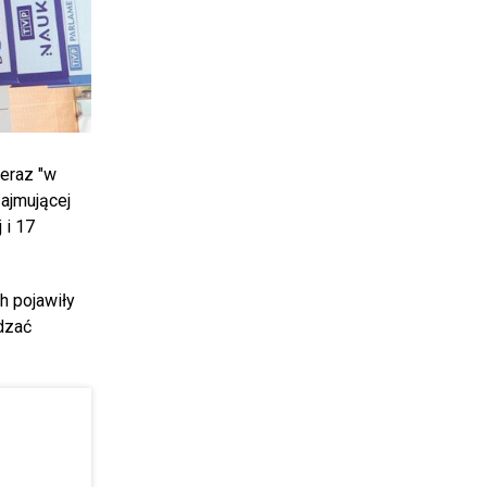
teraz "w
zajmującej
 i 17
h pojawiły
adzać