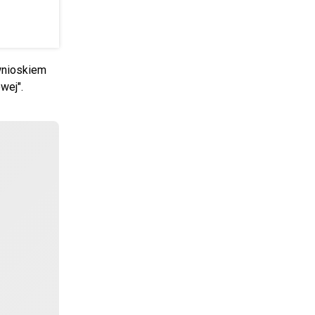
wnioskiem
wej".