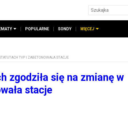
EMATY
POPULARNE
SONDY
WIĘCEJ
STATUTACH TVP I ZABETONOWAŁA STACJE
 zgodziła się na zmianę w
wała stacje