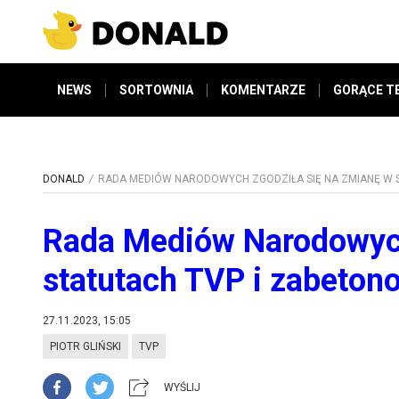
NEWS
SORTOWNIA
KOMENTARZE
GORĄCE T
DONALD
RADA MEDIÓW NARODOWYCH ZGODZIŁA SIĘ NA ZMIANĘ W 
Rada Mediów Narodowych
statutach TVP i zabetono
27.11.2023, 15:05
PIOTR GLIŃSKI
TVP
WYŚLIJ