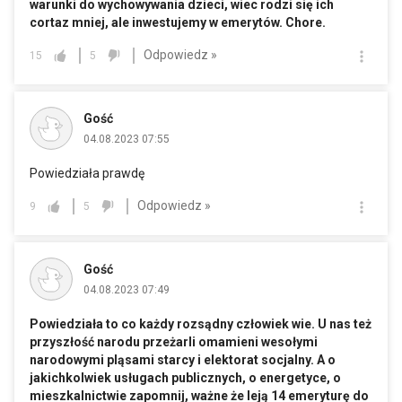
warunki do wychowywania dzieci, wiec rodzi się ich
cortaz mniej, ale inwestujemy w emerytów. Chore.
Odpowiedz »
15
5
Gość
04.08.2023 07:55
Powiedziała prawdę
Odpowiedz »
9
5
Gość
04.08.2023 07:49
Powiedziała to co każdy rozsądny człowiek wie. U nas też
przyszłość narodu przeżarli omamieni wesołymi
narodowymi pląsami starcy i elektorat socjalny. A o
jakichkolwiek usługach publicznych, o energetyce, o
mieszkalnictwie zapomnij, ważne że leją 14 emeryturę do