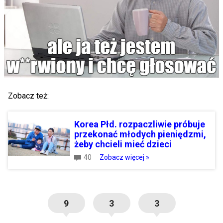
Zobacz też:
Korea Płd. rozpaczliwie próbuje
przekonać młodych pieniędzmi,
żeby chcieli mieć dzieci
40
Zobacz więcej »
9
3
3