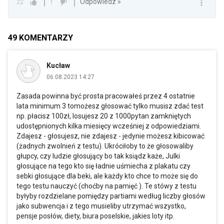
Odpowiedz »
22
1
49
KOMENTARZY
Kucław
06.08.2023 14:27
Zasada powinna być prosta pracowałeś przez 4 ostatnie
lata minimum 3 tomożesz głosować tylko musisz zdać test
np. płacisz 100zł, losujesz 20 z 1000pytan zamkniętych
udostępnionych kilka miesięcy wcześniej z odpowiedziami.
Zdajesz - głosujesz, nie zdajesz - jedynie możesz kibicować
(żadnych zwolnień z testu). Ukróciłoby to że głosowaliby
głupcy, czy ludzie głosujący bo tak ksiądz każe, Julki
głosujące na tego kto się ładnie uśmiecha z plakatu czy
sebki głosujące dla beki, ale każdy kto chce to może się do
tego testu nauczyć (choćby na pamięć ). Te stówy z testu
byłyby rozdzielane pomiędzy partiami według liczby głosów
jako subwencja i z tego musieliby utrzymać wszystko,
pensje posłów, diety, biura poselskie, jakies loty itp.