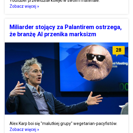
Youtuber przewidział kolejki w swoim materiale.
Zobacz więcej »
Miliarder stojący za Palantirem ostrzega,
że branżę AI przenika marksizm
28
Alex Karp boi się "malutkiej grupy" wegetarian-pacyfistów.
Zobacz więcej »