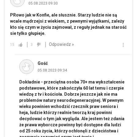
05.08.2023 09:30
PRowo jak w Konfie, ale słusznie. Starzy ludzie nie są
wcale mądrzejsi z wiekiem, z pewnymi wyjątkami, zależy
kto się czym w życiu zajmował, z reguły jednak na starość
sie tylko głupieje.
Odpowiedz »
15
3
Gość
05.08.2023 09:34
Dokładnie - przeciętna osoba 70+ ma wykształcenie
podstawowe, które zakończyła 60 lat temu i czerpie
wiedzę z tv i kościoła. Dobrze jeszcze jak nie ma
problemów natury neurodegeneracyjnej. W pewnym
wieku powinien wchodzić rzecznik praw seniora i
heja, ludzie którzy realnie tworzą kraj powinni
decydować o tym jak wygląda. Ale jestem też zdania
że prawa wyborcze powinny być dostępne dla ludzi
od 25 roku życia, którzy ochłonęli z dzieciństwa i
zaczynają rozumieć czym jest życie i