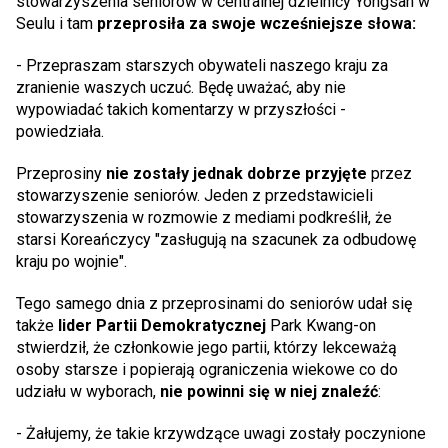
stowarzyszenia seniorów w centralnej dzielnicy Yongsan w
Seulu i tam
przeprosiła za swoje wcześniejsze słowa:
- Przepraszam starszych obywateli naszego kraju za
zranienie waszych uczuć. Będę uważać, aby nie
wypowiadać takich komentarzy w przyszłości -
powiedziała.
Przeprosiny
nie zostały jednak dobrze przyjęte
przez
stowarzyszenie seniorów. Jeden z przedstawicieli
stowarzyszenia w rozmowie z mediami podkreślił, że
starsi Koreańczycy "zasługują na szacunek za odbudowę
kraju po wojnie".
Tego samego dnia z przeprosinami do seniorów udał się
także
lider Partii Demokratycznej
Park Kwang-on
stwierdził, że członkowie jego partii, którzy lekceważą
osoby starsze i popierają ograniczenia wiekowe co do
udziału w wyborach,
nie powinni się w niej znaleźć
:
- Żałujemy, że takie krzywdzące uwagi zostały poczynione