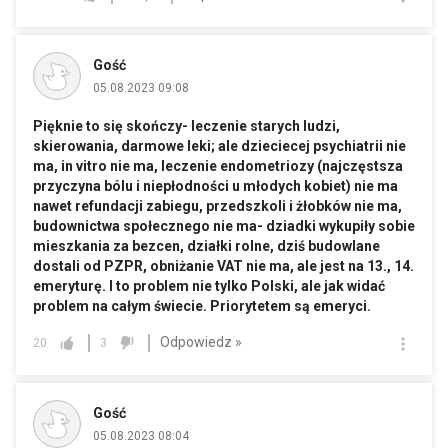
Gość
05.08.2023 09:08
Pięknie to się skończy- leczenie starych ludzi,
skierowania, darmowe leki; ale dzieciecej psychiatrii nie
ma, in vitro nie ma, leczenie endometriozy (najczęstsza
przyczyna bólu i niepłodności u młodych kobiet) nie ma
nawet refundacji zabiegu, przedszkoli i żłobków nie ma,
budownictwa społecznego nie ma- dziadki wykupiły sobie
mieszkania za bezcen, działki rolne, dziś budowlane
dostali od PZPR, obniżanie VAT nie ma, ale jest na 13., 14.
emeryturę. I to problem nie tylko Polski, ale jak widać
problem na całym świecie. Priorytetem są emeryci.
Odpowiedz »
20
3
Gość
05.08.2023 08:04