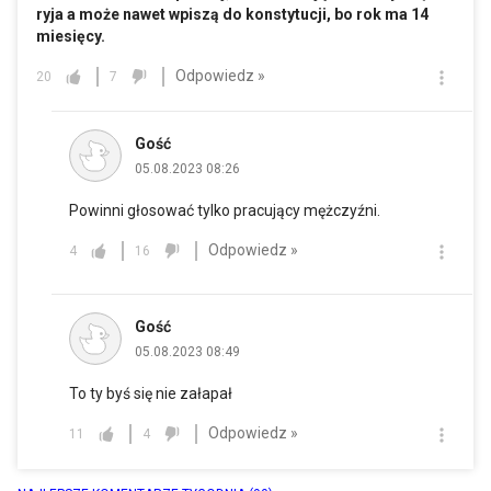
ryja a może nawet wpiszą do konstytucji, bo rok ma 14
miesięcy.
Odpowiedz »
20
7
Gość
05.08.2023 08:26
Powinni głosować tylko pracujący mężczyźni.
Odpowiedz »
4
16
Gość
05.08.2023 08:49
To ty byś się nie załapał
Odpowiedz »
11
4