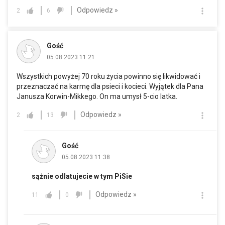
Odpowiedz »
2
6
Gość
05.08.2023 11:21
Wszystkich powyżej 70 roku życia powinno się likwidować i
przeznaczać na karmę dla psieci i kocieci. Wyjątek dla Pana
Janusza Korwin-Mikkego. On ma umysł 5-cio latka.
Odpowiedz »
2
13
Gość
05.08.2023 11:38
sążnie odlatujecie w tym PiSie
Odpowiedz »
11
0