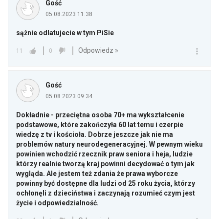
Gość
05.08.2023 11:38
sążnie odlatujecie w tym PiSie
Odpowiedz »
11
0
Gość
05.08.2023 09:34
Dokładnie - przeciętna osoba 70+ ma wykształcenie
podstawowe, które zakończyła 60 lat temu i czerpie
wiedzę z tv i kościoła. Dobrze jeszcze jak nie ma
problemów natury neurodegeneracyjnej. W pewnym wieku
powinien wchodzić rzecznik praw seniora i heja, ludzie
którzy realnie tworzą kraj powinni decydować o tym jak
wygląda. Ale jestem też zdania że prawa wyborcze
powinny być dostępne dla ludzi od 25 roku życia, którzy
ochłonęli z dzieciństwa i zaczynają rozumieć czym jest
życie i odpowiedzialność.