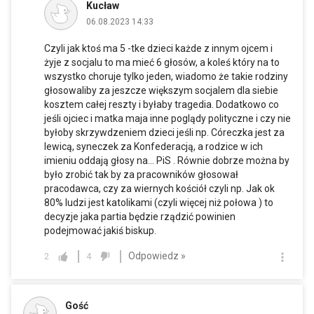
Kucław
06.08.2023 14:33
Czyli jak ktoś ma 5 -tke dzieci każde z innym ojcem i
żyje z socjalu to ma mieć 6 głosów, a koleś który na to
wszystko choruje tylko jeden, wiadomo że takie rodziny
głosowaliby za jeszcze większym socjalem dla siebie
kosztem całej reszty i byłaby tragedia. Dodatkowo co
jeśli ojciec i matka maja inne poglądy polityczne i czy nie
byłoby skrzywdzeniem dzieci jeśli np. Córeczka jest za
lewicą, syneczek za Konfederacją, a rodzice w ich
imieniu oddają głosy na… PiS . Równie dobrze można by
było zrobić tak by za pracowników głosował
pracodawca, czy za wiernych kościół czyli np. Jak ok
80% ludzi jest katolikami (czyli więcej niż połowa ) to
decyzje jaka partia będzie rządzić powinien
podejmować jakiś biskup.
Odpowiedz »
2
4
Gość