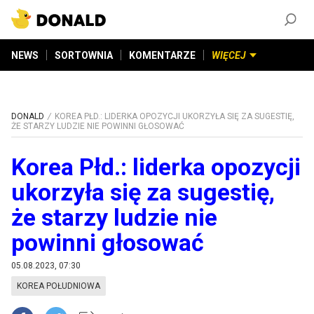
ZAŁÓŻ KONTO
©
2026
DONALD.PL
Wszelkie prawa zastrzeżone
NEWS
SORTOWNIA
KOMENTARZE
WIĘCEJ
DONALD
KOREA PŁD.: LIDERKA OPOZYCJI UKORZYŁA SIĘ ZA SUGESTIĘ,
ŻE STARZY LUDZIE NIE POWINNI GŁOSOWAĆ
Korea Płd.: liderka opozycji
ukorzyła się za sugestię,
że starzy ludzie nie
powinni głosować
05.08.2023, 07:30
KOREA POŁUDNIOWA