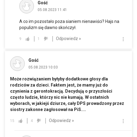
Gość
05.08.2023 11:41
A co im pozostało poza sianiem nienawiści? Hajs na
populizm się dawno skończył.
Odpowiedz »
9
1
Gość
05.08.2023 10:03
Może rozwiązaniem byłyby dodatkowe głosy dla
rodziców za dzieci. Faktem jest, że mamy już do
czynienia z gerontokracją. Decydują o przyszłości
często ludzie, którzy nic nie kumają. W ostatnich
wyborach, w jakiejś dziurze, cały DPS prowadzony przez
siostry zakonne zagłosował na PiS....
Odpowiedz »
15
4