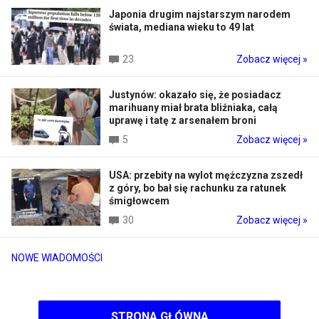
Japonia drugim najstarszym narodem
świata, mediana wieku to 49 lat
23
Zobacz więcej »
Justynów: okazało się, że posiadacz
marihuany miał brata bliźniaka, całą
uprawę i tatę z arsenałem broni
5
Zobacz więcej »
USA: przebity na wylot mężczyzna zszedł
z góry, bo bał się rachunku za ratunek
śmigłowcem
30
Zobacz więcej »
NOWE WIADOMOŚCI
STRONA GŁÓWNA