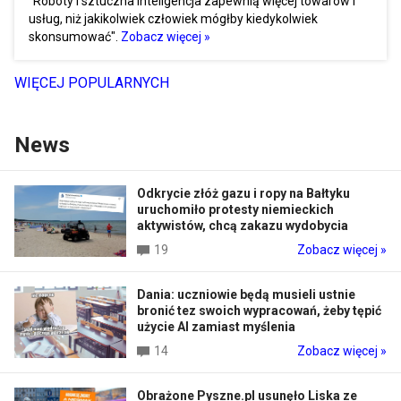
"Roboty i sztuczna inteligencja zapewnią więcej towarów i
usług, niż jakikolwiek człowiek mógłby kiedykolwiek
skonsumować".
Zobacz więcej »
WIĘCEJ POPULARNYCH
News
Odkrycie złóż gazu i ropy na Bałtyku
uruchomiło protesty niemieckich
aktywistów, chcą zakazu wydobycia
19
Zobacz więcej »
Dania: uczniowie będą musieli ustnie
bronić tez swoich wypracowań, żeby tępić
użycie AI zamiast myślenia
14
Zobacz więcej »
Obrażone Pyszne.pl usunęło Liska ze