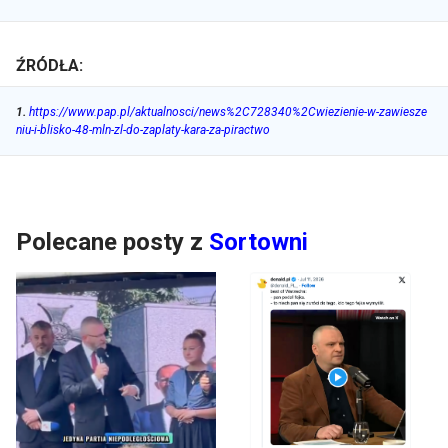
ŹRÓDŁA:
1
.
https://www.pap.pl/aktualnosci/news%2C728340%2Cwiezienie-w-zawiesze
niu-i-blisko-48-mln-zl-do-zaplaty-kara-za-piractwo
Polecane posty z
Sortowni