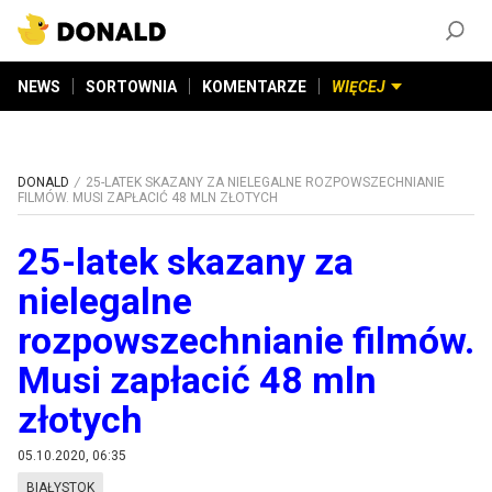
ZAŁÓŻ KONTO
©
2026
DONALD.PL
Wszelkie prawa zastrzeżone
NEWS
SORTOWNIA
KOMENTARZE
WIĘCEJ
DONALD
25-LATEK SKAZANY ZA NIELEGALNE ROZPOWSZECHNIANIE
FILMÓW. MUSI ZAPŁACIĆ 48 MLN ZŁOTYCH
25-latek skazany za
nielegalne
rozpowszechnianie filmów.
Musi zapłacić 48 mln
złotych
05.10.2020, 06:35
BIAŁYSTOK