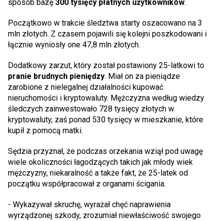
sposób bazę
300 tysięcy płatnych użytkowników
.
Początkowo w trakcie śledztwa starty oszacowano na 3
mln złotych. Z czasem pojawili się kolejni poszkodowani i
łącznie wyniosły one 47,8 mln złotych.
Dodatkowy zarzut, który został postawiony 25-latkowi to
pranie brudnych pieniędzy
. Miał on za pieniądze
zarobione z nielegalnej działalności kupować
nieruchomości i kryptowaluty. Mężczyzna według wiedzy
śledczych zainwestowało 728 tysięcy złotych w
kryptowaluty, zaś ponad 530 tysięcy w mieszkanie, które
kupił z pomocą matki.
Sędzia przyznał, że podczas orzekania wziął pod uwagę
wiele okoliczności łagodzących takich jak młody wiek
mężczyzny, niekaralność a także fakt, że 25-latek od
początku współpracował z organami ścigania.
- Wykazywał skruchę, wyrażał chęć naprawienia
wyrządzonej szkody, zrozumiał niewłaściwość swojego