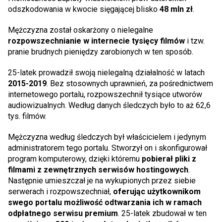
odszkodowania w kwocie sięgającej blisko
48 mln zł
.
Mężczyzna został oskarżony o nielegalne
rozpowszechnianie w internecie tysięcy filmów
i tzw.
pranie brudnych pieniędzy zarobionych w ten sposób.
25-latek prowadził swoją nielegalną działalność w latach
2015-2019
. Bez stosownych uprawnień, za pośrednictwem
internetowego portalu, rozpowszechnił tysiące utworów
audiowizualnych. Według danych śledczych było to aż 62,6
tys. filmów.
Mężczyzna według śledczych był właścicielem i jedynym
administratorem tego portalu. Stworzył on i skonfigurował
program komputerowy, dzięki któremu
pobierał pliki z
filmami z zewnętrznych serwisów hostingowych
.
Następnie umieszczał je na wykupionych przez siebie
serwerach i rozpowszechniał,
oferując użytkownikom
swego portalu możliwość odtwarzania ich w ramach
odpłatnego serwisu premium
. 25-latek zbudował w ten