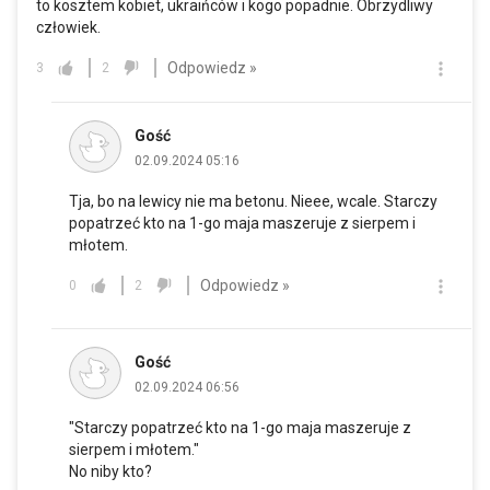
to kosztem kobiet, ukraińców i kogo popadnie. Obrzydliwy
człowiek.
Odpowiedz »
3
2
Gość
02.09.2024 05:16
Tja, bo na lewicy nie ma betonu. Nieee, wcale. Starczy
popatrzeć kto na 1-go maja maszeruje z sierpem i
młotem.
Odpowiedz »
0
2
Gość
02.09.2024 06:56
"Starczy popatrzeć kto na 1-go maja maszeruje z
sierpem i młotem."
No niby kto?