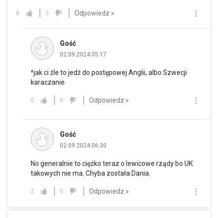
Odpowiedz »
8
2
Gość
02.09.2024 05:17
^jak ci źle to jedź do postępowej Anglii, albo Szwecji
karaczanie
Odpowiedz »
0
6
Gość
02.09.2024 06:30
No generalnie to ciężko teraz o lewicowe rządy bo UK
takowych nie ma. Chyba została Dania.
Odpowiedz »
2
0