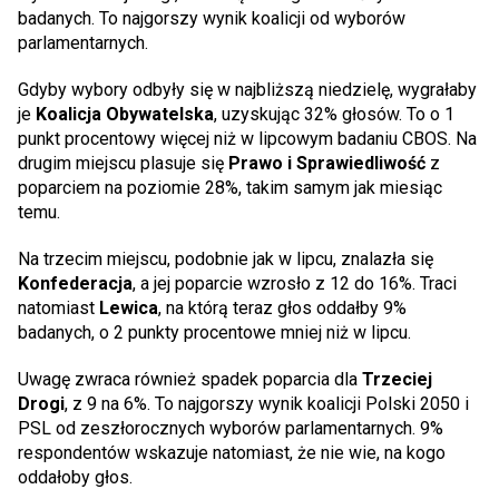
badanych. To najgorszy wynik koalicji od wyborów
parlamentarnych.
Gdyby wybory odbyły się w najbliższą niedzielę, wygrałaby
je
Koalicja Obywatelska
, uzyskując 32% głosów. To o 1
punkt procentowy więcej niż w lipcowym badaniu CBOS. Na
drugim miejscu plasuje się
Prawo i Sprawiedliwość
z
poparciem na poziomie 28%, takim samym jak miesiąc
temu.
Na trzecim miejscu, podobnie jak w lipcu, znalazła się
Konfederacja
, a jej poparcie wzrosło z 12 do 16%. Traci
natomiast
Lewica
, na którą teraz głos oddałby 9%
badanych, o 2 punkty procentowe mniej niż w lipcu.
Uwagę zwraca również spadek poparcia dla
Trzeciej
Drogi
, z 9 na 6%. To najgorszy wynik koalicji Polski 2050 i
PSL od zeszłorocznych wyborów parlamentarnych. 9%
respondentów wskazuje natomiast, że nie wie, na kogo
oddałoby głos.