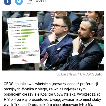
WYŚLIJ
fot. East News / X @CBOS_Info
CBOS opublikował właśnie najnowszy sondaż preferencji
partyjnych. Wynika z niego, że wciąż największym
poparciem cieszy się Koalicja Obywatelska, wyprzedzając
PiS o 4 punkty procentowe. Uwagę zwraca natomiast słaby
wynik Trzeciej Drogi, na którą chce głosować tylko 6%