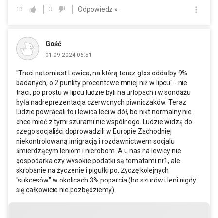
Odpowiedz »
13
3
Gość
01.09.2024 06:51
"Traci natomiast Lewica, na którą teraz głos oddałby 9%
badanych, o 2 punkty procentowe mniej niż w lipcu" - nie
traci, po prostu w lipcu ludzie byli na urlopach i w sondażu
była nadreprezentacja czerwonych piwniczaków. Teraz
ludzie powracali to i lewica leci w dół, bo nikt normalny nie
chce mieć z tymi szurami nic wspólnego. Ludzie widzą do
czego socjaliści doprowadzili w Europie Zachodniej
niekontrolowaną imigracją i rozdawnictwem socjalu
śmierdzącym leniom i nierobom. A u nas na lewicy nie
gospodarka czy wysokie podatki są tematami nr1, ale
skrobanie na życzenie i pigułki po. Życzę kolejnych
"sukcesów" w okolicach 3% poparcia (bo szurów i leni nigdy
się całkowicie nie pozbędziemy).