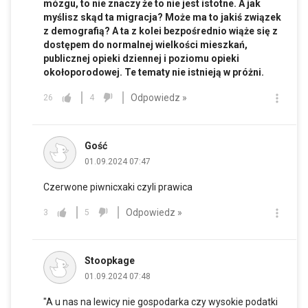
mózgu, to nie znaczy że to nie jest istotne. A jak
myślisz skąd ta migracja? Może ma to jakiś związek
z demografią? A ta z kolei bezpośrednio wiąże się z
dostępem do normalnej wielkości mieszkań,
publicznej opieki dziennej i poziomu opieki
okołoporodowej. Te tematy nie istnieją w próżni.
Odpowiedz »
26
4
Gość
01.09.2024 07:47
Czerwone piwnicxaki czyli prawica
Odpowiedz »
3
5
Stoopkage
01.09.2024 07:48
"A u nas na lewicy nie gospodarka czy wysokie podatki