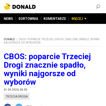
ZAŁÓŻ KONTO
©
2026
DONALD.PL
Wszelkie prawa zastrzeżone
NEWS
SORTOWNIA
KOMENTARZE
WIĘCEJ
DONALD
CBOS: POPARCIE TRZECIEJ DROGI ZNACZNIE SPADŁO, WYNIKI
NAJGORSZE OD WYBORÓW
CBOS: poparcie Trzeciej
Drogi znacznie spadło,
wyniki najgorsze od
wyborów
01.09.2024, 06:30
TRZECIA DROGA