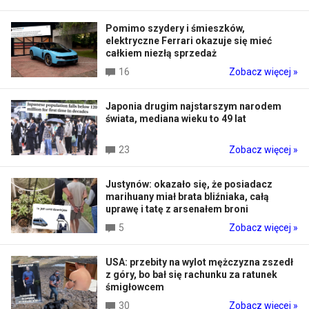
Pomimo szydery i śmieszków,
elektryczne Ferrari okazuje się mieć
całkiem niezłą sprzedaż
16
Zobacz więcej »
Japonia drugim najstarszym narodem
świata, mediana wieku to 49 lat
23
Zobacz więcej »
Justynów: okazało się, że posiadacz
marihuany miał brata bliźniaka, całą
uprawę i tatę z arsenałem broni
5
Zobacz więcej »
USA: przebity na wylot mężczyzna zszedł
z góry, bo bał się rachunku za ratunek
śmigłowcem
30
Zobacz więcej »