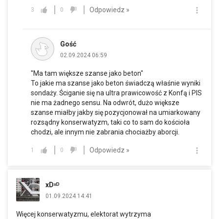
Odpowiedz »
3
0
Gość
02.09.2024 06:59
"Ma tam większe szanse jako beton"
To jakie ma szanse jako beton świadczą właśnie wyniki
sondaży. Ściganie się na ultra prawicowość z Konfą i PIS
nie ma żadnego sensu. Na odwrót, dużo większe
szanse miałby jakby się pozycjonował na umiarkowany
rozsądny konserwatyzm, taki co to sam do kościoła
chodzi, ale innym nie zabrania chociażby aborcji.
Odpowiedz »
1
0
xDˣᴰ
01.09.2024 14:41
Więcej konserwatyzmu, elektorat wytrzyma