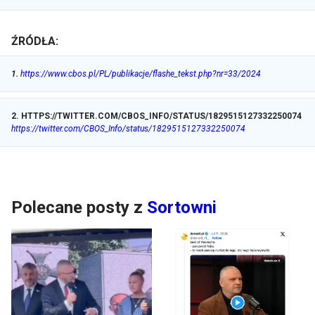
ŹRÓDŁA:
1
.
https://www.cbos.pl/PL/publikacje/flashe_tekst.php?nr=33/2024
2
.
HTTPS://TWITTER.COM/CBOS_INFO/STATUS/1829515127332250074
https://twitter.com/CBOS_Info/status/1829515127332250074
Polecane posty z
Sortowni