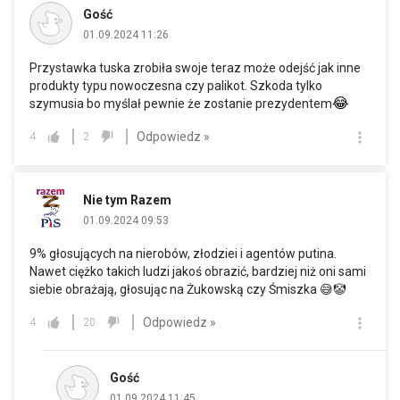
Gość
01.09.2024 11:26
Przystawka tuska zrobiła swoje teraz może odejść jak inne
produkty typu nowoczesna czy palikot. Szkoda tylko
😂
szymusia bo myślał pewnie że zostanie prezydentem
Odpowiedz »
4
2
Nie tym Razem
01.09.2024 09:53
9% głosujących na nierobów, złodziei i agentów putina.
Nawet ciężko takich ludzi jakoś obrazić, bardziej niż oni sami
siebie obrażają, głosując na Żukowską czy Śmiszka 😅🤡
Odpowiedz »
4
20
Gość
01.09.2024 11:45