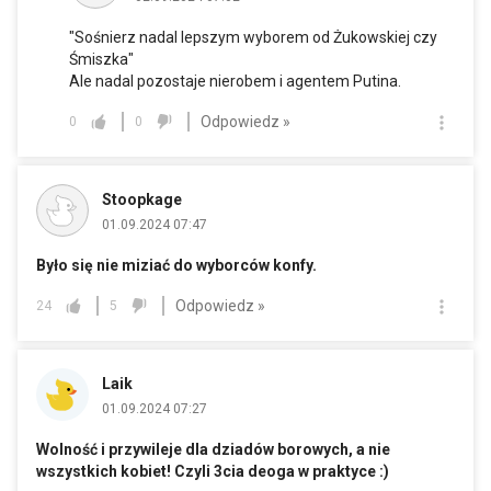
"Sośnierz nadal lepszym wyborem od Żukowskiej czy
Śmiszka"
Ale nadal pozostaje nierobem i agentem Putina.
Odpowiedz »
0
0
Stoopkage
01.09.2024 07:47
Było się nie miziać do wyborców konfy.
Odpowiedz »
24
5
Laik
01.09.2024 07:27
Wolność i przywileje dla dziadów borowych, a nie
wszystkich kobiet! Czyli 3cia deoga w praktyce :)