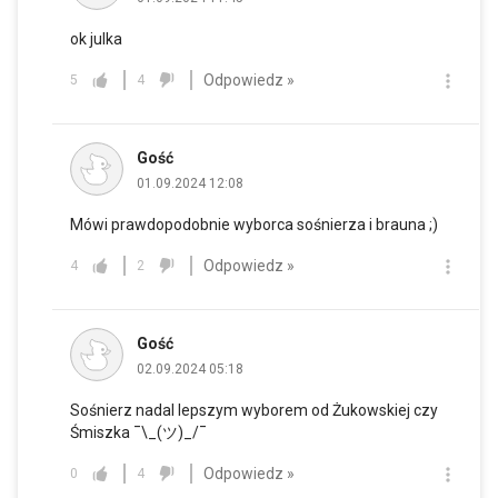
ok julka
Odpowiedz »
5
4
Gość
01.09.2024 12:08
Mówi prawdopodobnie wyborca sośnierza i brauna ;)
Odpowiedz »
4
2
Gość
02.09.2024 05:18
Sośnierz nadal lepszym wyborem od Żukowskiej czy
Śmiszka ¯\_(ツ)_/¯
Odpowiedz »
0
4