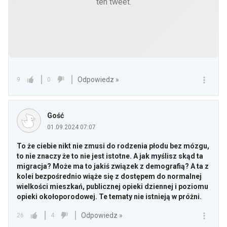
ten tweet.
Odpowiedz »
9
0
Gość
01.09.2024 07:07
To że ciebie nikt nie zmusi do rodzenia płodu bez mózgu,
to nie znaczy że to nie jest istotne. A jak myślisz skąd ta
migracja? Może ma to jakiś związek z demografią? A ta z
kolei bezpośrednio wiąże się z dostępem do normalnej
wielkości mieszkań, publicznej opieki dziennej i poziomu
opieki okołoporodowej. Te tematy nie istnieją w próżni.
Odpowiedz »
26
4