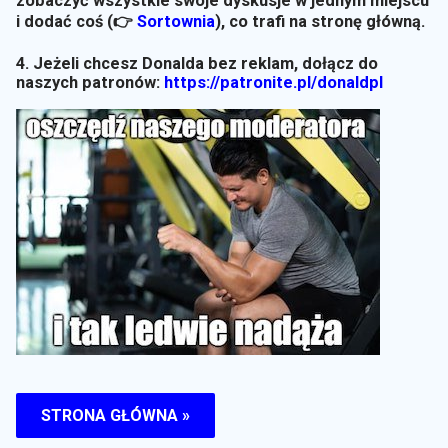
zobaczyć wszystkie swoje dyskusje w jednym miejscu
i dodać coś (👉
Sortownia
)
, co trafi na stronę główną.
4. Jeżeli chcesz Donalda bez reklam, dołącz do
naszych patronów:
https://patronite.pl/donaldpl
STRONA GŁÓWNA »