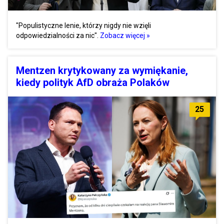
"Populistyczne lenie, którzy nigdy nie wzięli
odpowiedzialności za nic".
Zobacz więcej »
Mentzen krytykowany za wymiękanie,
kiedy polityk AfD obraża Polaków
25