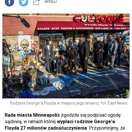
WYŚLIJ
Rodzina George'a Floyda w miejscu jego śmierci, fot. East News
Rada miasta Minneapolis
zgodziła się podpisać ugodę
sądową, w ramach której
wypłaci rodzinie George'a
Floyda 27 milionów zadośćuczynienia
. Przypomnijmy, że