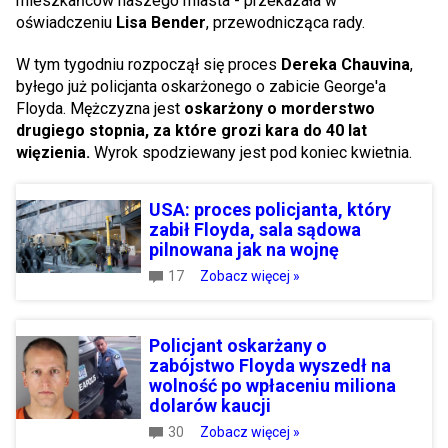
mieszkańców naszego miasta - przekazała w
oświadczeniu
Lisa Bender
, przewodnicząca rady.
W tym tygodniu rozpoczął się proces
Dereka Chauvina
,
byłego już policjanta oskarżonego o zabicie George'a
Floyda. Mężczyzna jest
oskarżony o morderstwo
drugiego stopnia, za które grozi kara do 40 lat
więzienia.
Wyrok spodziewany jest pod koniec kwietnia.
USA: proces policjanta, który
zabił Floyda, sala sądowa
pilnowana jak na wojnę
17
Zobacz więcej »
Policjant oskarżany o
zabójstwo Floyda wyszedł na
wolność po wpłaceniu miliona
dolarów kaucji
30
Zobacz więcej »