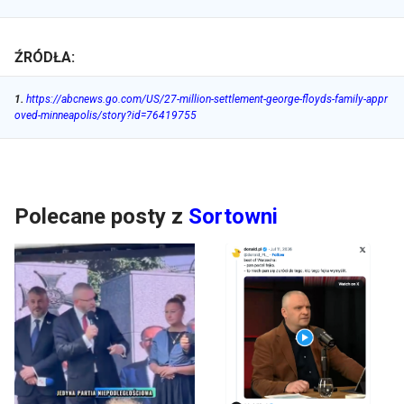
ŹRÓDŁA:
1
.
https://abcnews.go.com/US/27-million-settlement-george-floyds-family-appr
oved-minneapolis/story?id=76419755
Polecane posty z
Sortowni