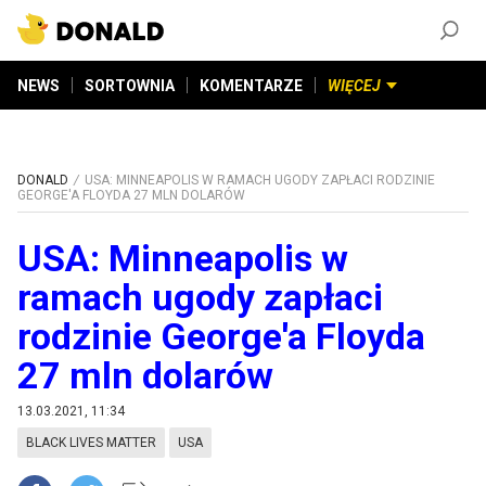
ZAŁÓŻ KONTO
©
2026
DONALD.PL
Wszelkie prawa zastrzeżone
NEWS
SORTOWNIA
KOMENTARZE
WIĘCEJ
DONALD
USA: MINNEAPOLIS W RAMACH UGODY ZAPŁACI RODZINIE
GEORGE'A FLOYDA 27 MLN DOLARÓW
USA: Minneapolis w
ramach ugody zapłaci
rodzinie George'a Floyda
27 mln dolarów
13.03.2021, 11:34
BLACK LIVES MATTER
USA