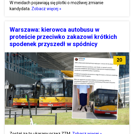
W meidach pojawiają się plotki o możliwej zmianie
kandydata.
Zobacz więcej »
Warszawa: kierowca autobusu w
proteście przeciwko zakazowi krótkich
spodenek przyszedł w spódnicy
20
Został za to ukarany przez ZTM.
Zobacz więcej »