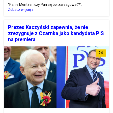
"Panie Mentzen czy Pan się boi zareagować?".
Zobacz więcej »
Prezes Kaczyński zapewnia, że nie
zrezygnuje z Czarnka jako kandydata PiS
na premiera
24