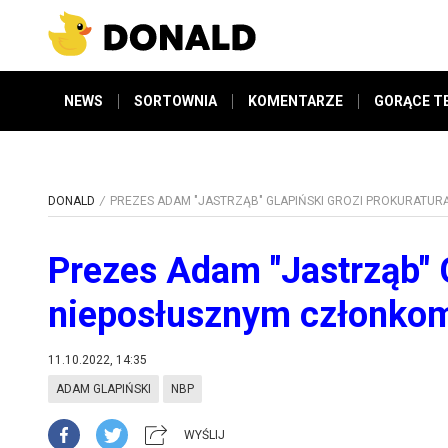
NEWS
SORTOWNIA
KOMENTARZE
GORĄCE T
DONALD
PREZES ADAM "JASTRZĄB" GLAPIŃSKI GROZI PROKURATURĄ
Prezes Adam "Jastrząb" G
nieposłusznym członkom 
11.10.2022, 14:35
ADAM GLAPIŃSKI
NBP
WYŚLIJ