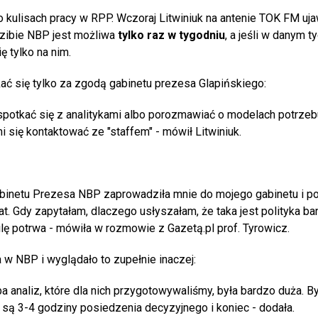
 kulisach pracy w RPP. Wczoraj Litwiniuk na antenie TOK FM ujaw
zibie NBP jest możliwa
tylko raz w tygodniu
, a jeśli w danym t
 tylko na nim.
ać się tylko za zgodą gabinetu prezesa Glapińskiego:
y spotkać się z analitykami albo porozmawiać o modelach potrze
i się kontaktować ze "staffem" - mówił Litwiniuk.
gabinetu Prezesa NBP zaprowadziła mnie do mojego gabinetu i po
t. Gdy zapytałam, dlaczego usłyszałam, że taka jest polityka ba
ilę potrwa - mówiła w rozmowie z Gazetą.pl prof. Tyrowicz.
 w NBP i wyglądało to zupełnie inaczej:
 analiz, które dla nich przygotowywaliśmy, była bardzo duża. B
są 3-4 godziny posiedzenia decyzyjnego i koniec - dodała.