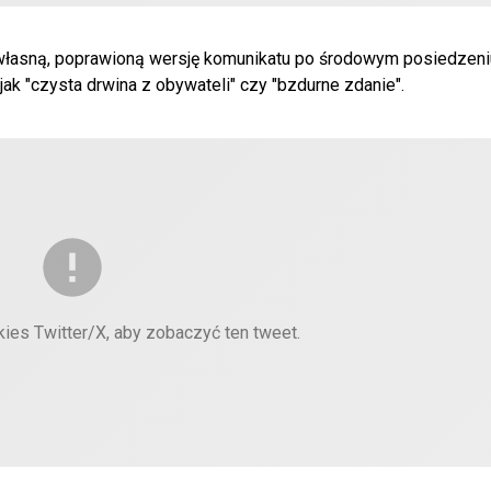
i własną, poprawioną wersję komunikatu po środowym posiedzen
ak "czysta drwina z obywateli" czy "bzdurne zdanie".
kies Twitter/X, aby zobaczyć ten tweet.