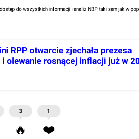
ostęp do wszystkich informacji i analiz NBP taki sam jak w po
ni RPP otwarcie zjechała prezesa
i olewanie rosnącej inflacji już w 2
3
1
🔥
❤️