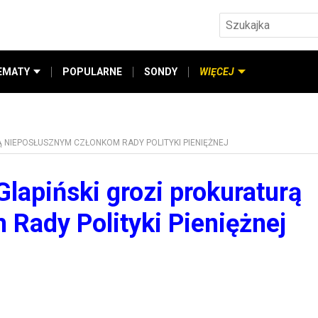
EMATY
POPULARNE
SONDY
WIĘCEJ
 NIEPOSŁUSZNYM CZŁONKOM RADY POLITYKI PIENIĘŻNEJ
lapiński grozi prokuraturą
Rady Polityki Pieniężnej