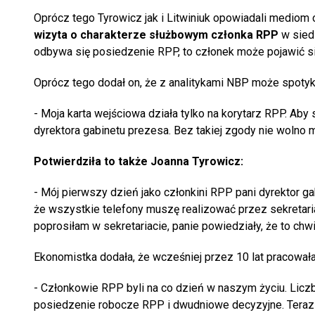
Oprócz tego Tyrowicz jak i Litwiniuk opowiadali mediom o
wizyta o charakterze służbowym członka RPP
w sied
odbywa się posiedzenie RPP, to członek może pojawić się
Oprócz tego dodał on, że z analitykami NBP może spotyk
- Moja karta wejściowa działa tylko na korytarz RPP. Ab
dyrektora gabinetu prezesa. Bez takiej zgody nie wolno m
Potwierdziła to także Joanna Tyrowicz:
- Mój pierwszy dzień jako członkini RPP pani dyrektor 
że wszystkie telefony muszę realizować przez sekretaria
poprosiłam w sekretariacie, panie powiedziały, że to chw
Ekonomistka dodała, że wcześniej przez 10 lat pracowała
- Członkowie RPP byli na co dzień w naszym życiu. Liczba
posiedzenie robocze RPP i dwudniowe decyzyjne. Teraz 