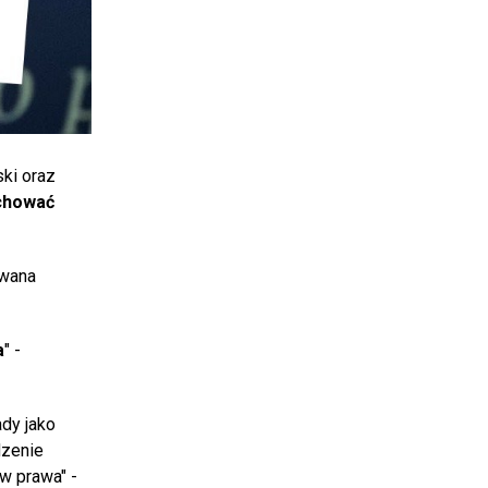
ki oraz
chować
owana
a
" -
ady jako
dzenie
w prawa" -