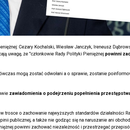
ieniężnej: Cezary Kochalski, Wiesław Janczyk, Ireneusz Dąbrows
cają uwagę, że "członkowie Rady Polityki Pieniężnej
powinni za
wówczas mogą zostać odwołani a o sprawie, zostanie poinform
rawie
zawiadomienia o podejrzeniu popełnienia przestępstw
j, w trosce o zachowanie najwyższych standardów działalności R
inii publicznej, a także nie godząc się na naruszanie ani obcho
niężnej powinni zachować niezależność i przestrzegać przepisó