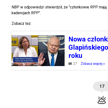
NBP w odpowiedzi stwierdził, że "członkowie RPP mają d
kadencjach RPP".
Zobacz też:
Nowa członki
Glapińskiego 
roku
27
Zobacz więcej »
17
💩