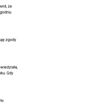
nił, że
ygodniu
buję zgody
wiedziała,
nku. Gdy
yło