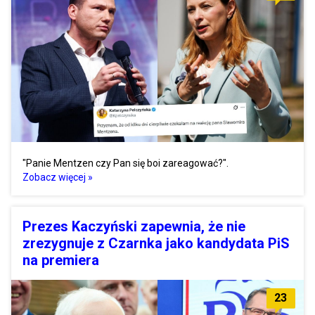
"Panie Mentzen czy Pan się boi zareagować?".
Zobacz więcej »
Prezes Kaczyński zapewnia, że nie
zrezygnuje z Czarnka jako kandydata PiS
na premiera
23