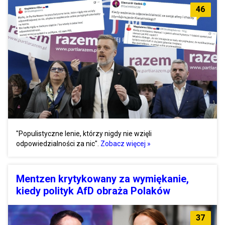
46
"Populistyczne lenie, którzy nigdy nie wzięli
odpowiedzialności za nic".
Zobacz więcej »
Mentzen krytykowany za wymiękanie,
kiedy polityk AfD obraża Polaków
37