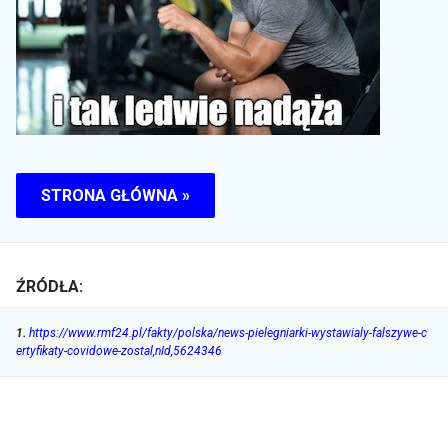
STRONA GŁÓWNA »
ŹRÓDŁA:
1
.
https://www.rmf24.pl/fakty/polska/news-pielegniarki-wystawialy-falszywe-c
ertyfikaty-covidowe-zostal,nId,5624346