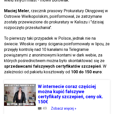
wielu innych miast - mówił Borowiak.
Maciej Meler
, rzecznik prasowy Prokuratury Okręgowej w
Ostrowie Wielkopolskim, poinformował, że zatrzymane
zostały przewiezione do prokuratury w Kaliszu i "dzisiaj
rozpoczęto przesłuchania".
To pierwszy taki przypadek w Polsce, jednak nie na
świecie. Włoskie organy ścigania poinformowały w lipcu, że
przejęły kontrolę nad 10 kanałami na Telegramie
powiązanymi z anonimowymi kontami w dark webie, za
których pośrednictwem można było skontaktować się ze
sprzedawcami fałszywych certyfikatów szczepień
. W
zależności od pakietu kosztowały od
100 do 150 euro
:
W internecie coraz częściej
można kupić fałszywe
certyfikaty szczepień, ceny ok.
150€
49
Zobacz więcej »