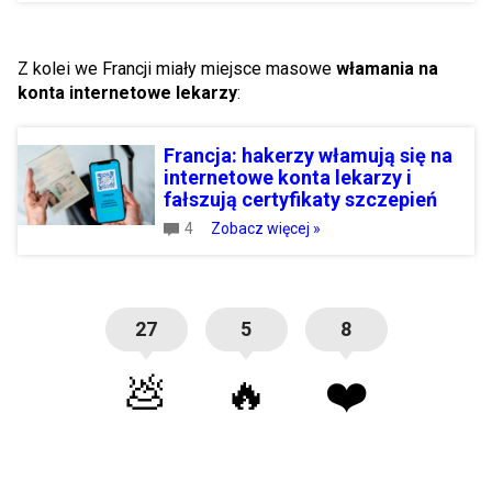
Z kolei we Francji miały miejsce masowe
włamania na
konta internetowe lekarzy
:
Francja: hakerzy włamują się na
internetowe konta lekarzy i
fałszują certyfikaty szczepień
4
Zobacz więcej »
27
5
8
💩
🔥
❤️