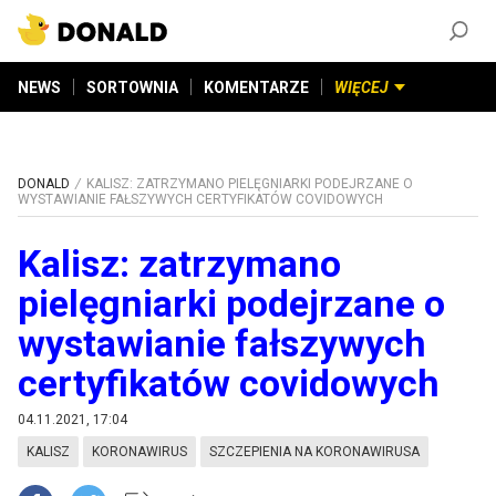
ZAŁÓŻ KONTO
©
2026
DONALD.PL
Wszelkie prawa zastrzeżone
NEWS
SORTOWNIA
KOMENTARZE
WIĘCEJ
DONALD
KALISZ: ZATRZYMANO PIELĘGNIARKI PODEJRZANE O
WYSTAWIANIE FAŁSZYWYCH CERTYFIKATÓW COVIDOWYCH
Kalisz: zatrzymano
pielęgniarki podejrzane o
wystawianie fałszywych
certyfikatów covidowych
04.11.2021, 17:04
KALISZ
KORONAWIRUS
SZCZEPIENIA NA KORONAWIRUSA