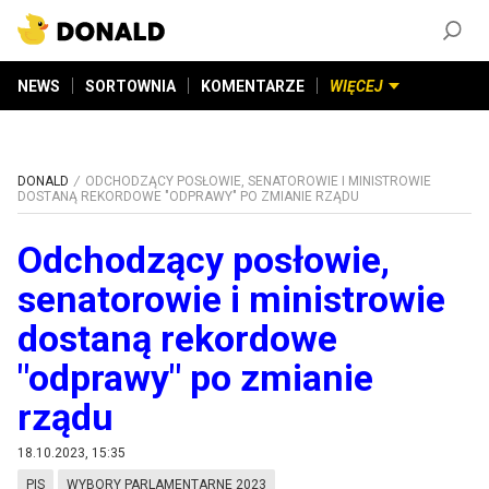
ZAŁÓŻ KONTO
©
2026
DONALD.PL
Wszelkie prawa zastrzeżone
NEWS
SORTOWNIA
KOMENTARZE
WIĘCEJ
DONALD
ODCHODZĄCY POSŁOWIE, SENATOROWIE I MINISTROWIE
DOSTANĄ REKORDOWE "ODPRAWY" PO ZMIANIE RZĄDU
Odchodzący posłowie,
senatorowie i ministrowie
dostaną rekordowe
"odprawy" po zmianie
rządu
18.10.2023, 15:35
PIS
WYBORY PARLAMENTARNE 2023