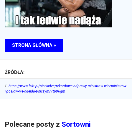
STRONA GŁÓWNA »
ŹRÓDŁA:
1
.
https://www.fakt.pl/pieniadze/rekordowe-odprawy-ministrow-wiceministrow-
i-poslow-nie-odejda-z-niczym/7tp96gm
Polecane posty z
Sortowni