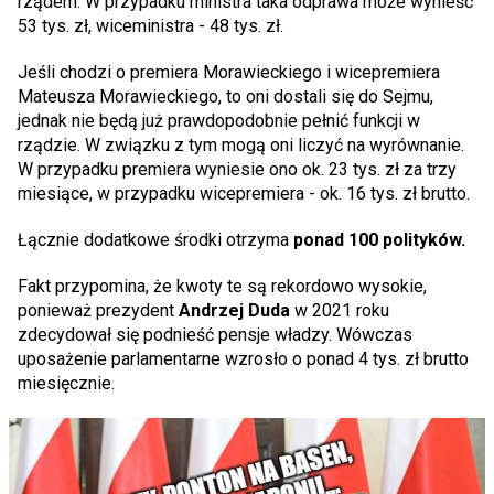
rządem. W przypadku ministra taka odprawa może wynieść
53 tys. zł, wiceministra - 48 tys. zł.
Jeśli chodzi o premiera Morawieckiego i wicepremiera
Mateusza Morawieckiego, to oni dostali się do Sejmu,
jednak nie będą już prawdopodobnie pełnić funkcji w
rządzie. W związku z tym mogą oni liczyć na wyrównanie.
W przypadku premiera wyniesie ono ok. 23 tys. zł za trzy
miesiące, w przypadku wicepremiera - ok. 16 tys. zł brutto.
Łącznie dodatkowe środki otrzyma
ponad 100 polityków.
Fakt przypomina, że kwoty te są rekordowo wysokie,
ponieważ prezydent
Andrzej Duda
w 2021 roku
zdecydował się podnieść pensje władzy. Wówczas
uposażenie parlamentarne wzrosło o ponad 4 tys. zł brutto
miesięcznie.