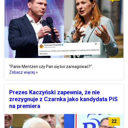
"Panie Mentzen czy Pan się boi zareagować?".
Zobacz więcej »
Prezes Kaczyński zapewnia, że nie
zrezygnuje z Czarnka jako kandydata PiS
na premiera
22