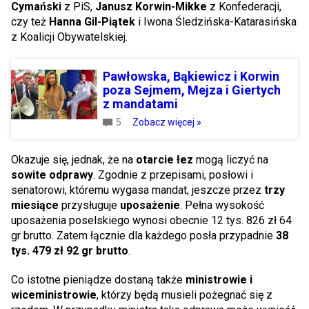
Cymański
z PiS,
Janusz Korwin-Mikke
z Konfederacji,
czy też
Hanna Gil-Piątek
i Iwona Śledzińska-Katarasińska
z Koalicji Obywatelskiej.
Pawłowska, Bąkiewicz i Korwin
poza Sejmem, Mejza i Giertych
z mandatami
5
Zobacz więcej »
Okazuje się, jednak, że na
otarcie łez
mogą liczyć na
sowite odprawy
. Zgodnie z przepisami, posłowi i
senatorowi, któremu wygasa mandat, jeszcze przez
trzy
miesiące
przysługuje
uposażenie
. Pełna wysokość
uposażenia poselskiego wynosi obecnie 12 tys. 826 zł 64
gr brutto. Zatem łącznie dla każdego posła przypadnie
38
tys. 479 zł 92 gr brutto
.
Co istotne pieniądze dostaną także
ministrowie i
wiceministrowie
, którzy będą musieli pożegnać się z