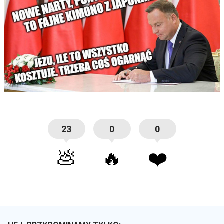
23
0
0
💩
🔥
❤️