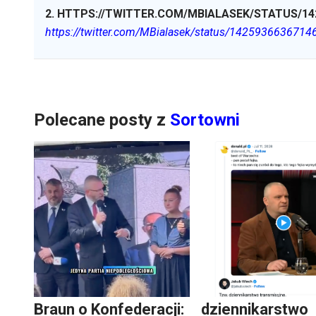
2
.
HTTPS://TWITTER.COM/MBIALASEK/STATUS/14
https://twitter.com/MBialasek/status/142593663671
Polecane posty z
Sortowni
Braun o Konfederacji:
dziennikarstwo