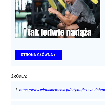
STRONA GŁÓWNA »
ŹRÓDŁA:
1
.
https://www.wirtualnemedia.pl/artykul/lex-tvn-dobro