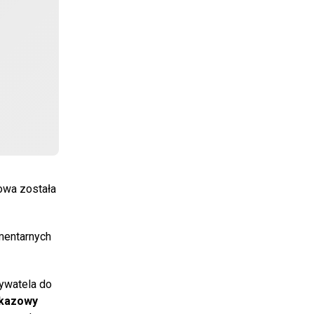
owa została
mentarnych
bywatela do
okazowy