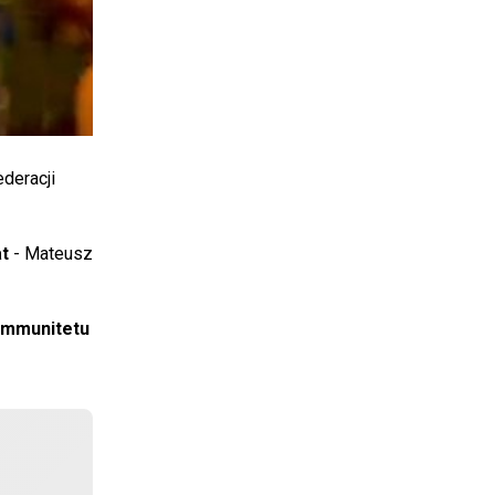
deracji
at
- Mateusz
immunitetu