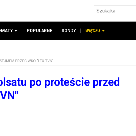
EMATY
POPULARNE
SONDY
WIĘCEJ
 SEJMEM PRZECIWKO "LEX TVN"
olsatu po proteście przed
TVN"