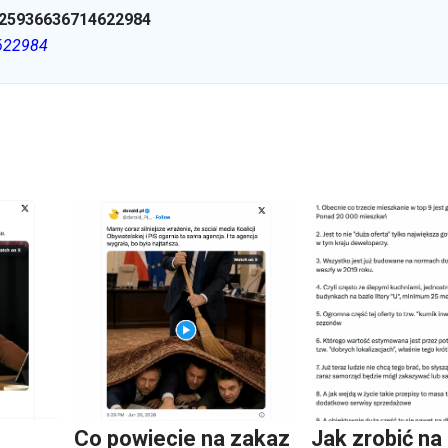
25936636714622984
4622984
Co powiecie na zakaz
Jak zrobić na