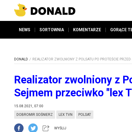
NEWS
SORTOWNIA
KOMENTARZE
GORĄCE T
DONALD
REALIZATOR ZWOLNIONY Z POLSATU PO PROTEŚCIE PRZED
Realizator zwolniony z P
Sejmem przeciwko "lex 
15.08.2021, 07:00
DOBROMIR SOŚNIERZ
LEX TVN
POLSAT
WYŚLIJ