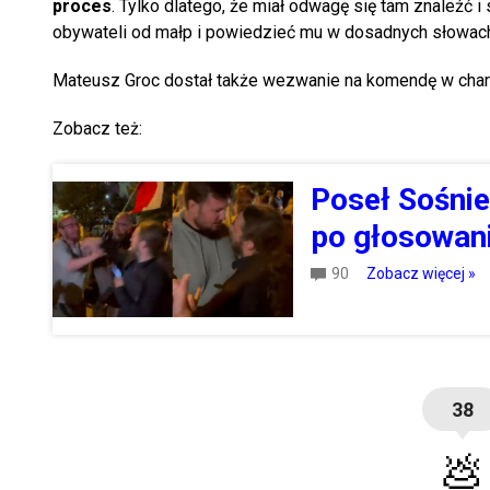
proces
. Tylko dlatego, że miał odwagę się tam znaleźć
obywateli od małp i powiedzieć mu w dosadnych słowach k
Mateusz Groc dostał także wezwanie na komendę w chara
Zobacz też:
Poseł Sośni
po głosowan
90
Zobacz więcej »
38
💩