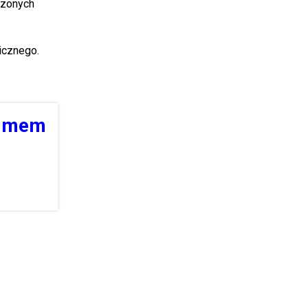
dzonych
icznego.
ejmem