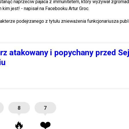
 i stanąć naprzeciw pajaca z immunitetem, który wyzywał zgroma
im jest! - napisał na Facebooku Artur Groc.
kterze podejrzanego z tytułu znieważenia funkcjonariusza publ
erz atakowany i popychany przed S
iu
8
7
🔥
❤️