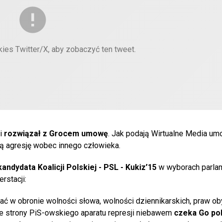
kies Twitter/X, aby zobaczyć ten tweet.
i
rozwiązał z Grocem umowę
. Jak podają Wirtualne Media um
ą agresję wobec innego człowieka.
ndydata Koalicji Polskiej - PSL - Kukiz’15
w wyborach parla
rstacji:
wać w obronie wolności słowa, wolności dziennikarskich, praw o
a ze strony PiS-owskiego aparatu represji niebawem
czeka Go p