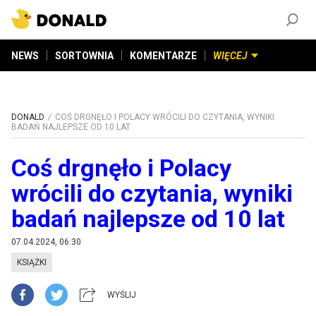
ZAŁÓŻ KONTO
©
2026
DONALD.PL
Wszelkie prawa zastrzeżone
NEWS
SORTOWNIA
KOMENTARZE
WIĘCEJ
DONALD
COŚ DRGNĘŁO I POLACY WRÓCILI DO CZYTANIA, WYNIKI
BADAŃ NAJLEPSZE OD 10 LAT
Coś drgnęło i Polacy
wrócili do czytania, wyniki
badań najlepsze od 10 lat
07.04.2024, 06:30
KSIĄŻKI
WYŚLIJ