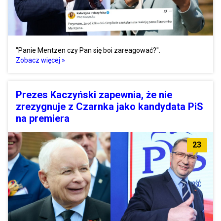
"Panie Mentzen czy Pan się boi zareagować?".
Zobacz więcej »
Prezes Kaczyński zapewnia, że nie
zrezygnuje z Czarnka jako kandydata PiS
na premiera
23