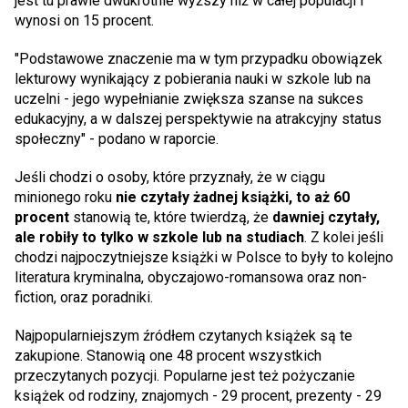
jest tu prawie dwukrotnie wyższy niż w całej populacji i
wynosi on 15 procent.
"Podstawowe znaczenie ma w tym przypadku obowiązek
lekturowy wynikający z pobierania nauki w szkole lub na
uczelni - jego wypełnianie zwiększa szanse na sukces
edukacyjny, a w dalszej perspektywie na atrakcyjny status
społeczny" - podano w raporcie.
Jeśli chodzi o osoby, które przyznały, że w ciągu
minionego roku
nie czytały żadnej książki, to aż 60
procent
stanowią te, które twierdzą, że
dawniej czytały,
ale robiły to tylko w szkole lub na studiach
. Z kolei jeśli
chodzi najpoczytniejsze książki w Polsce to były to kolejno
literatura kryminalna, obyczajowo-romansowa oraz non-
fiction, oraz poradniki.
Najpopularniejszym źródłem czytanych książek są te
zakupione. Stanowią one 48 procent wszystkich
przeczytanych pozycji. Popularne jest też pożyczanie
książek od rodziny, znajomych - 29 procent, prezenty - 29