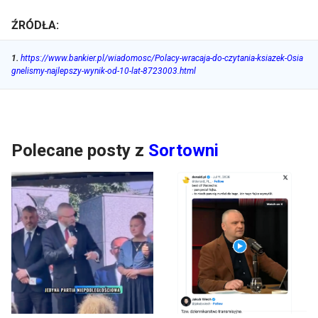
ŹRÓDŁA:
1
.
https://www.bankier.pl/wiadomosc/Polacy-wracaja-do-czytania-ksiazek-Osia
gnelismy-najlepszy-wynik-od-10-lat-8723003.html
Polecane posty z
Sortowni