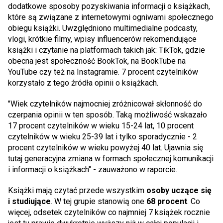
dodatkowe sposoby pozyskiwania informacji o książkach,
które są związane z internetowymi ogniwami społecznego
obiegu książki. Uwzględniono multimedialne podcasty,
vlogi, krótkie filmy, wpisy influencerów rekomendujące
książki i czytanie na platformach takich jak: TikTok, gdzie
obecna jest społeczność BookTok, na BookTube na
YouTube czy też na Instagramie. 7 procent czytelników
korzystało z tego źródła opinii o książkach.
"Wiek czytelników najmocniej zróżnicował skłonność do
czerpania opinii w ten sposób. Taką możliwość wskazało
17 procent czytelników w wieku 15-24 lat, 10 procent
czytelników w wieku 25-39 lat i tylko sporadycznie - 2
procent czytelników w wieku powyżej 40 lat. Ujawnia się
tutaj generacyjna zmiana w formach społecznej komunikacji
i informacji o książkach" - zauważono w raporcie.
Książki mają czytać przede wszystkim
osoby uczące się
i studiujące
. W tej grupie stanowią one
68 procent
. Co
więcej, odsetek czytelników co najmniej 7 książek rocznie