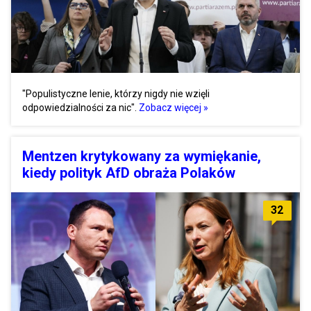
"Populistyczne lenie, którzy nigdy nie wzięli
odpowiedzialności za nic".
Zobacz więcej »
Mentzen krytykowany za wymiękanie,
kiedy polityk AfD obraża Polaków
32