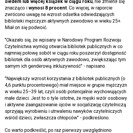
siedem lub więcej książek w ciągu roku
, nie zmienił się
znacząco i
wynosi 8 procent
. Co więcej, w raporcie
zwrócono uwagę na wzrost odsetka odwiedzających
biblioteki mężczyzn aktywnych zawodowo w wieku 25+.
Miał on się podwoić.
"Okazało się, że wpisany w Narodowy Program Rozwoju
Czytelnictwa wymóg otwarcia bibliotek publicznych w co
najmniej połowę sobót w ciągu roku poszerzył dostępność
bibliotek dla osób aktywnych zawodowo, zwiększając tym
samym ich genderową inkluzywność" - napisano.
"Największy wzrost korzystania z bibliotek publicznych (o
4,6 punktu procentowego) miał miejsce w grupie mężczyzn
w wieku 25–39 lat, czyli osób potencjalnie wychowujących
małe dzieci. Jest to o tyle istotne, że męski wzór osobowy
i aktywne zaangażowanie ojców w socjalizację czytelniczą
sprzyjają wyrobieniu i utrwaleniu nawyków czytelniczych
wśród dzieci, zwłaszcza chłopców" - podkreślono.
Co warto podkreślić, po raz pierwszy uwzględniono