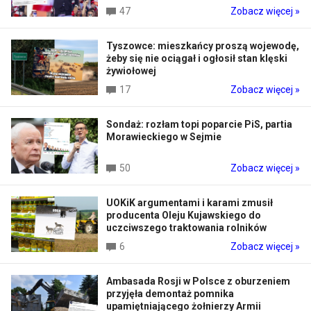
47
Zobacz więcej »
Tyszowce: mieszkańcy proszą wojewodę,
żeby się nie ociągał i ogłosił stan klęski
żywiołowej
17
Zobacz więcej »
Sondaż: rozłam topi poparcie PiS, partia
Morawieckiego w Sejmie
50
Zobacz więcej »
UOKiK argumentami i karami zmusił
producenta Oleju Kujawskiego do
uczciwszego traktowania rolników
6
Zobacz więcej »
Ambasada Rosji w Polsce z oburzeniem
przyjęła demontaż pomnika
upamiętniającego żołnierzy Armii