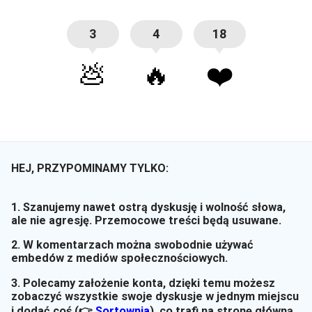
3
4
18
💩
🔥
❤️
HEJ, PRZYPOMINAMY TYLKO:
1. Szanujemy nawet ostrą dyskusję i wolność słowa,
ale nie agresję. Przemocowe treści będą usuwane.
2. W komentarzach można swobodnie używać
embedów z mediów społecznościowych.
3. Polecamy założenie konta, dzięki temu możesz
zobaczyć wszystkie swoje dyskusje w jednym miejscu
i dodać coś (👉
Sortownia
)
, co trafi na stronę główną.