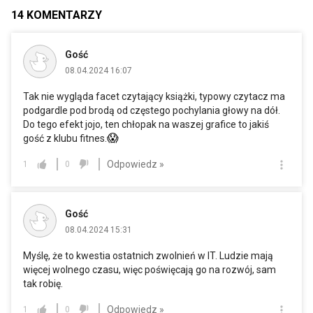
14
KOMENTARZY
Gość
08.04.2024 16:07
Tak nie wygląda facet czytający książki, typowy czytacz ma
podgardle pod brodą od częstego pochylania głowy na dół.
Do tego efekt jojo, ten chłopak na waszej grafice to jakiś
😱
gość z klubu fitnes.
Odpowiedz »
1
0
Gość
08.04.2024 15:31
Myślę, że to kwestia ostatnich zwolnień w IT. Ludzie mają
więcej wolnego czasu, więc poświęcają go na rozwój, sam
tak robię.
Odpowiedz »
1
0