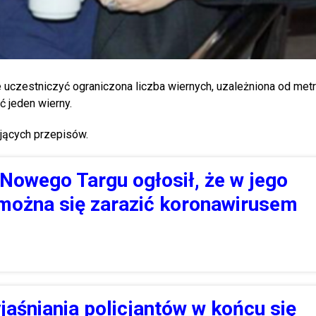
uczestniczyć ograniczona liczba wiernych, uzależniona od met
ć jeden wierny.
jących przepisów.
Nowego Targu ogłosił, że w jego
 można się zarazić koronawirusem
jaśniania policjantów w końcu się