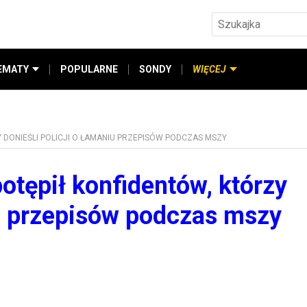
EMATY
POPULARNE
SONDY
WIĘCEJ
 DONIEŚLI POLICJI O ŁAMANIU PRZEPISÓW PODCZAS MSZY
otępił konfidentów, którzy
iu przepisów podczas mszy