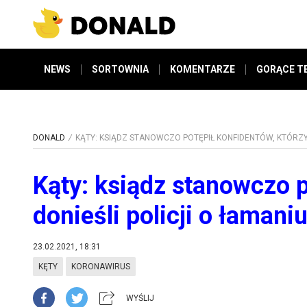
NEWS
SORTOWNIA
KOMENTARZE
GORĄCE T
DONALD
KĄTY: KSIĄDZ STANOWCZO POTĘPIŁ KONFIDENTÓW, KTÓRZY
Kąty: ksiądz stanowczo p
donieśli policji o łaman
23.02.2021, 18:31
KĘTY
KORONAWIRUS
WYŚLIJ