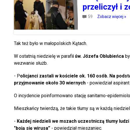
przeliczył i
59
Zobacz więcej »
Tak też było w małopolskich Kątach.
W ostatnią niedzielę w parafi
i św. Józefa Oblubieńca
by
wezwanie służb.
- P
olicjanci zastali w kościele ok. 160 osób. Na po
przyjmowanie około 30 wiernych
- powiedział aspirant
O incydencie poinformowano stację sanitarno-epidemiolo
Mieszkańcy twierdzą, że takie tłumy są w każdą niedzielę
-
Każdej niedzieli we mszach uczestniczą tłumy ludzi
"boją się wirusa”
- powiedział mieszaniec.