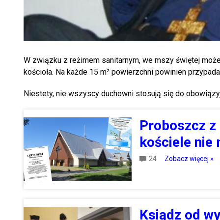
W związku z reżimem sanitarnym, we mszy świętej może 
kościoła. Na każde 15 m² powierzchni powinien przypada
Niestety, nie wszyscy duchowni stosują się do obowiązy
Proboszcz z 
kościele nie
24
Zobacz więcej »
Ksiądz od wy