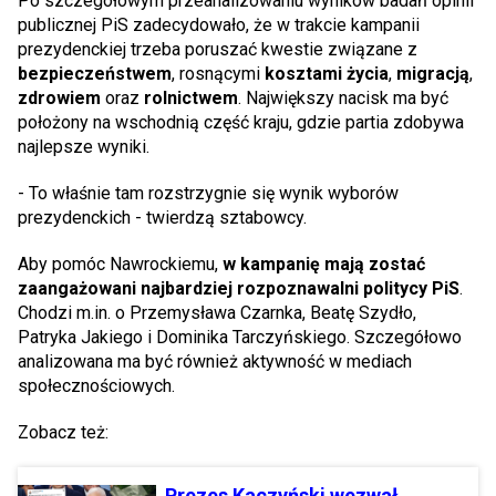
Po szczegółowym przeanalizowaniu wyników badań opinii
publicznej PiS zadecydowało, że w trakcie kampanii
prezydenckiej trzeba poruszać kwestie związane z
bezpieczeństwem
, rosnącymi
kosztami życia
,
migracją
,
zdrowiem
oraz
rolnictwem
. Największy nacisk ma być
położony na wschodnią część kraju, gdzie partia zdobywa
najlepsze wyniki.
- To właśnie tam rozstrzygnie się wynik wyborów
prezydenckich - twierdzą sztabowcy.
Aby pomóc Nawrockiemu,
w kampanię mają zostać
zaangażowani najbardziej rozpoznawalni politycy PiS
.
Chodzi m.in. o Przemysława Czarnka, Beatę Szydło,
Patryka Jakiego i Dominika Tarczyńskiego. Szczegółowo
analizowana ma być również aktywność w mediach
społecznościowych.
Zobacz też:
Prezes Kaczyński wezwał