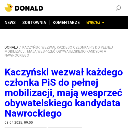
ZAŁÓŻ KONTO
©
2026
DONALD.PL
Wszelkie prawa zastrzeżone
NEWS
SORTOWNIA
KOMENTARZE
WIĘCEJ
DONALD
KACZYŃSKI WEZWAŁ KAŻDEGO CZŁONKA PIS DO PEŁNEJ
MOBILIZACJI, MAJĄ WESPRZEĆ OBYWATELSKIEGO KANDYDATA
NAWROCKIEGO
Kaczyński wezwał każdego
członka PiS do pełnej
mobilizacji, mają wesprzeć
obywatelskiego kandydata
Nawrockiego
08.04.2025, 09:00