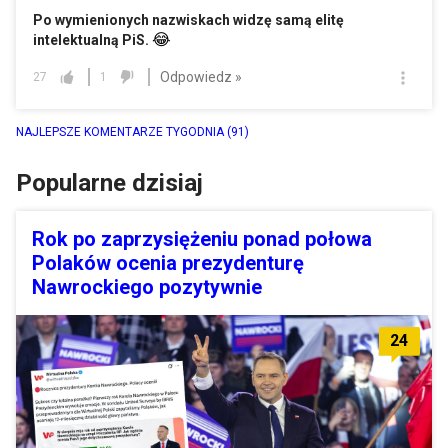
Po wymienionych nazwiskach widzę samą elitę
😂
intelektualną PiS.
Odpowiedz »
27
1
NAJLEPSZE KOMENTARZE TYGODNIA
(91)
Popularne dzisiaj
Rok po zaprzysiężeniu ponad połowa
Polaków ocenia prezydenturę
Nawrockiego pozytywnie
24