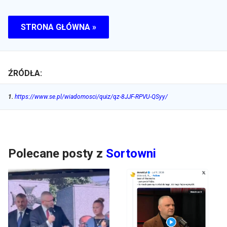
STRONA GŁÓWNA »
ŹRÓDŁA:
1
.
https://www.se.pl/wiadomosci/quiz/qz-8JJF-RPVU-QSyy/
Polecane posty z
Sortowni