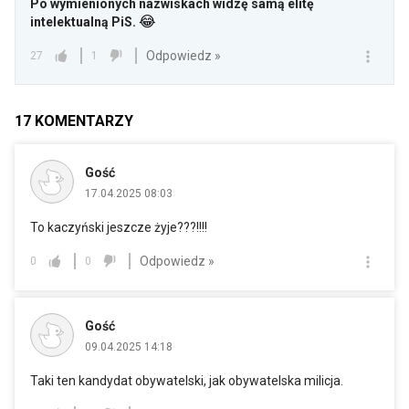
Po wymienionych nazwiskach widzę samą elitę
😂
intelektualną PiS.
Odpowiedz »
27
1
17
KOMENTARZY
Gość
17.04.2025 08:03
To kaczyński jeszcze żyje???!!!!
Odpowiedz »
0
0
Gość
09.04.2025 14:18
Taki ten kandydat obywatelski, jak obywatelska milicja.