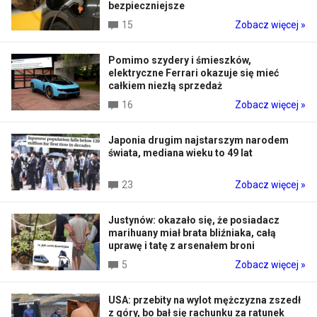
bezpieczniejsze
15
Zobacz więcej »
Pomimo szydery i śmieszków,
elektryczne Ferrari okazuje się mieć
całkiem niezłą sprzedaż
16
Zobacz więcej »
Japonia drugim najstarszym narodem
świata, mediana wieku to 49 lat
23
Zobacz więcej »
Justynów: okazało się, że posiadacz
marihuany miał brata bliźniaka, całą
uprawę i tatę z arsenałem broni
5
Zobacz więcej »
USA: przebity na wylot mężczyzna zszedł
z góry, bo bał się rachunku za ratunek