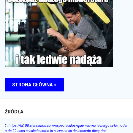
STRONA GŁÓWNA »
ŹRÓDŁA:
1
.
https://la100.cienradios.com/espectaculos/quien-es-maria-bergova-la-model
o-de-22-anos-senalada-como-la-nueva-novia-de-leonardo-dicaprio/