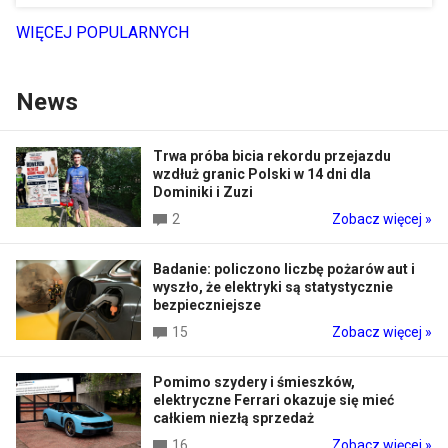
WIĘCEJ POPULARNYCH
News
Trwa próba bicia rekordu przejazdu
wzdłuż granic Polski w 14 dni dla
Dominiki i Zuzi
2
Zobacz więcej »
Badanie: policzono liczbę pożarów aut i
wyszło, że elektryki są statystycznie
bezpieczniejsze
15
Zobacz więcej »
Pomimo szydery i śmieszków,
elektryczne Ferrari okazuje się mieć
całkiem niezłą sprzedaż
16
Zobacz więcej »