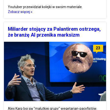
Youtuber przewidział kolejki w swoim materiale.
Zobacz więcej »
Miliarder stojący za Palantirem ostrzega,
że branżę AI przenika marksizm
23
Alex Karp boi się "malutkiej grupy" wegetarian-pacyfistów.