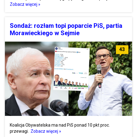
Zobacz więcej »
Sondaż: rozłam topi poparcie PiS, partia
Morawieckiego w Sejmie
43
Koalicja Obywatelska ma nad PiS ponad 10 pkt proc.
przewagi.
Zobacz więcej »