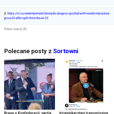
2
.
https://vt.co/entertainment/leonardo-dicaprio-spotted-with-model-maria-bere
gova-22-after-split-from-his-ex-25
Pokaż więcej (8)
Polecane posty z
Sortowni
Braun o Konfederacji: partia
dziennikarstwo transmisyjne