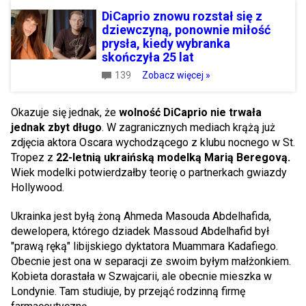
DiCaprio znowu rozstał się z
dziewczyną, ponownie miłość
prysła, kiedy wybranka
skończyła 25 lat
139
Zobacz więcej »
Okazuje się jednak, że
wolność DiCaprio nie trwała
jednak zbyt długo
. W zagranicznych mediach krążą już
zdjęcia aktora Oscara wychodzącego z klubu nocnego w St.
Tropez z
22-letnią ukraińską modelką Marią Beregovą.
Wiek modelki potwierdzałby teorię o partnerkach gwiazdy
Hollywood.
Ukrainka jest byłą żoną Ahmeda Masouda Abdelhafida,
dewelopera, którego dziadek Massoud Abdelhafid był
"prawą ręką" libijskiego dyktatora Muammara Kadafiego.
Obecnie jest ona w separacji ze swoim byłym małżonkiem.
Kobieta dorastała w Szwajcarii, ale obecnie mieszka w
Londynie. Tam studiuje, by przejąć rodzinną firmę