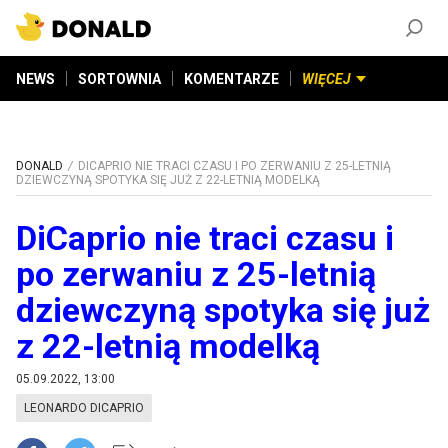
ZAŁÓŻ KONTO
©
2026
DONALD.PL
Wszelkie prawa zastrzeżone
NEWS
SORTOWNIA
KOMENTARZE
WIĘCEJ
DONALD
DICAPRIO NIE TRACI CZASU I PO ZERWANIU Z 25-LETNIĄ
DZIEWCZYNĄ SPOTYKA SIĘ JUŻ Z 22-LETNIĄ MODELKĄ
DiCaprio nie traci czasu i
po zerwaniu z 25-letnią
dziewczyną spotyka się już
z 22-letnią modelką
05.09.2022, 13:00
LEONARDO DICAPRIO