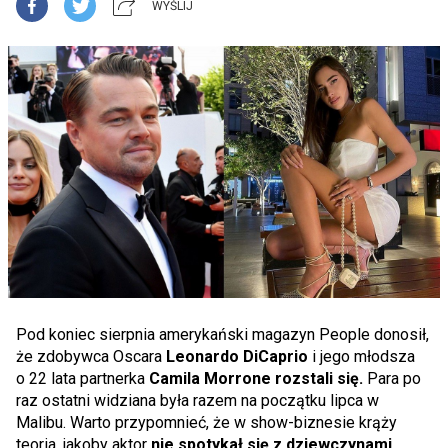
WYŚLIJ
Pod koniec sierpnia amerykański magazyn People donosił,
że zdobywca Oscara
Leonardo DiCaprio
i jego młodsza
o 22 lata partnerka
Camila Morrone rozstali się.
Para po
raz ostatni widziana była razem na początku lipca w
Malibu. Warto przypomnieć, że w show-biznesie krąży
teoria, jakoby aktor
nie spotykał się z dziewczynami,