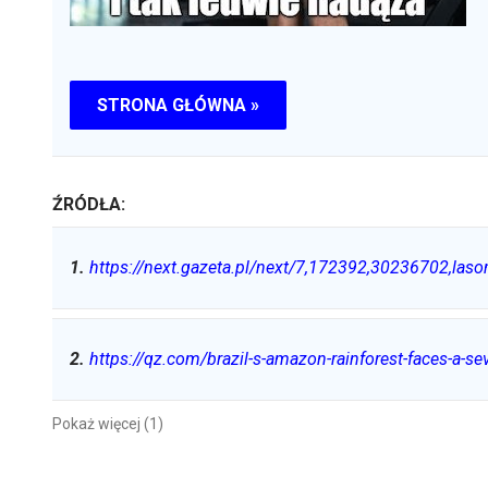
STRONA GŁÓWNA »
ŹRÓDŁA:
1
.
https://next.gazeta.pl/next/7,172392,30236702,la
2
.
https://qz.com/brazil-s-amazon-rainforest-faces-a-s
Pokaż więcej (1)