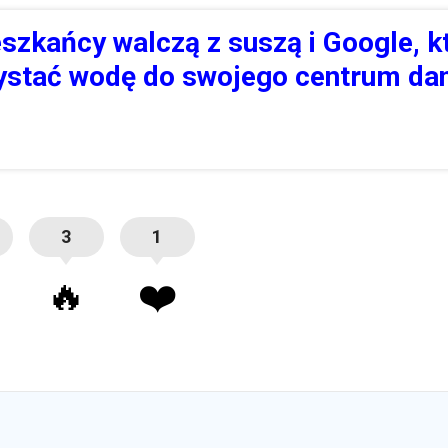
szkańcy walczą z suszą i Google, k
ystać wodę do swojego centrum da
3
1
🔥
❤️