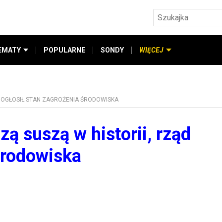
EMATY
POPULARNE
SONDY
WIĘCEJ
D OGŁOSIŁ STAN ZAGROŻENIA ŚRODOWISKA
zą suszą w historii, rząd
środowiska