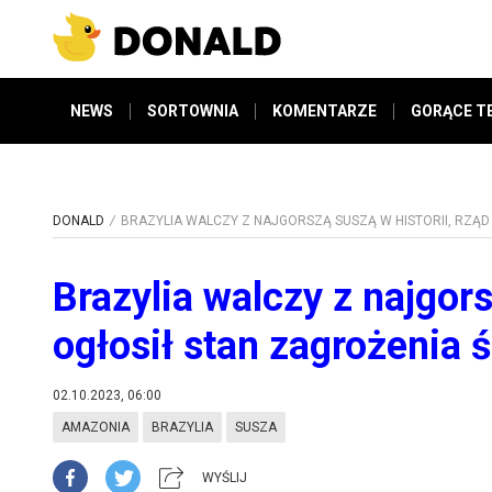
NEWS
SORTOWNIA
KOMENTARZE
GORĄCE T
DONALD
BRAZYLIA WALCZY Z NAJGORSZĄ SUSZĄ W HISTORII, RZĄ
Brazylia walczy z najgors
ogłosił stan zagrożenia 
02.10.2023, 06:00
AMAZONIA
BRAZYLIA
SUSZA
WYŚLIJ