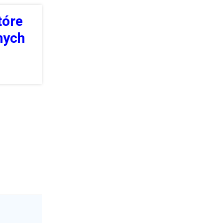
tóre
nych