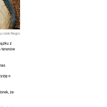
żu rzeki Negro
iązku z
h terenów
nas.
cyzję o
orek, że