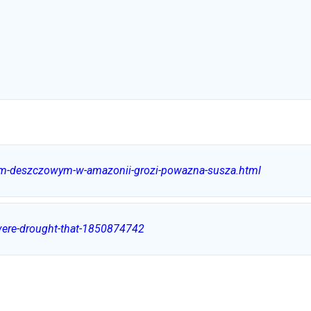
som-deszczowym-w-amazonii-grozi-powazna-susza.html
evere-drought-that-1850874742