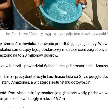
fot. East News / Chłopcy myją się przed pójściem do szkoły w pobli
grożenia środowiska
z powodu przedłużającej się suszy. W zw
że lokalne samorządy będą dostarczały mieszkańcom zagrożonyc
naczono na to 20 milionów dolarów.
sza w historii - powiedział Wilson Lima, gubernator stanu Amazo
Lima i prezydent Brazylii Luiz Inácio Lula da Silva, podjęto de
stanu Amazonas, a w czterdziestu "stanu gotowości".
wód.
Port Manaus, który monitoruje głębokość wody, podał we wt
amym czasie w ubiegłym roku - 16,7 m.