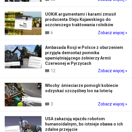
UOKiK argumentami i karami zmusił
producenta Oleju Kujawskiego do
uczciwszego traktowania rolników
6
Zobacz więcej »
Ambasada Rosji w Polsce z oburzeniem
przyjęła demontaż pomnika
upamiętniającego żołnierzy Armii
Czerwonej w Pyrzycach
12
Zobacz więcej »
Włochy: śmieciarze pomogli kobiecie
odzyskać szczęśliwy los na loterię
3
Zobacz więcej »
USA zakazują wjazdu robotom
humanoidalnym, bo istnieje obawa o ich
zdalne przejęcie