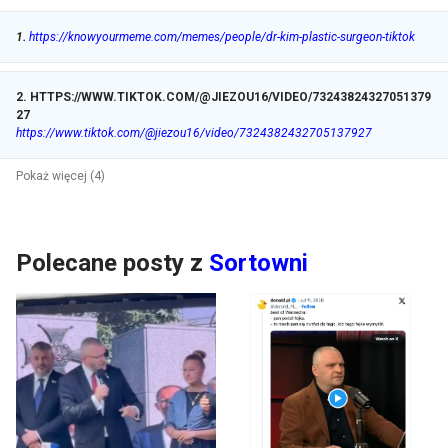
1
.
https://knowyourmeme.com/memes/people/dr-kim-plastic-surgeon-tiktok
2
.
HTTPS://WWW.TIKTOK.COM/@JIEZOU16/VIDEO/73243824327051379
27
https://www.tiktok.com/@jiezou16/video/7324382432705137927
Pokaż więcej (4)
Polecane posty z
Sortowni