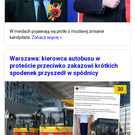
W meidach pojawiają się plotki o możliwej zmianie
kandydata.
Zobacz więcej »
Warszawa: kierowca autobusu w
proteście przeciwko zakazowi krótkich
spodenek przyszedł w spódnicy
20