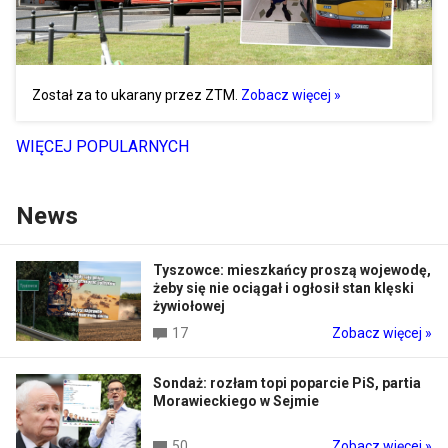
Został za to ukarany przez ZTM.
Zobacz więcej »
WIĘCEJ POPULARNYCH
News
Tyszowce: mieszkańcy proszą wojewodę,
żeby się nie ociągał i ogłosił stan klęski
żywiołowej
17
Zobacz więcej »
Sondaż: rozłam topi poparcie PiS, partia
Morawieckiego w Sejmie
50
Zobacz więcej »