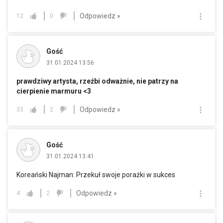
Odpowiedz »
12
0
Gość
31.01.2024 13:56
prawdziwy artysta, rzeźbi odważnie, nie patrzy na
cierpienie marmuru <3
Odpowiedz »
33
2
Gość
31.01.2024 13:41
Koreański Najman: Przekuł swoje porażki w sukces
Odpowiedz »
4
2