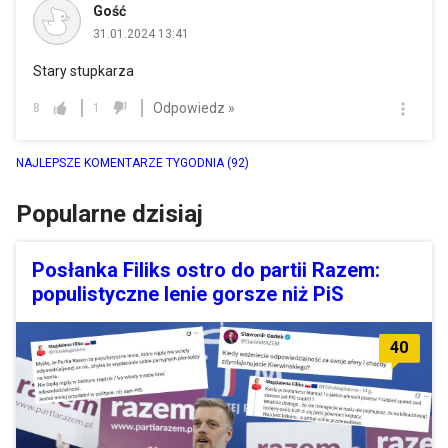
Gość
31.01.2024 13:41
Stary stupkarza
Odpowiedz »
8
1
NAJLEPSZE KOMENTARZE TYGODNIA
(92)
Popularne dzisiaj
Posłanka Filiks ostro do partii Razem:
populistyczne lenie gorsze niż PiS
40