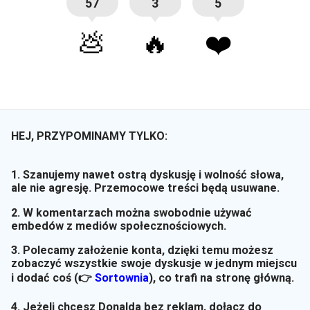
57
3
5
💩
🔥
❤️
HEJ, PRZYPOMINAMY TYLKO:
1. Szanujemy nawet ostrą dyskusję i wolność słowa,
ale nie agresję. Przemocowe treści będą usuwane.
2. W komentarzach można swobodnie używać
embedów z mediów społecznościowych.
3. Polecamy założenie konta, dzięki temu możesz
zobaczyć wszystkie swoje dyskusje w jednym miejscu
i dodać coś (👉
Sortownia
)
, co trafi na stronę główną.
4. Jeżeli chcesz Donalda bez reklam, dołącz do