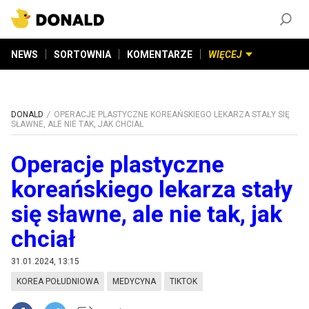
ZAŁÓŻ KONTO
©
2026
DONALD.PL
Wszelkie prawa zastrzeżone
NEWS
SORTOWNIA
KOMENTARZE
WIĘCEJ
DONALD
OPERACJE PLASTYCZNE KOREAŃSKIEGO LEKARZA STAŁY SIĘ
SŁAWNE, ALE NIE TAK, JAK CHCIAŁ
Operacje plastyczne
koreańskiego lekarza stały
się sławne, ale nie tak, jak
chciał
31.01.2024, 13:15
KOREA POŁUDNIOWA
MEDYCYNA
TIKTOK