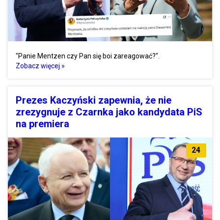
"Panie Mentzen czy Pan się boi zareagować?".
Zobacz więcej »
Prezes Kaczyński zapewnia, że nie
zrezygnuje z Czarnka jako kandydata PiS
na premiera
24