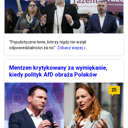
"Populistyczne lenie, którzy nigdy nie wzięli
odpowiedzialności za nic".
Zobacz więcej »
Mentzen krytykowany za wymiękanie,
kiedy polityk AfD obraża Polaków
25