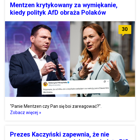
Mentzen krytykowany za wymiękanie,
kiedy polityk AfD obraża Polaków
30
"Panie Mentzen czy Pan się boi zareagować?".
Zobacz więcej »
Prezes Kaczyński zapewnia, że nie