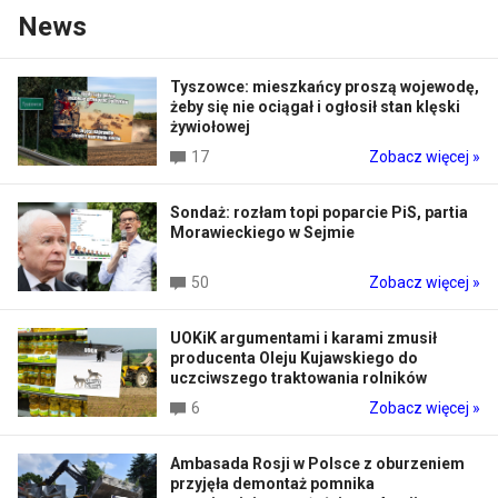
News
Tyszowce: mieszkańcy proszą wojewodę,
żeby się nie ociągał i ogłosił stan klęski
żywiołowej
17
Zobacz więcej »
Sondaż: rozłam topi poparcie PiS, partia
Morawieckiego w Sejmie
50
Zobacz więcej »
UOKiK argumentami i karami zmusił
producenta Oleju Kujawskiego do
uczciwszego traktowania rolników
6
Zobacz więcej »
Ambasada Rosji w Polsce z oburzeniem
przyjęła demontaż pomnika