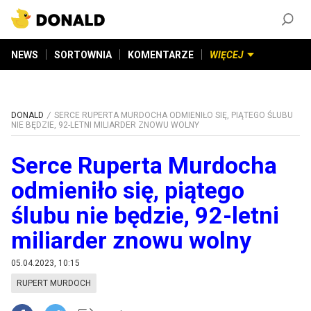
ZAŁÓŻ KONTO
©
2026
DONALD.PL
Wszelkie prawa zastrzeżone
NEWS
SORTOWNIA
KOMENTARZE
WIĘCEJ
DONALD
SERCE RUPERTA MURDOCHA ODMIENIŁO SIĘ, PIĄTEGO ŚLUBU
NIE BĘDZIE, 92-LETNI MILIARDER ZNOWU WOLNY
Serce Ruperta Murdocha
odmieniło się, piątego
ślubu nie będzie, 92-letni
miliarder znowu wolny
05.04.2023, 10:15
RUPERT MURDOCH