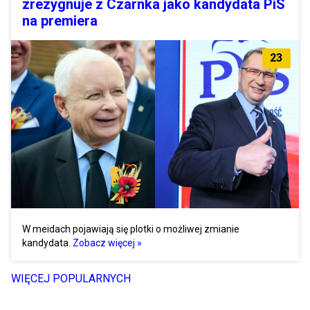
zrezygnuje z Czarnka jako kandydata PiS
na premiera
23
W meidach pojawiają się plotki o możliwej zmianie
kandydata.
Zobacz więcej »
WIĘCEJ POPULARNYCH