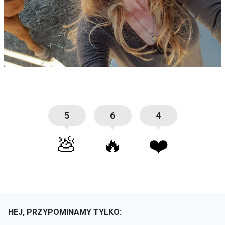
5
6
4
💩
🔥
❤️
HEJ, PRZYPOMINAMY TYLKO: