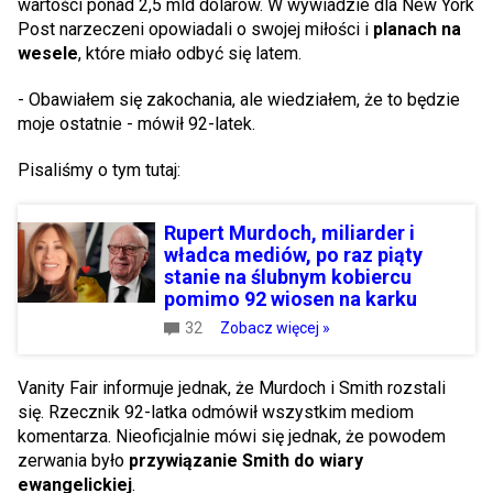
wartości ponad 2,5 mld dolarów. W wywiadzie dla New York
Post narzeczeni opowiadali o swojej miłości i
planach na
wesele
, które miało odbyć się latem.
- Obawiałem się zakochania, ale wiedziałem, że to będzie
moje ostatnie - mówił 92-latek.
Pisaliśmy o tym tutaj:
Rupert Murdoch, miliarder i
władca mediów, po raz piąty
stanie na ślubnym kobiercu
pomimo 92 wiosen na karku
32
Zobacz więcej »
Vanity Fair informuje jednak, że Murdoch i Smith rozstali
się. Rzecznik 92-latka odmówił wszystkim mediom
komentarza. Nieoficjalnie mówi się jednak, że powodem
zerwania było
przywiązanie Smith do wiary
ewangelickiej
.