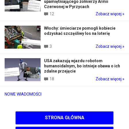
upamiętniającego żołnierzy Armii
Czerwonej w Pyrzycach
12
Zobacz więcej »
Włochy: śmieciarze pomogli kobiecie
odzyskać szczęśliwy los na loterię
3
Zobacz więcej »
USA zakazują wjazdu robotom
humanoidalnym, bo istnieje obawa o ich
zdalne przejęcie
18
Zobacz więcej »
NOWE WIADOMOŚCI
STRONA GŁÓWNA