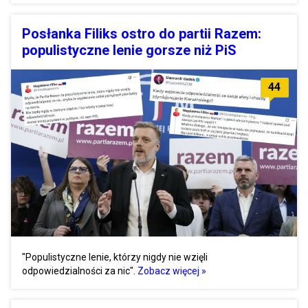
Posłanka Filiks ostro do partii Razem:
populistyczne lenie gorsze niż PiS
44
"Populistyczne lenie, którzy nigdy nie wzięli
odpowiedzialności za nic".
Zobacz więcej »