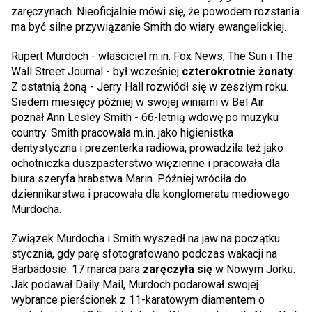
zaręczynach. Nieoficjalnie mówi się, że powodem rozstania
ma być silne przywiązanie Smith do wiary ewangelickiej.
Rupert Murdoch - właściciel m.in. Fox News, The Sun i The
Wall Street Journal - był wcześniej
czterokrotnie żonaty
.
Z ostatnią żoną - Jerry Hall rozwiódł się w zeszłym roku.
Siedem miesięcy później w swojej winiarni w Bel Air
poznał Ann Lesley Smith - 66-letnią wdowę po muzyku
country. Smith pracowała m.in. jako higienistka
dentystyczna i prezenterka radiowa, prowadziła też jako
ochotniczka duszpasterstwo więzienne i pracowała dla
biura szeryfa hrabstwa Marin. Później wróciła do
dziennikarstwa i pracowała dla konglomeratu mediowego
Murdocha.
Związek Murdocha i Smith wyszedł na jaw na początku
stycznia, gdy parę sfotografowano podczas wakacji na
Barbadosie. 17 marca para
zaręczyła się
w Nowym Jorku.
Jak podawał Daily Mail, Murdoch podarował swojej
wybrance pierścionek z 11-karatowym diamentem o