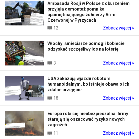
Ambasada Rosji w Polsce z oburzeniem
przyjęła demontaż pomnika
upamiętniającego żołnierzy Armii
Czerwonej w Pyrzycach
12
Zobacz więcej »
Włochy: śmieciarze pomogli kobiecie
odzyskać szczęśliwy los na loterię
3
Zobacz więcej »
USA zakazują wjazdu robotom
humanoidalnym, bo istnieje obawa o ich
zdalne przejęcie
18
Zobacz więcej »
Europa robi się nieubezpieczalna: firmy
starają się oszacować ryzyko nowych
zagrożeń
11
Zobacz więcej »