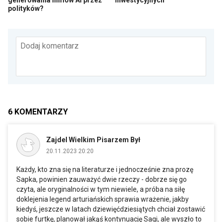
generowania filmów AI przez
inwestycyjnych
polityków?
Dodaj komentarz
6
KOMENTARZY
Zajdel Wielkim Pisarzem Był
20.11.2023 20:20
Każdy, kto zna się na literaturze i jednocześnie zna prozę
Sapka, powinien zauważyć dwie rzeczy - dobrze się go
czyta, ale oryginalności w tym niewiele, a próba na siłę
doklejenia legend arturiańskich sprawia wrażenie, jakby
kiedyś, jeszcze w latach dziewięćdziesiątych chciał zostawić
sobie furtkę, planował jakąś kontynuację Sagi, ale wyszło to