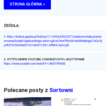
STRONA GŁÓWNA »
ŹRÓDŁA:
1
.
https://kultura.gazeta.pl/kultura/7,114528,30422477,wiadomo-kiedy-premie
ra-nowej-ksiazki-sapkowskiego-autor-oglosil.html?fbclid=IwAR0e8ptgq1-hCa7q
yXKZYn236Htnel2CYu1mErk1CQ91-3IfMrA7ayAczj8
2
.
HTTPS://WWW.YOUTUBE.COM/WATCH?V=JHQTTIP068E
https://www.youtube.com/watch?v=JHQtTiP068E
Polecane posty z
Sortowni