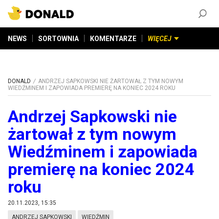
ZAŁÓŻ KONTO
©
2026
DONALD.PL
Wszelkie prawa zastrzeżone
NEWS
SORTOWNIA
KOMENTARZE
WIĘCEJ
DONALD
ANDRZEJ SAPKOWSKI NIE ŻARTOWAŁ Z TYM NOWYM
WIEDŹMINEM I ZAPOWIADA PREMIERĘ NA KONIEC 2024 ROKU
Andrzej Sapkowski nie
żartował z tym nowym
Wiedźminem i zapowiada
premierę na koniec 2024
roku
20.11.2023, 15:35
ANDRZEJ SAPKOWSKI
WIEDŹMIN