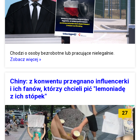
Chodzi o osoby bezrobotne lub pracujące nielegalnie.
Zobacz więcej »
Chiny: z konwentu przegnano influencerki
i ich fanów, którzy chcieli pić "lemoniadę
z ich stópek"
27