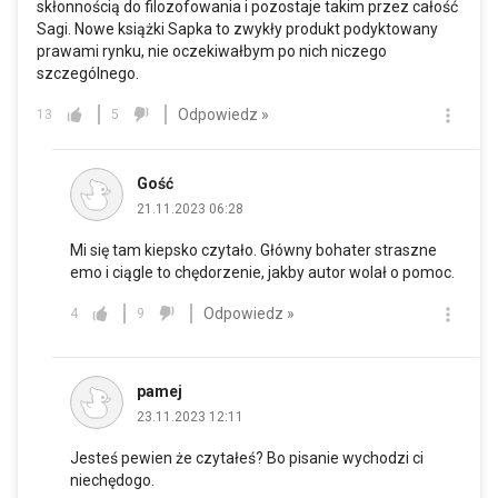
skłonnością do filozofowania i pozostaje takim przez całość
Sagi. Nowe książki Sapka to zwykły produkt podyktowany
prawami rynku, nie oczekiwałbym po nich niczego
szczególnego.
Odpowiedz »
13
5
Gość
21.11.2023 06:28
Mi się tam kiepsko czytało. Główny bohater straszne
emo i ciągle to chędorzenie, jakby autor wolał o pomoc.
Odpowiedz »
4
9
pamej
23.11.2023 12:11
Jesteś pewien że czytałeś? Bo pisanie wychodzi ci
niechędogo.