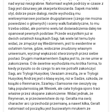
nad wyraz niezgrabnie. Natomiast wątek podróży w czasie z
Sagi jest dziurawy jak skarpeta kloszarda. Sapek ma lekki
styl, dobrze pisze dialogi, nieźle wychodzą mu
wielowymiarowe postacie drugoplanowe (czego nie można
powiedzieć o głównych) i sceny walk/batalistyczne, to mu
trzeba oddać, ale pomimo wielu lat doświadczenia dalej nie
opanował pewnych podstaw. Przede wszystkim już w
dwóch ostatnich książkach Sagi, tak wiele lat temu było
widać, że zmęczył się Wiedźminem, jest to ewidentne w
ostatnim tomie, gdzie, widocznie znudzony własnym
uniwersum, wyrżnął większość stworzonych przez siebie
postaci. Drugim mankamentem Sapka jest to, że nie umie w
zakończenia. O ile świetnie wychodziła mu krótka forma, to
kiedy przyszło co do czego to ani nie potrafił zakończyć
Sagi, ani Trylogii Husyckiej. Uważam zresztą, że w Trylogii
Husyckiej Andrzej jest o klasę wyżej, niż w Sadze, szkoda, że
książki o Reinmarze, Szarleju i Samsonie nie cieszyły się
taką popularnością jak Wiesiek, ale cała trylogia sporo traci
właśnie przez skopane zakończenie. Widać jednak, że
Reynevan, w przeciwieństwie do np. Geralta ma swój
character arc i przechodzi przemianę, a nawet kilka, Geralt
natomiast od początku jest bucowatym mrukiem ze