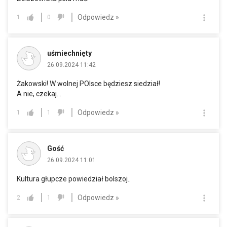
Odpowiedz »
1
0
uśmiechnięty
26.09.2024 11:42
Żakowski! W wolnej POlsce będziesz siedział!
A nie, czekaj...
Odpowiedz »
1
1
Gość
26.09.2024 11:01
Kultura głupcze powiedział bolszoj..
Odpowiedz »
2
1