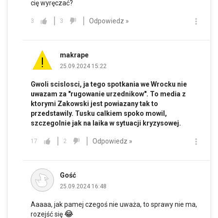
cię wyręczać?
Odpowiedz »
3
3
makrape
25.09.2024 15:22
Gwoli scislosci, ja tego spotkania we Wrocku nie
uwazam za "rugowanie urzednikow". To media z
ktorymi Zakowski jest powiazany tak to
przedstawily. Tusku calkiem spoko mowil,
szczegolnie jak na laika w sytuacji kryzysowej.
Odpowiedz »
17
2
Gość
25.09.2024 16:48
Aaaaa, jak pamej czegoś nie uważa, to sprawy nie ma,
😂
rozejść się