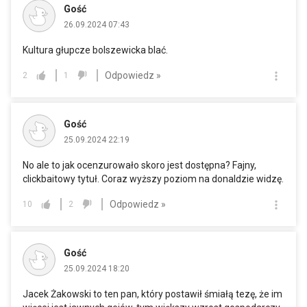
Gość
26.09.2024 07:43
Kultura głupcze bolszewicka blać.
Odpowiedz »
2
1
Gość
25.09.2024 22:19
No ale to jak ocenzurowało skoro jest dostępna? Fajny,
clickbaitowy tytuł. Coraz wyższy poziom na donaldzie widzę.
Odpowiedz »
10
2
Gość
25.09.2024 18:20
Jacek Żakowski to ten pan, który postawił śmiałą tezę, że im