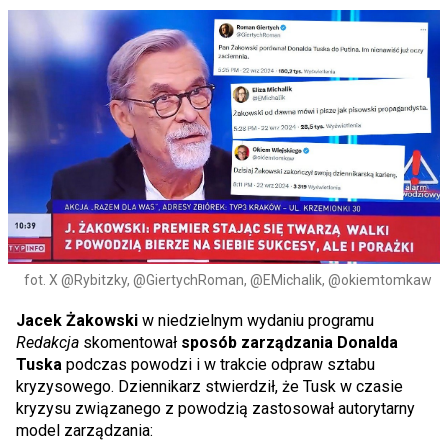
fot. X @Rybitzky, @GiertychRoman, @EMichalik, @okiemtomkaw
Jacek Żakowski
w niedzielnym wydaniu programu
Redakcja
skomentował
sposób zarządzania Donalda
Tuska
podczas powodzi i w trakcie odpraw sztabu
kryzysowego. Dziennikarz stwierdził, że Tusk w czasie
kryzysu związanego z powodzią zastosował autorytarny
model zarządzania: