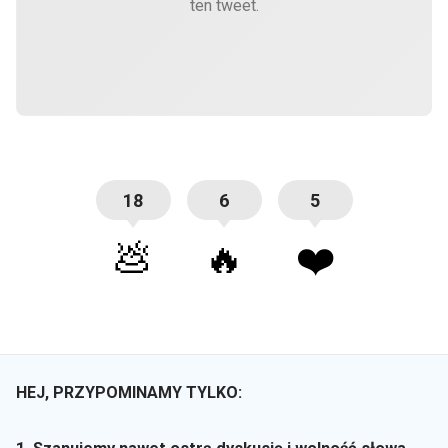
ten tweet.
18
6
5
💩
🔥
❤️
HEJ, PRZYPOMINAMY TYLKO: