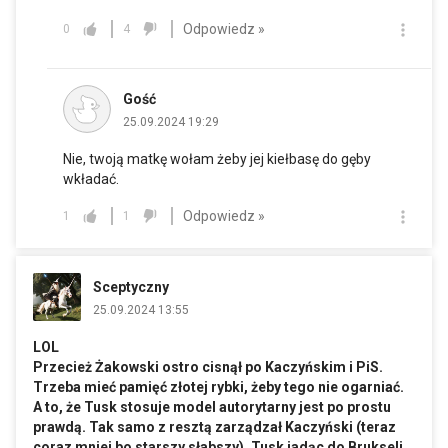
Odpowiedz »
0
4
Gość
25.09.2024 19:29
Nie, twoją matkę wołam żeby jej kiełbasę do gęby
wkładać.
Odpowiedz »
1
1
Sceptyczny
25.09.2024 13:55
LOL
Przecież Żakowski ostro cisnął po Kaczyńskim i PiS.
Trzeba mieć pamięć złotej rybki, żeby tego nie ogarniać.
A to, że Tusk stosuje model autorytarny jest po prostu
prawdą. Tak samo z resztą zarządzał Kaczyński (teraz
coraz mniej bo starszy słabszy). Tusk jadąc do Brukseli