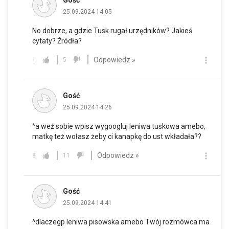
25.09.2024 14:05
No dobrze, a gdzie Tusk rugał urzędników? Jakieś
cytaty? Źródła?
Odpowiedz »
1
5
Gość
25.09.2024 14:26
^a weź sobie wpisz wygoogluj leniwa tuskowa amebo,
matkę też wołasz żeby ci kanapkę do ust wkładała??
Odpowiedz »
8
11
Gość
25.09.2024 14:41
^dlaczegp leniwa pisowska amebo Twój rozmówca ma