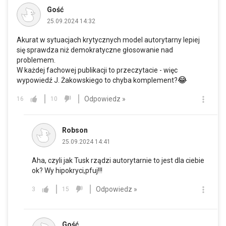
Gość
25.09.2024 14:32
Akurat w sytuacjach krytycznych model autorytarny lepiej
się sprawdza niż demokratyczne głosowanie nad
problemem.
W każdej fachowej publikacji to przeczytacie - więc
😂
wypowiedź J. Żakowskiego to chyba komplement?
Odpowiedz »
16
10
Robson
25.09.2024 14:41
Aha, czyli jak Tusk rządzi autorytarnie to jest dla ciebie
ok? Wy hipokryci,pfuj!!!
Odpowiedz »
3
15
Gość