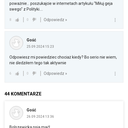
poważnie... poszukajcie w internetach artykułu "Miłuj geja
swego" z Polityki....
Odpowiedz »
8
0
Gość
25.09.2024 15:23
Odpowiesz mi powiedziec chociaż kiedy? Bo serio nie wiem,
nie śledziłem tego tak aktywnie
Odpowiedz »
6
0
44
KOMENTARZE
Gość
26.09.2024 13:36
Bolszewicka psia mać!