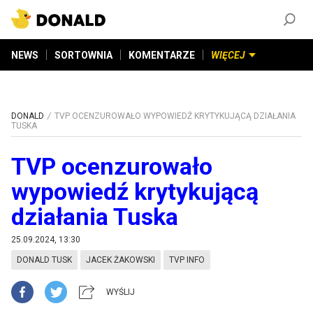
ZAŁÓŻ KONTO
©
2026
DONALD.PL
Wszelkie prawa zastrzeżone
NEWS
SORTOWNIA
KOMENTARZE
WIĘCEJ
DONALD
TVP OCENZUROWAŁO WYPOWIEDŹ KRYTYKUJĄCĄ DZIAŁANIA
TUSKA
TVP ocenzurowało
wypowiedź krytykującą
działania Tuska
25.09.2024, 13:30
DONALD TUSK
JACEK ŻAKOWSKI
TVP INFO
WYŚLIJ