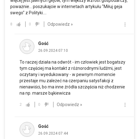
więcej jest jawnych gejów, tym większy wzrost gospodarczy,
poważnie... poszukajcie w internetach artykułu "Miłuj geja
swego" z Polityki....
Odpowiedz »
8
0
Gość
26.09.2024 07:10
To raczej działa na odwrót - im człowiek jest bogatszy
tym częściej ma kontakt z różnorodnymi ludźmi, jest
oczytany i wyedukowany - w pewnym momencie
przestaje mu zależeć na czerpaniu satysfakcji z
nienawiści, bo ma inne źródła szczęścia niż chodzenie
na np. marsze bąkiewicza
Odpowiedz »
2
0
Gość
26.09.2024 07:44