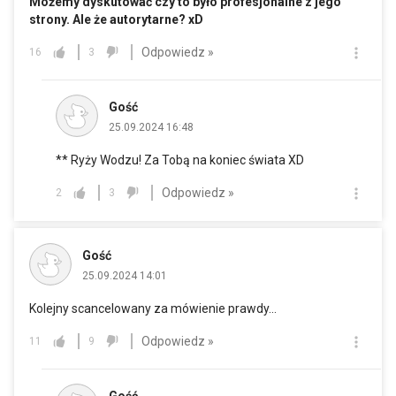
Możemy dyskutować czy to było profesjonalne z jego
strony. Ale że autorytarne? xD
Odpowiedz »
16
3
Gość
25.09.2024 16:48
** Ryży Wodzu! Za Tobą na koniec świata XD
Odpowiedz »
2
3
Gość
25.09.2024 14:01
Kolejny scancelowany za mówienie prawdy...
Odpowiedz »
11
9
Gość