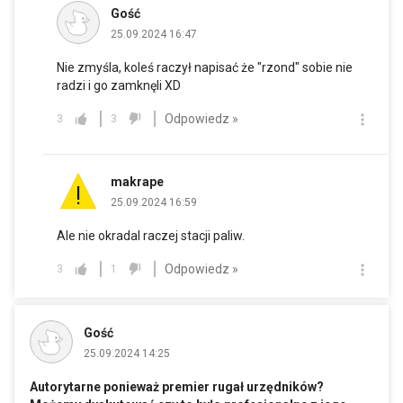
Gość
25.09.2024 16:47
Nie zmyśla, koleś raczył napisać że "rzond" sobie nie
radzi i go zamknęli XD
Odpowiedz »
3
3
makrape
25.09.2024 16:59
Ale nie okradal raczej stacji paliw.
Odpowiedz »
3
1
Gość
25.09.2024 14:25
Autorytarne ponieważ premier rugał urzędników?