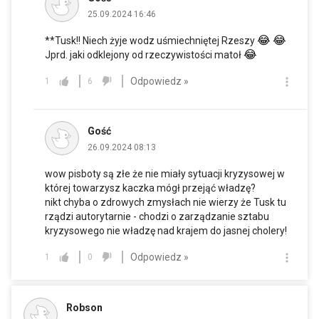
25.09.2024 16:46
😂
😂
**Tusk!! Niech żyje wodz uśmiechniętej Rzeszy
😂
Jprd. jaki odklejony od rzeczywistości matoł
Odpowiedz »
1
6
Gość
26.09.2024 08:13
wow pisboty są złe że nie miały sytuacji kryzysowej w
której towarzysz kaczka mógł przejąć władzę?
nikt chyba o zdrowych zmysłach nie wierzy że Tusk tu
rządzi autorytarnie - chodzi o zarządzanie sztabu
kryzysowego nie władzę nad krajem do jasnej cholery!
Odpowiedz »
1
0
Robson