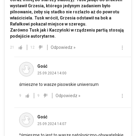
wystawił Grzesia, którego jedynym zadaniem było
pilnowanie, żeby się stadko nie rozlazło aż do powrotu
właściciela. Tusk wrócił, Grzesia odstawił na bok a
Rafałkowi pokazał miejsce w szeregu.
Zarówno Tusk jak i Kaczyński w rządzeniu partią stosują
podejście autorytarne.
Odpowiedz »
21
12
Gość
25.09.2024 14:00
śmieszne to wasze pisowskie uniwersum
Odpowiedz »
9
9
Gość
25.09.2024 14:07
^śmieszne to jest to wasze patologiczno-obywatelskie