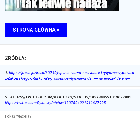
STRONA GŁÓWNA »
ŹRÓDŁA:
1
.
https://press.pl/tresc/83740,tvp-info-usuwa-z-serwisu-x-krytyczna-wypowied
z-Zakowskiego-o-tusku_-ale-problemu-w-tym-nie-widzi_----murem-za-liderem---
2
.
HTTPS://TWITTER.COM/RYBITZKY/STATUS/1837804221019627905
https://twitter.com/Rybitzky/status/1837804221019627905
Pokaż więcej (9)