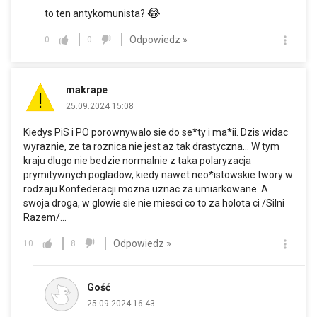
😂
to ten antykomunista?
Odpowiedz »
0
0
makrape
25.09.2024 15:08
Kiedys PiS i PO porownywalo sie do se*ty i ma*ii. Dzis widac
wyraznie, ze ta roznica nie jest az tak drastyczna... W tym
kraju dlugo nie bedzie normalnie z taka polaryzacja
prymitywnych pogladow, kiedy nawet neo*istowskie twory w
rodzaju Konfederacji mozna uznac za umiarkowane. A
swoja droga, w glowie sie nie miesci co to za holota ci /Silni
Razem/...
Odpowiedz »
10
8
Gość
25.09.2024 16:43