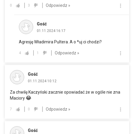
Odpowiedz »
0
3
Gość
01.11.2024 16:17
Agresję Władimira Pultera. A o *uj ci chodzi?
Odpowiedz »
4
1
Gość
01.11.2024 10:12
Za chwilę Kaczyński zacznie opowiadać że w ogóle nie zna
😂
Maciory
Odpowiedz »
7
0
Gość