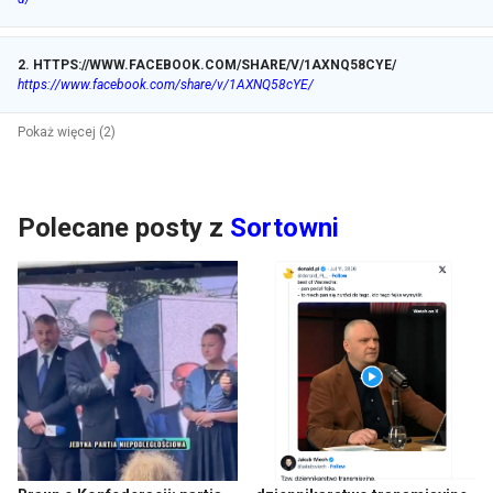
2
.
HTTPS://WWW.FACEBOOK.COM/SHARE/V/1AXNQ58CYE/
https://www.facebook.com/share/v/1AXNQ58cYE/
Pokaż więcej (2)
Polecane posty z
Sortowni