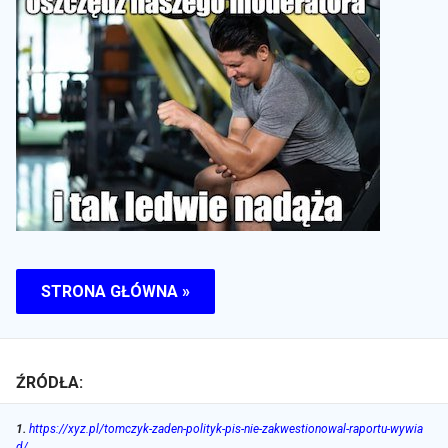
STRONA GŁÓWNA »
ŹRÓDŁA:
1
.
https://xyz.pl/tomczyk-zaden-polityk-pis-nie-zakwestionowal-raportu-wywia
d/