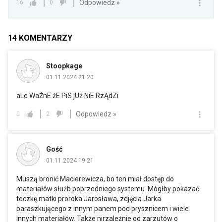
Odpowiedz »
16
0
14
KOMENTARZY
Stoopkage
01.11.2024 21:20
aLe WaŻnE żE PiS jUż NiE RzĄdZi
Odpowiedz »
0
2
Gość
01.11.2024 19:21
Muszą bronić Macierewicza, bo ten miał dostęp do
materiałów służb poprzedniego systemu. Mógłby pokazać
teczkę matki proroka Jarosława, zdjęcia Jarka
baraszkującego z innym panem pod prysznicem i wiele
innych materiałów. Także nirzależnie od zarzutów o