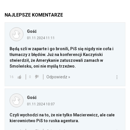
NAJLEPSZE KOMENTARZE
Gość
01.11.2024 11:11
Będą szli w zaparte i go bronili, PiS się nigdy nie cofa i
tłumaczy z błędów. Już na konferencji Kaczyński
stwierdził, że Amerykanie zatuszowali zamach w
Smoleńsku, oni nie myślą trzeźwo.
Odpowiedz »
16
0
Gość
01.11.2024 10:07
Czyli wychodzi na to, że nie tylko Macierewicz, ale całe
kierownictwo PiS to ruska agentura.