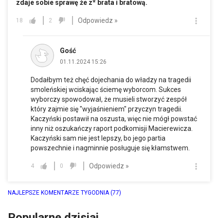
zdaje sobie sprawę że z* brata i bratową.
Odpowiedz »
18
2
Gość
01.11.2024 15:26
Dodałbym też chęć dojechania do władzy na tragedii
smoleńskiej wciskając ściemę wyborcom. Sukces
wyborczy spowodował, że musieli stworzyć zespół
który zajmie się "wyjaśnieniem" przyczyn tragedii.
Kaczyński postawił na oszusta, więc nie mógł powstać
inny niż oszukańczy raport podkomisji Macierewicza.
Kaczyński sam nie jest lepszy, bo jego partia
powszechnie i nagminnie posługuje się kłamstwem.
Odpowiedz »
4
0
NAJLEPSZE KOMENTARZE TYGODNIA
(77)
Popularne dzisiaj