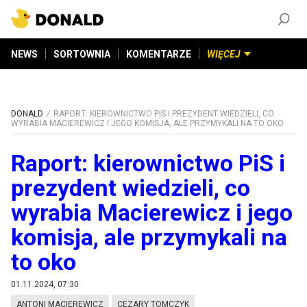
ZAŁÓŻ KONTO
©
2026
DONALD.PL
Wszelkie prawa zastrzeżone
NEWS
SORTOWNIA
KOMENTARZE
WIĘCEJ
DONALD
RAPORT: KIEROWNICTWO PIS I PREZYDENT WIEDZIELI, CO
WYRABIA MACIEREWICZ I JEGO KOMISJA, ALE PRZYMYKALI NA TO OKO
Raport: kierownictwo PiS i
prezydent wiedzieli, co
wyrabia Macierewicz i jego
komisja, ale przymykali na
to oko
01.11.2024, 07:30
ANTONI MACIEREWICZ
CEZARY TOMCZYK