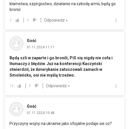
kłamstwa, szpirgostwo, działanie na szkodę armii, będą go
bronić
Odpowiedz »
3
0
Gość
01.11.2024 11:11
Będą szli w zaparte i go bronili, PiS się nigdy nie cofa i
tłumaczy z błędów. Już na konferencji Kaczyński
stwierdził, że Amerykanie zatuszowali zamach w
Smoleńsku, oni nie myślą trzeźwo.
Odpowiedz »
16
0
Gość
01.11.2024 10:48
Przyczyny wojny na ukrainie jako oficjalne podaje sie co?