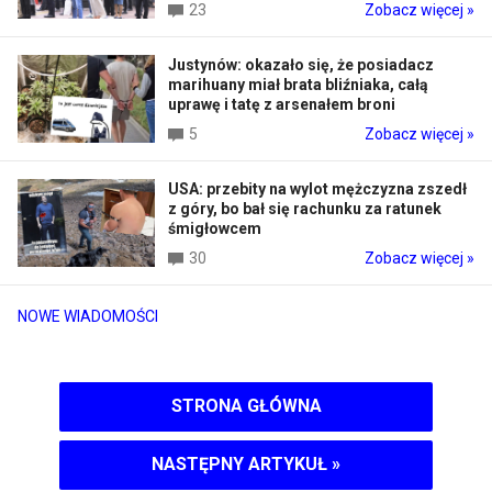
23
Zobacz więcej »
Justynów: okazało się, że posiadacz
marihuany miał brata bliźniaka, całą
uprawę i tatę z arsenałem broni
5
Zobacz więcej »
USA: przebity na wylot mężczyzna zszedł
z góry, bo bał się rachunku za ratunek
śmigłowcem
30
Zobacz więcej »
NOWE WIADOMOŚCI
STRONA GŁÓWNA
NASTĘPNY ARTYKUŁ
»