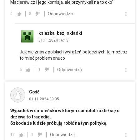
Macierewicz i jego komisja, ale przymykali na to oko"
Odpowiedz »
0
8
ksiazka_bez_okladki
01.11.2024 16:13
Jak nie znasz polskich wyrażeń potocznych to możesz
to mieć problem onuco
Odpowiedz »
5
1
Gość
01.11.2024 09:05
Wypadek w smoleńsku w którym samolot rozbił się o
drzewa to tragedia.
Szkoda że ludzie próbują robić na tym politykę.
Odpowiedz »
17
1