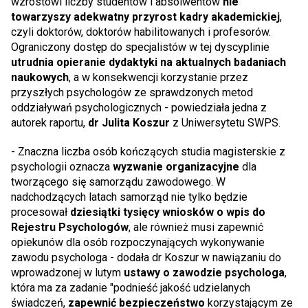
wzrostowi liczby studentów i absolwentów
nie
towarzyszy adekwatny przyrost kadry akademickiej
,
czyli doktorów, doktorów habilitowanych i profesorów.
Ograniczony dostęp do specjalistów w tej dyscyplinie
utrudnia opieranie dydaktyki na aktualnych badaniach
naukowych
, a w konsekwencji korzystanie przez
przyszłych psychologów ze sprawdzonych metod
oddziaływań psychologicznych - powiedziała jedna z
autorek raportu,
dr Julita Koszur
z Uniwersytetu SWPS.
- Znaczna liczba osób kończących studia magisterskie z
psychologii oznacza
wyzwanie organizacyjne
dla
tworzącego się samorządu zawodowego. W
nadchodzących latach samorząd nie tylko będzie
procesował
dziesiątki tysięcy wniosków o wpis do
Rejestru Psychologów
, ale również musi zapewnić
opiekunów dla osób rozpoczynających wykonywanie
zawodu psychologa - dodała dr Koszur w nawiązaniu do
wprowadzonej w lutym
ustawy o zawodzie psychologa
,
która ma za zadanie "podnieść jakość udzielanych
świadczeń,
zapewnić bezpieczeństwo
korzystającym ze