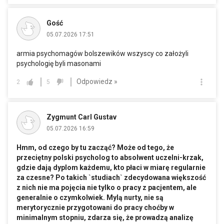
Gość
05.07.2026 17:51
armia psychomagów bolszewików wszyscy co założyli
psychologię byli masonami
Odpowiedz »
2
5
Zygmunt Carl Gustav
05.07.2026 16:59
Hmm, od czego by tu zacząć? Może od tego, że
przeciętny polski psycholog to absolwent uczelni-krzak,
gdzie dają dyplom każdemu, kto płaci w miarę regularnie
za czesne? Po takich `studiach` zdecydowana większość
z nich nie ma pojęcia nie tylko o pracy z pacjentem, ale
generalnie o czymkolwiek. Mylą nurty, nie są
merytorycznie przygotowani do pracy choćby w
minimalnym stopniu, zdarza się, że prowadzą analizę