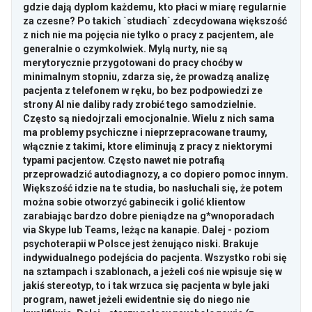
gdzie dają dyplom każdemu, kto płaci w miarę regularnie
za czesne? Po takich `studiach` zdecydowana większość
z nich nie ma pojęcia nie tylko o pracy z pacjentem, ale
generalnie o czymkolwiek. Mylą nurty, nie są
merytorycznie przygotowani do pracy choćby w
minimalnym stopniu, zdarza się, że prowadzą analizę
pacjenta z telefonem w ręku, bo bez podpowiedzi ze
strony AI nie daliby rady zrobić tego samodzielnie.
Często są niedojrzali emocjonalnie. Wielu z nich sama
ma problemy psychiczne i nieprzepracowane traumy,
włącznie z takimi, ktore eliminują z pracy z niektorymi
typami pacjentow. Często nawet nie potrafią
przeprowadzić autodiagnozy, a co dopiero pomoc innym.
Większość idzie na te studia, bo nasłuchali się, że potem
można sobie otworzyć gabinecik i golić klientow
zarabiając bardzo dobre pieniądze na g*wnoporadach
via Skype lub Teams, leżąc na kanapie. Dalej - poziom
psychoterapii w Polsce jest żenująco niski. Brakuje
indywidualnego podejścia do pacjenta. Wszystko robi się
na sztampach i szablonach, a jeżeli coś nie wpisuje się w
jakiś stereotyp, to i tak wrzuca się pacjenta w byle jaki
program, nawet jeżeli ewidentnie się do niego nie