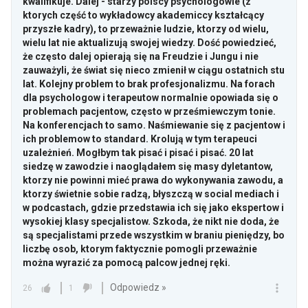
kwalifikuje. Dalej - starzy polscy psychologowie (z
ktorych część to wykładowcy akademiccy kształcący
przyszłe kadry), to przeważnie ludzie, ktorzy od wielu,
wielu lat nie aktualizują swojej wiedzy. Dość powiedzieć,
że często dalej opierają się na Freudzie i Jungu i nie
zauważyli, że świat się nieco zmienił w ciągu ostatnich stu
lat. Kolejny problem to brak profesjonalizmu. Na forach
dla psychologow i terapeutow normalnie opowiada się o
problemach pacjentow, często w prześmiewczym tonie.
Na konferencjach to samo. Naśmiewanie się z pacjentow i
ich problemow to standard. Krolują w tym terapeuci
uzależnień. Mogłbym tak pisać i pisać i pisać. 20 lat
siedzę w zawodzie i naoglądałem się masy dyletantow,
ktorzy nie powinni mieć prawa do wykonywania zawodu, a
ktorzy świetnie sobie radzą, błyszczą w social mediach i
w podcastach, gdzie przedstawia ich się jako ekspertow i
wysokiej klasy specjalistow. Szkoda, że nikt nie doda, że
są specjalistami przede wszystkim w braniu pieniędzy, bo
liczbę osob, ktorym faktycznie pomogli przeważnie
można wyrazić za pomocą palcow jednej ręki.
Odpowiedz »
26
1