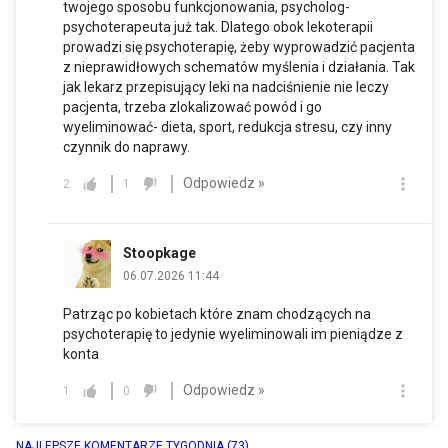
twojego sposobu funkcjonowania, psycholog-
psychoterapeuta już tak. Dlatego obok lekoterapii
prowadzi się psychoterapię, żeby wyprowadzić pacjenta
z nieprawidłowych schematów myślenia i działania. Tak
jak lekarz przepisujący leki na nadciśnienie nie leczy
pacjenta, trzeba zlokalizować powód i go
wyeliminować- dieta, sport, redukcja stresu, czy inny
czynnik do naprawy.
Odpowiedz »
2
1
Stoopkage
06.07.2026 11:44
Patrząc po kobietach które znam chodzących na
psychoterapię to jedynie wyeliminowali im pieniądze z
konta
Odpowiedz »
1
0
NAJLEPSZE KOMENTARZE TYGODNIA
(73)