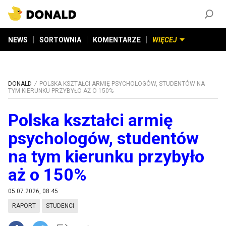
ZAŁÓŻ KONTO
©
2026
DONALD.PL
Wszelkie prawa zastrzeżone
NEWS
SORTOWNIA
KOMENTARZE
WIĘCEJ
DONALD
POLSKA KSZTAŁCI ARMIĘ PSYCHOLOGÓW, STUDENTÓW NA
TYM KIERUNKU PRZYBYŁO AŻ O 150%
Polska kształci armię
psychologów, studentów
na tym kierunku przybyło
aż o 150%
05.07.2026, 08:45
RAPORT
STUDENCI