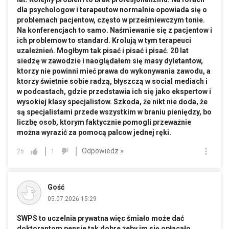
dla psychologow i terapeutow normalnie opowiada się o
problemach pacjentow, często w prześmiewczym tonie.
Na konferencjach to samo. Naśmiewanie się z pacjentow i
ich problemow to standard. Krolują w tym terapeuci
uzależnień. Mogłbym tak pisać i pisać i pisać. 20 lat
siedzę w zawodzie i naoglądałem się masy dyletantow,
ktorzy nie powinni mieć prawa do wykonywania zawodu, a
ktorzy świetnie sobie radzą, błyszczą w social mediach i
w podcastach, gdzie przedstawia ich się jako ekspertow i
wysokiej klasy specjalistow. Szkoda, że nikt nie doda, że
są specjalistami przede wszystkim w braniu pieniędzy, bo
liczbę osob, ktorym faktycznie pomogli przeważnie
można wyrazić za pomocą palcow jednej ręki.
Odpowiedz »
26
1
Gość
05.07.2026 15:29
SWPS to uczelnia prywatna więc śmiało może dać
doktorantom pensje tak dobre żeby im się opłacało