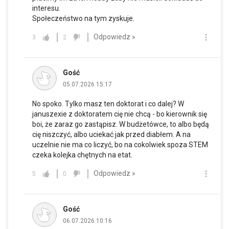
interesu.
Społeczeństwo na tym zyskuje.
Odpowiedz »
3
2
Gość
05.07.2026 15:17
No spoko. Tylko masz ten doktorat i co dalej? W
januszexie z doktoratem cię nie chcą - bo kierownik się
boi, że zaraz go zastąpisz. W budżetówce, to albo będą
cię niszczyć, albo uciekać jak przed diabłem. A na
uczelnie nie ma co liczyć, bo na cokolwiek spoza STEM
czeka kolejka chętnych na etat.
Odpowiedz »
5
0
Gość
06.07.2026 10:16