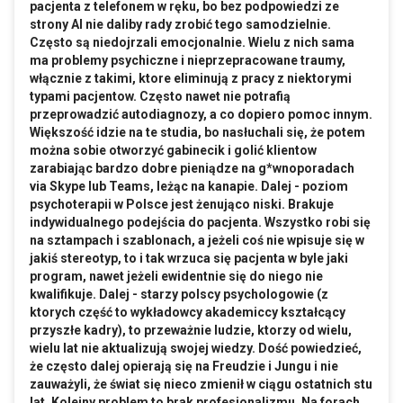
pacjenta z telefonem w ręku, bo bez podpowiedzi ze
strony AI nie daliby rady zrobić tego samodzielnie.
Często są niedojrzali emocjonalnie. Wielu z nich sama
ma problemy psychiczne i nieprzepracowane traumy,
włącznie z takimi, ktore eliminują z pracy z niektorymi
typami pacjentow. Często nawet nie potrafią
przeprowadzić autodiagnozy, a co dopiero pomoc innym.
Większość idzie na te studia, bo nasłuchali się, że potem
można sobie otworzyć gabinecik i golić klientow
zarabiając bardzo dobre pieniądze na g*wnoporadach
via Skype lub Teams, leżąc na kanapie. Dalej - poziom
psychoterapii w Polsce jest żenująco niski. Brakuje
indywidualnego podejścia do pacjenta. Wszystko robi się
na sztampach i szablonach, a jeżeli coś nie wpisuje się w
jakiś stereotyp, to i tak wrzuca się pacjenta w byle jaki
program, nawet jeżeli ewidentnie się do niego nie
kwalifikuje. Dalej - starzy polscy psychologowie (z
ktorych część to wykładowcy akademiccy kształcący
przyszłe kadry), to przeważnie ludzie, ktorzy od wielu,
wielu lat nie aktualizują swojej wiedzy. Dość powiedzieć,
że często dalej opierają się na Freudzie i Jungu i nie
zauważyli, że świat się nieco zmienił w ciągu ostatnich stu
lat. Kolejny problem to brak profesjonalizmu. Na forach