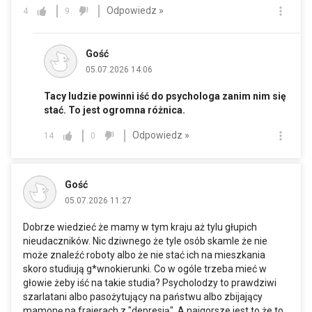
Odpowiedz »
4
9
Gość
05.07.2026 14:06
Tacy ludzie powinni iść do psychologa zanim nim się
stać. To jest ogromna różnica.
Odpowiedz »
14
0
Gość
05.07.2026 11:27
Dobrze wiedzieć że mamy w tym kraju aż tylu głupich
nieudaczników. Nic dziwnego że tyle osób skamle że nie
może znaleźć roboty albo że nie stać ich na mieszkania
skoro studiują g*wnokierunki. Co w ogóle trzeba mieć w
głowie żeby iść na takie studia? Psycholodzy to prawdziwi
szarlatani albo pasożytujący na państwu albo zbijający
mamonę na frajerach z "depresją". A najgorsze jest to że to