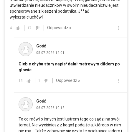
utwierdzanie nieudacznków w swoim nieudacznictwie jest
sponsorowane z kieszeni podatnika. J**ać
wykształciuchów!
Odpowiedz »
4
17
Gość
05.07.2026 12:01
Ciebie chyba stary napie*dalał metrowym dildem po
glowie
Odpowiedz »
15
1
Gość
06.07.2026 10:13
To co mówi o innych jest lustrem tego co sądzi na swój
temat. Nie wyciśniesz z kogoś podejścia, którego w nim
nie ma… Także zabawnie się czyta te ociekające jadem i