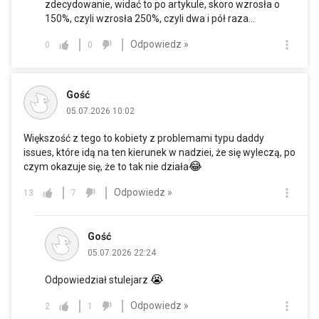
zdecydowanie, widać to po artykule, skoro wzrosła o
150%, czyli wzrosła 250%, czyli dwa i pół raza...
Odpowiedz »
0
0
Gość
05.07.2026 10:02
Większość z tego to kobiety z problemami typu daddy
issues, które idą na ten kierunek w nadziei, że się wyleczą, po
😂
czym okazuje się, że to tak nie działa
Odpowiedz »
13
7
Gość
05.07.2026 22:24
😭
Odpowiedział stulejarz
Odpowiedz »
2
1