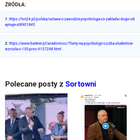
ŹRÓDŁA:
1
.
https://tvn24.pl/polska/ustawa-o-zawodzie-psychologa-co-zaklada-i-kogo-ob
ejmuje-st8901845
2
.
https://www.bankier.pl/wiadomosc/Tlumy-na-psychologii-Liczba-studentow-
wzrosla-o-150-proc-9157248.html
Polecane posty z
Sortowni