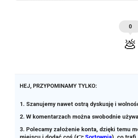
0
💩
HEJ, PRZYPOMINAMY TYLKO:
1. Szanujemy nawet ostrą dyskusję i wolnoś
2. W komentarzach można swobodnie używ
3. Polecamy założenie konta, dzięki temu 
miejscu i dodać coś (👉
Sortownia
)
, co traf