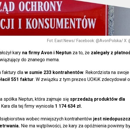
Fot. East News/ Facebook: @AvonPolska/ X
ałożył kary
na firmy Avon i Neptun
za to, że
zalegały z płatno
awiązujący do znanego mema.
 faktury dla
w sumie 233 kontrahentów
. Rekordzista na swoje
łacił 551 faktur
. W związku z tym prezes UOKiK zdecydował o
ka spółka Neptun, która zajmuje się
sprzedażą produktów dla
Kara dla tej firmy wyniosła
1 174 634 zł.
edsiębiorstwa wobec mniejszych kontrahentów
jest niedopuszc
etrwania.
Nie ma wątpliwości, że kary za opóźnienia powinny b