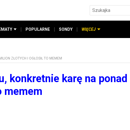
EMATY
POPULARNE
SONDY
WIĘCEJ
MILION ZŁOTYCH I OGŁOSIŁ TO MEMEM
u, konkretnie karę na ponad
 to memem