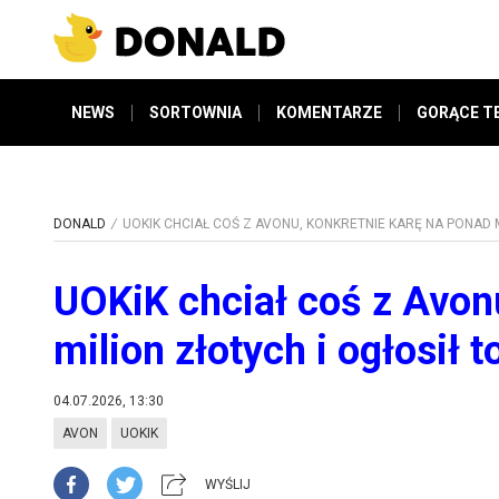
NEWS
SORTOWNIA
KOMENTARZE
GORĄCE T
DONALD
UOKIK CHCIAŁ COŚ Z AVONU, KONKRETNIE KARĘ NA PONAD 
UOKiK chciał coś z Avon
milion złotych i ogłosił
04.07.2026, 13:30
AVON
UOKIK
WYŚLIJ