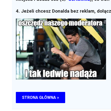
4. Jeżeli chcesz Donalda bez reklam, dołąc
STRONA GŁÓWNA »