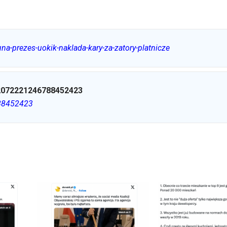
na-prezes-uokik-naklada-kary-za-zatory-platnicze
072221246788452423
788452423