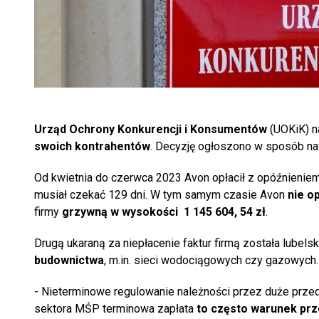
Urząd Ochrony Konkurencji i Konsumentów
(UOKiK) n
swoich kontrahentów
. Decyzję ogłoszono w sposób n
Od kwietnia do czerwca 2023 Avon opłacił z opóźnieniem
musiał czekać 129 dni. W tym samym czasie Avon
nie op
firmy
grzywną w wysokości 1 145 604, 54 zł
.
Drugą ukaraną za niepłacenie faktur firmą została lubels
budownictwa
, m.in. sieci wodociągowych czy gazowych. 
- Nieterminowe regulowanie należności przez duże prz
sektora MŚP terminowa zapłata
to często warunek prz