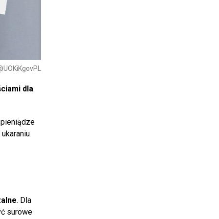
: @UOKiKgovPL
ściami dla
 pieniądze
 ukaraniu
zalne
. Dla
yć surowe