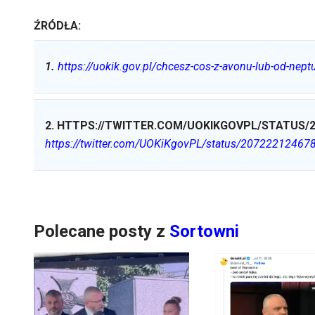
ŹRÓDŁA:
1
.
https://uokik.gov.pl/chcesz-cos-z-avonu-lub-od-neptu
2
.
HTTPS://TWITTER.COM/UOKIKGOVPL/STATUS/2
https://twitter.com/UOKiKgovPL/status/2072221246
Polecane posty z
Sortowni