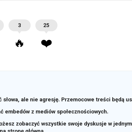
3
25
🔥
❤️
ć słowa, ale nie agresję. Przemocowe treści będą u
ać embedów z mediów społecznościowych.
możesz zobaczyć wszystkie swoje dyskusje w jednym
i na stronę główną.