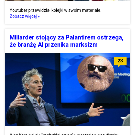
Youtuber przewidział kolejki w swoim materiale.
Zobacz więcej »
Miliarder stojący za Palantirem ostrzega,
że branżę AI przenika marksizm
23