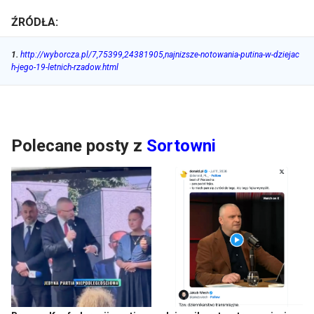
ŹRÓDŁA:
1
.
http://wyborcza.pl/7,75399,24381905,najnizsze-notowania-putina-w-dziejac
h-jego-19-letnich-rzadow.html
Polecane posty z
Sortowni