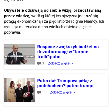
Obywatele odsuwają od siebie wizję, przedstawianą
przez władzę,
według której ich ojczyzna jest szóstą
potęgą ekonomiczną i za pięć lat prześcignie Niemcy. Ich
sytuacja materialna mimo wielkich obietnic się nie
poprawia.
Rosjanie zwiększyli budżet na
dezinformację w "farmie
trolli":putin:
3
Zobacz więcej »
Putin dał Trumpowi piłkę z
podsłuchem?:putin::trump:
11
Zobacz więcej »