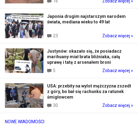
16
Zobacz więcej »
Japonia drugim najstarszym narodem
świata, mediana wieku to 49 lat
23
Zobacz więcej »
Justynów: okazało się, że posiadacz
marihuany miał brata bliźniaka, całą
uprawę i tatę z arsenałem broni
5
Zobacz więcej »
USA: przebity na wylot mężczyzna zszedł
z góry, bo bał się rachunku za ratunek
śmigłowcem
30
Zobacz więcej »
NOWE WIADOMOŚCI