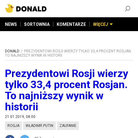
ZAŁÓŻ KONTO
©
2026
DONALD.PL
Wszelkie prawa zastrzeżone
NEWS
SORTOWNIA
KOMENTARZE
WIĘCEJ
DONALD
PREZYDENTOWI ROSJI WIERZY TYLKO 33,4 PROCENT ROSJAN.
TO NAJNIŻSZY WYNIK W HISTORII
Prezydentowi Rosji wierzy
tylko 33,4 procent Rosjan.
To najniższy wynik w
historii
21.01.2019, 08:00
ROSJA
WŁADIMR PUTIN
ZAUFANIE