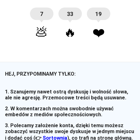
7
33
19
💩
🔥
❤️
HEJ, PRZYPOMINAMY TYLKO:
1. Szanujemy nawet ostrą dyskusję i wolność słowa,
ale nie agresję. Przemocowe treści będą usuwane.
2. W komentarzach można swobodnie używać
embedów z mediów społecznościowych.
3. Polecamy założenie konta, dzięki temu możesz
zobaczyć wszystkie swoje dyskusje w jednym miejscu
i dodać coś (👉
Sortownia
)
, co trafi na stronę główną.