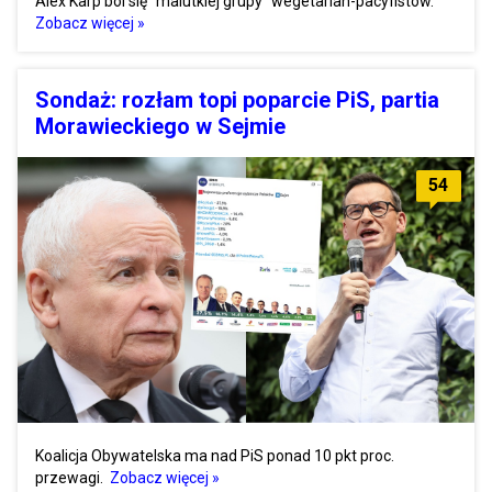
Alex Karp boi się "malutkiej grupy" wegetarian-pacyfistów.
Zobacz więcej »
Sondaż: rozłam topi poparcie PiS, partia
Morawieckiego w Sejmie
54
Koalicja Obywatelska ma nad PiS ponad 10 pkt proc.
przewagi.
Zobacz więcej »