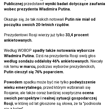
Publicznej
przedstawił
wyniki badań dotyczące zaufania
wobec prezydenta Władimira Putina.
Okazuje się, że tak niskich notowań
Putin nie miał od
początku swoich 20-letnich rządów.
Prezydentowi Rosji wierzy już tylko
33,4 procent
ankietowanych.
Według WOBOP
spadły także notowania wyborcze
Władmira Putina.
Dziś na prezydenta Rosji swój głos
według sondażu oddałoby 46% ankietowanych.
Niecały
rok temu
w marcu,
podczas wyborów prezydenckich,
Putin cieszył się 76% poparciem.
Powodem
spadku może być nie tylko
podwyższenie
wieku emerytalnego
, przed którym wzbraniali się
Rosjanie, ale także coraz bardziej sceptyczna
ocena
swoich perspektyw i realnej sytuacji gospodarczej
Rosji
, w której od lat głoszone są słowa, że ta "podniosła
się z kolan".