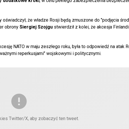
y
dodatkowe kroki
, w celu pełnego zabezpieczenia bezpiecz
y oświadczył, że władze Rosji będą zmuszone do "podjęcia śro
ter obrony
Siergiej Szojgu
stwierdził z kolei, że akcesja Finland
akcesję NATO w maju zeszłego roku, była to odpowiedź na atak Ro
oważnymi reperkusjami" wojskowymi i politycznymi.
kies Twitter/X, aby zobaczyć ten tweet.