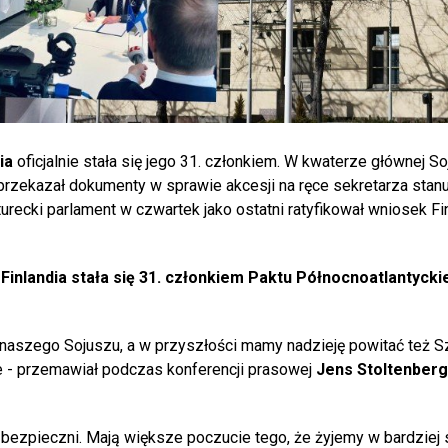
ia
oficjalnie stała się jego 31. członkiem. W kwaterze głównej S
rzekazał dokumenty w sprawie akcesji na ręce sekretarza stan
turecki parlament w czwartek jako ostatni ratyfikował wniosek Fin
e
Finlandia stała się 31. członkiem Paktu Północnoatlantyck
 naszego Sojuszu, a w przyszłości mamy nadzieję powitać też S
ie - przemawiał podczas konferencji prasowej
Jens Stoltenberg
 bezpieczni. Mają większe poczucie tego, że żyjemy w bardziej s