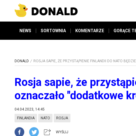
NEWS
SORTOWNIA
KOMENTARZE
GORĄCE T
DONALD
ROSJA SAPIE, ŻE PRZYSTĄPIENIE FINLANDII DO NATO BĘD
Rosja sapie, że przystąp
oznaczało "dodatkowe kr
04.04.2023, 14:45
FINLANDIA
NATO
ROSJA
WYŚLIJ