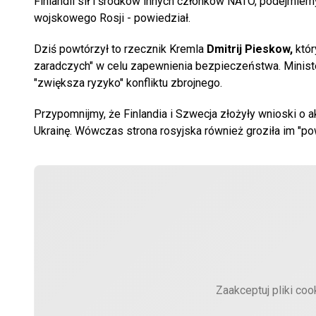
Finlandii sił i środków innych członków NATO, podejmiem
wojskowego Rosji - powiedział.
Dziś powtórzył to rzecznik Kremla
Dmitrij Pieskow,
któr
zaradczych" w celu zapewnienia bezpieczeństwa. Minis
"zwiększa ryzyko" konfliktu zbrojnego.
Przypomnijmy, że Finlandia i Szwecja złożyły wnioski o 
Ukrainę. Wówczas strona rosyjska również groziła im "p
Zaakceptuj pliki coo