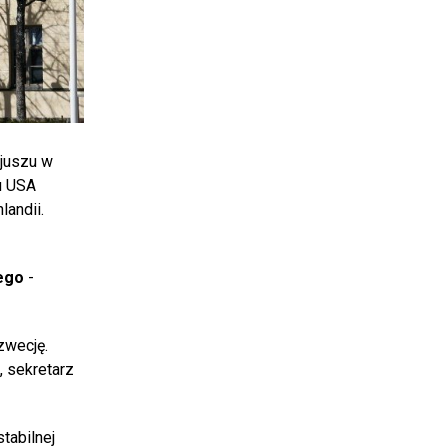
ojuszu w
u USA
landii.
iego
-
zwecję.
, sekretarz
tabilnej