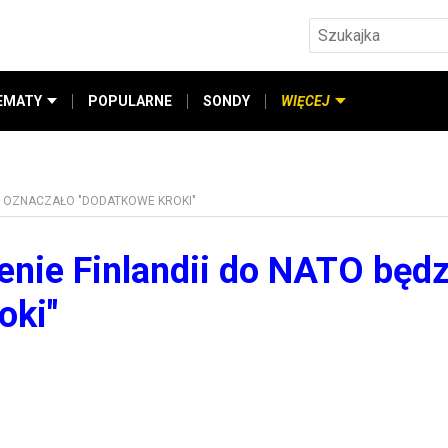
EMATY
POPULARNE
SONDY
WIĘCEJ
ZIE OZNACZAŁO "DODATKOWE KROKI"
ienie Finlandii do NATO będz
oki"