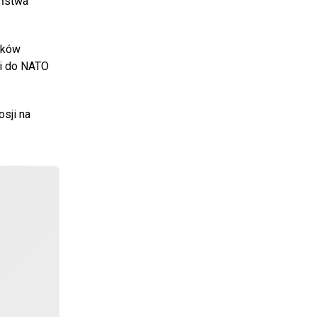
eństwa
dków
ii do NATO
sji na