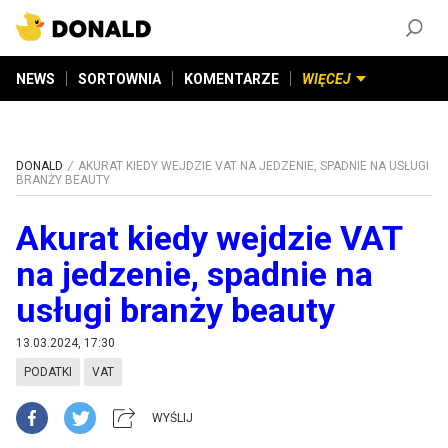
ZAŁÓŻ KONTO
©
2026
DONALD.PL
Wszelkie prawa zastrzeżone
NEWS
SORTOWNIA
KOMENTARZE
WIĘCEJ
DONALD
AKURAT KIEDY WEJDZIE VAT NA JEDZENIE, SPADNIE NA USŁUGI
BRANŻY BEAUTY
Akurat kiedy wejdzie VAT
na jedzenie, spadnie na
usługi branży beauty
13.03.2024, 17:30
PODATKI
VAT
WYŚLIJ