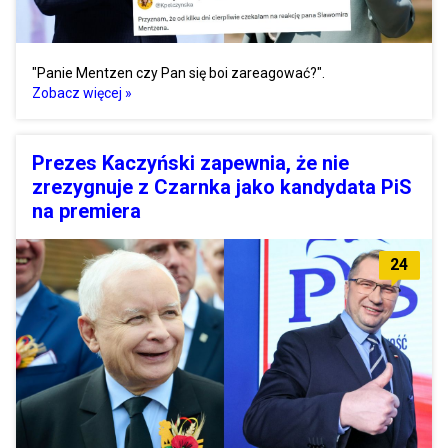
"Panie Mentzen czy Pan się boi zareagować?".
Zobacz więcej »
Prezes Kaczyński zapewnia, że nie
zrezygnuje z Czarnka jako kandydata PiS
na premiera
24