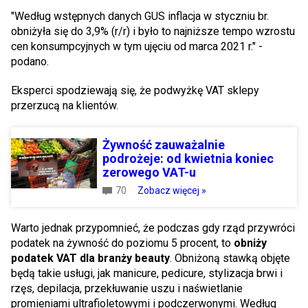
"Według wstępnych danych GUS inflacja w styczniu br.
obniżyła się do 3,9% (r/r) i było to najniższe tempo wzrostu
cen konsumpcyjnych w tym ujęciu od marca 2021 r." -
podano.
Eksperci spodziewają się, że podwyżkę VAT sklepy
przerzucą na klientów.
Żywność zauważalnie
podrożeje: od kwietnia koniec
zerowego VAT-u
70
Zobacz więcej »
Warto jednak przypomnieć, że podczas gdy rząd przywróci
podatek na żywność do poziomu 5 procent, to
obniży
podatek VAT dla branży beauty
. Obniżoną stawką objęte
będą takie usługi, jak manicure, pedicure, stylizacja brwi i
rzęs, depilacja, przekłuwanie uszu i naświetlanie
promieniami ultrafioletowymi i podczerwonymi. Według