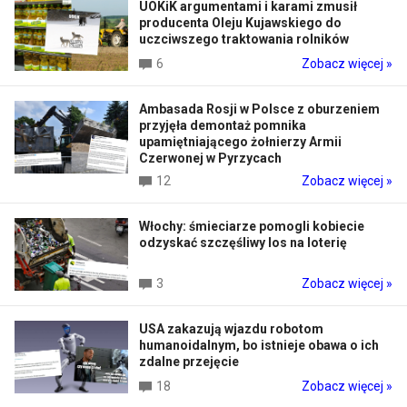
UOKiK argumentami i karami zmusił
producenta Oleju Kujawskiego do
uczciwszego traktowania rolników
6
Zobacz więcej »
Ambasada Rosji w Polsce z oburzeniem
przyjęła demontaż pomnika
upamiętniającego żołnierzy Armii
Czerwonej w Pyrzycach
12
Zobacz więcej »
Włochy: śmieciarze pomogli kobiecie
odzyskać szczęśliwy los na loterię
3
Zobacz więcej »
USA zakazują wjazdu robotom
humanoidalnym, bo istnieje obawa o ich
zdalne przejęcie
18
Zobacz więcej »