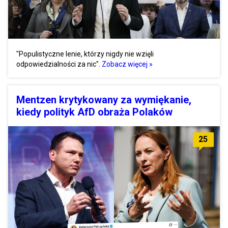
"Populistyczne lenie, którzy nigdy nie wzięli
odpowiedzialności za nic".
Zobacz więcej »
Mentzen krytykowany za wymiękanie,
kiedy polityk AfD obraża Polaków
25