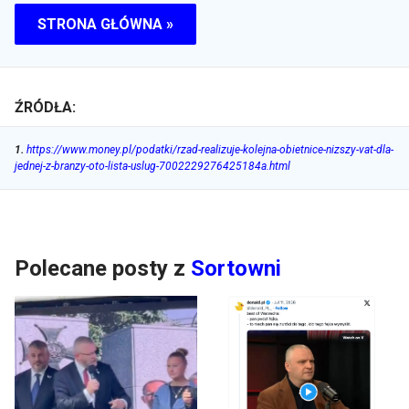
STRONA GŁÓWNA »
ŹRÓDŁA:
1
.
https://www.money.pl/podatki/rzad-realizuje-kolejna-obietnice-nizszy-vat-dla-
jednej-z-branzy-oto-lista-uslug-7002229276425184a.html
Polecane posty z
Sortowni