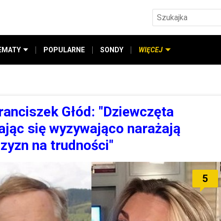
EMATY
POPULARNE
SONDY
WIĘCEJ
ranciszek Głód: "Dziewczęta
ając się wyzywająco narażają
yzn na trudności"
5