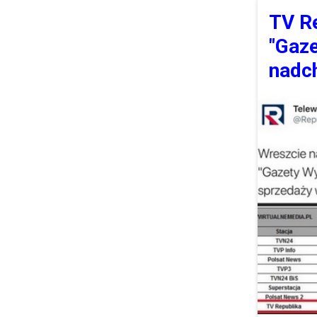
TV R
"Gaze
nadch