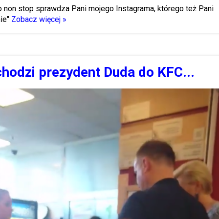
 non stop sprawdza Pani mojego Instagrama, którego też Pani
ie"
Zobacz więcej »
hodzi prezydent Duda do KFC...