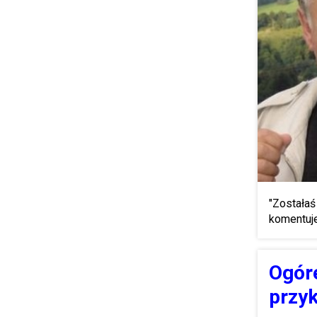
"Zostałaś
komentuj
Ogóre
przyk