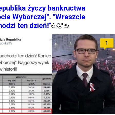
epublika życzy bankructwa
cie Wyborczej". "Wreszcie
odzi ten dzień!"
🖕
🤣
🖕
1