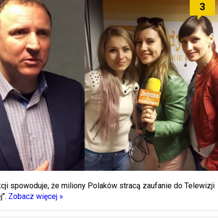
3
kcji spowoduje, że miliony Polaków stracą zaufanie do Telewizji
".
Zobacz więcej »