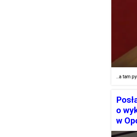
...a tam p
Posła
o wyk
w Op