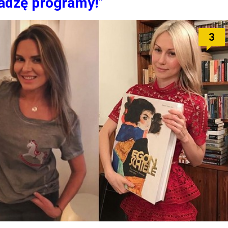
adzę programy!"
3