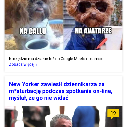
Narzędzie ma działać też na Google Meets i Teamsie.
Zobacz więcej »
New Yorker zawiesił dziennikarza za
m*sturbację podczas spotkania on-line,
myślał, że go nie widać
19