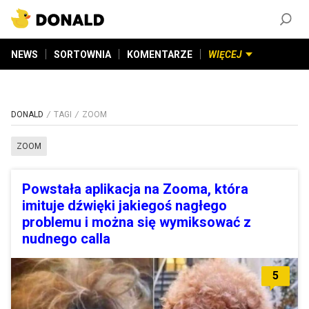
ZAŁÓŻ KONTO
©
2026
DONALD.PL
Wszelkie prawa zastrzeżone
NEWS
SORTOWNIA
KOMENTARZE
WIĘCEJ
DONALD
TAGI
ZOOM
ZOOM
Powstała aplikacja na Zooma, która
imituje dźwięki jakiegoś nagłego
problemu i można się wymiksować z
nudnego calla
5