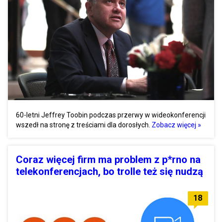
60-letni Jeffrey Toobin podczas przerwy w wideokonferencji
wszedł na stronę z treściami dla dorosłych.
Zobacz więcej »
Coraz więcej firm ma problem z p*rno na
telekonferencjach, bo trolle też się nudzą
18