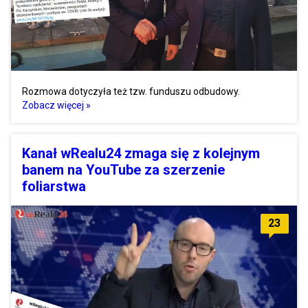
Rozmowa dotyczyła też tzw. funduszu odbudowy.
Zobacz więcej »
Kanał wRealu24 zmaga się z kolejnym
banem na YouTube za szerzenie
foliarstwa
23