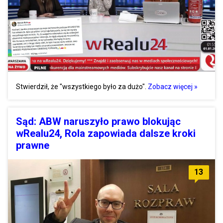
Stwierdził, że "wszystkiego było za dużo".
Zobacz więcej »
Sąd: ABW naruszyło prawo blokując
wRealu24, Rola zapowiada dalsze kroki
prawne
13