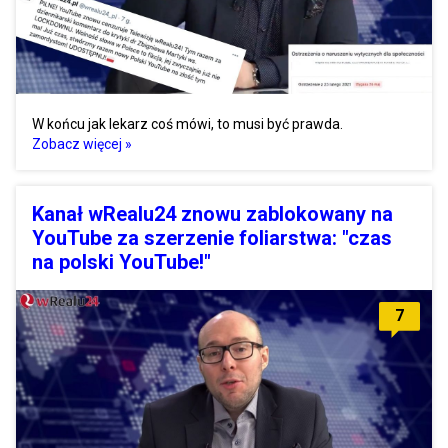
W końcu jak lekarz coś mówi, to musi być prawda.
Zobacz więcej »
Kanał wRealu24 znowu zablokowany na
YouTube za szerzenie foliarstwa: "czas
na polski YouTube!"
7