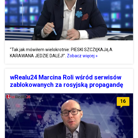
"Tak jak mówiłem wielokrotnie: PIESKI SZCZĘKAJĄ A
KARAWANA JEDZIE DALEJ!".
Zobacz więcej »
wRealu24 Marcina Roli wśród serwisów
zablokowanych za rosyjską propagandę
16