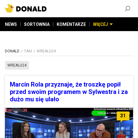
ZAŁÓŻ KONTO
©
2026
DONALD.PL
Wszelkie prawa zastrzeżone
NEWS
SORTOWNIA
KOMENTARZE
WIĘCEJ
DONALD
TAGI
WREALU24
WREALU24
Marcin Rola przyznaje, że troszkę popił
przed swoim programem w Sylwestra i za
dużo mu się ulało
31