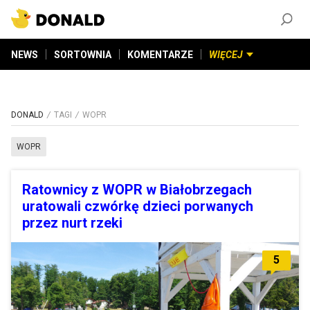
ZAŁÓŻ KONTO
©
2026
DONALD.PL
Wszelkie prawa zastrzeżone
NEWS
SORTOWNIA
KOMENTARZE
WIĘCEJ
DONALD
TAGI
WOPR
WOPR
Ratownicy z WOPR w Białobrzegach
uratowali czwórkę dzieci porwanych
przez nurt rzeki
5