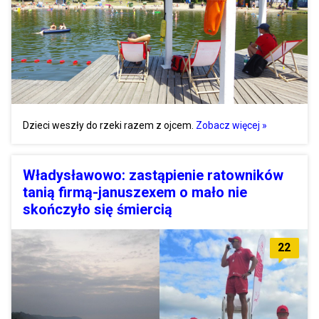
Dzieci weszły do rzeki razem z ojcem.
Zobacz więcej »
Władysławowo: zastąpienie ratowników
tanią firmą-januszexem o mało nie
skończyło się śmiercią
22