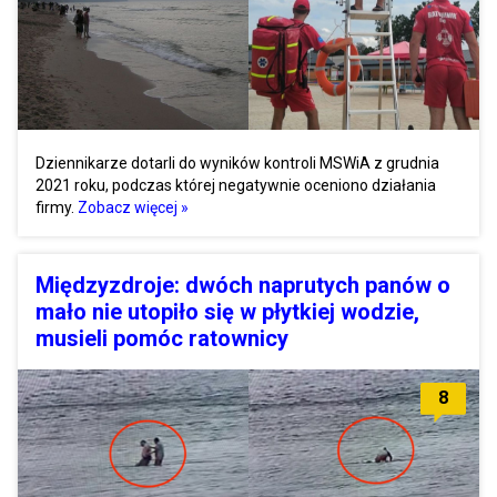
Dziennikarze dotarli do wyników kontroli MSWiA z grudnia
2021 roku, podczas której negatywnie oceniono działania
firmy.
Zobacz więcej »
Międzyzdroje: dwóch naprutych panów o
mało nie utopiło się w płytkiej wodzie,
musieli pomóc ratownicy
8