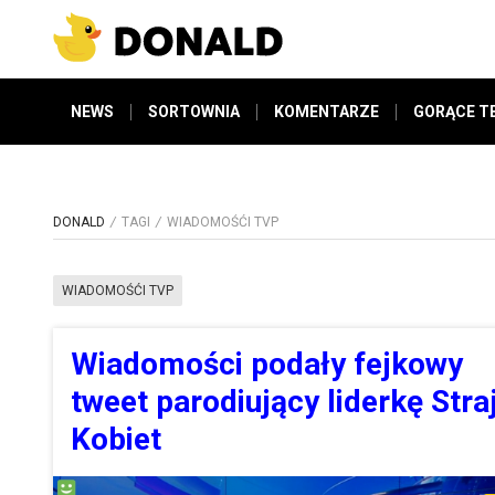
NEWS
SORTOWNIA
KOMENTARZE
GORĄCE T
DONALD
TAGI
WIADOMOŚĆI TVP
WIADOMOŚĆI TVP
Wiadomości podały fejkowy
tweet parodiujący liderkę Stra
Kobiet