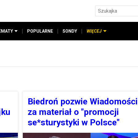
EMATY
POPULARNE
SONDY
WIĘCEJ
Biedroń pozwie Wiadomośc
jku
za materiał o "promocji
se*sturystyki w Polsce"