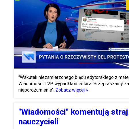
"Wskutek niezamierzonego błędu edytorskiego z mater
Wiadomosci TVP wypadł komentarz. Przepraszamy za
nieporozumienie".
Zobacz więcej »
"Wiadomości" komentują straj
nauczycieli