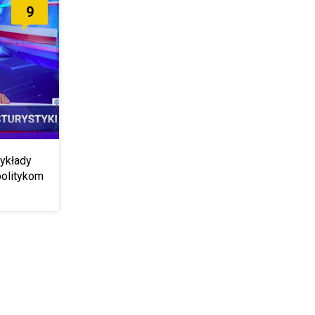
9
zykłady
politykom