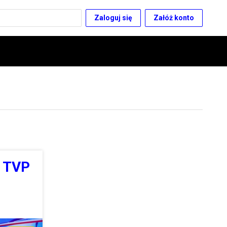
Zaloguj się
Załóż konto
i TVP