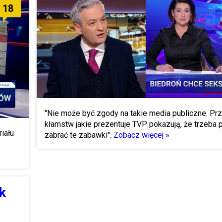
18
"Nie może być zgody na takie media publiczne. Pr
kłamstw jakie prezentuje TVP pokazują, że trzeba 
iału
zabrać te zabawki".
Zobacz więcej »
k