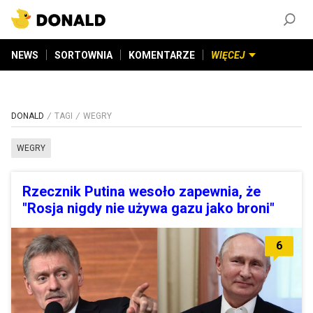
ZAŁÓŻ KONTO
©
2026
DONALD.PL
Wszelkie prawa zastrzeżone
NEWS
SORTOWNIA
KOMENTARZE
WIĘCEJ
DONALD
TAGI
WEGRY
WEGRY
Rzecznik Putina wesoło zapewnia, że
"Rosja nigdy nie używa gazu jako broni"
6