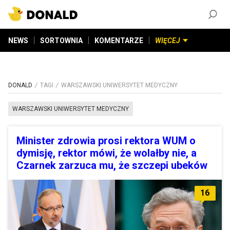
ZAŁÓŻ KONTO
©
2026
DONALD.PL
Wszelkie prawa zastrzeżone
NEWS
SORTOWNIA
KOMENTARZE
WIĘCEJ
DONALD
TAGI
WARSZAWSKI UNIWERSYTET MEDYCZNY
WARSZAWSKI UNIWERSYTET MEDYCZNY
Minister zdrowia prosi rektora WUM o
dymisję, rektor mówi, że wolałby nie, a
Czarnek zarzuca mu, że szczepi ubeków
16