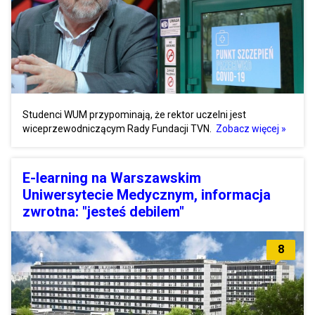
Studenci WUM przypominają, że rektor uczelni jest
wiceprzewodniczącym Rady Fundacji TVN.
Zobacz więcej »
E-learning na Warszawskim
Uniwersytecie Medycznym, informacja
zwrotna: "jesteś debilem"
8