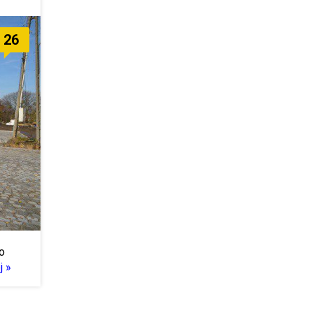
26
o
j »