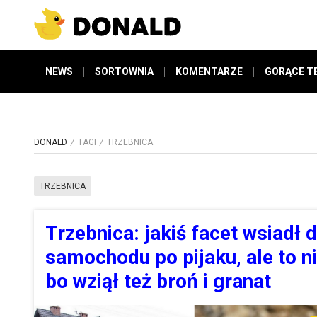
NEWS
SORTOWNIA
KOMENTARZE
GORĄCE T
DONALD
TAGI
TRZEBNICA
TRZEBNICA
Trzebnica: jakiś facet wsiadł 
samochodu po pijaku, ale to ni
bo wziął też broń i granat