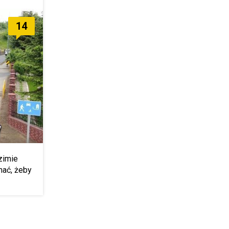
14
zimie
mać, żeby