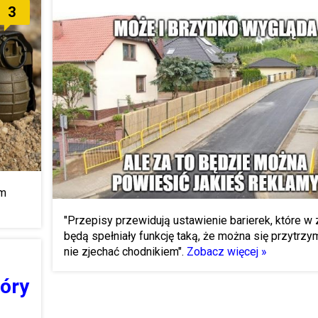
3
ym
"Przepisy przewidują ustawienie barierek, które w 
będą spełniały funkcję taką, że można się przytrzy
nie zjechać chodnikiem".
Zobacz więcej »
tóry