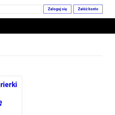
Zaloguj się
Załóż konto
rierki
ę