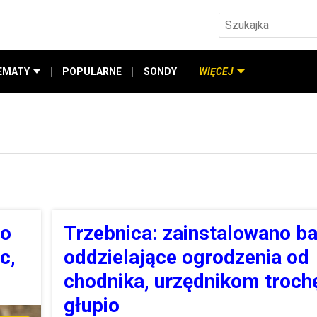
EMATY
POPULARNE
SONDY
WIĘCEJ
do
Trzebnica: zainstalowano ba
c,
oddzielające ogrodzenia od
chodnika, urzędnikom troch
głupio