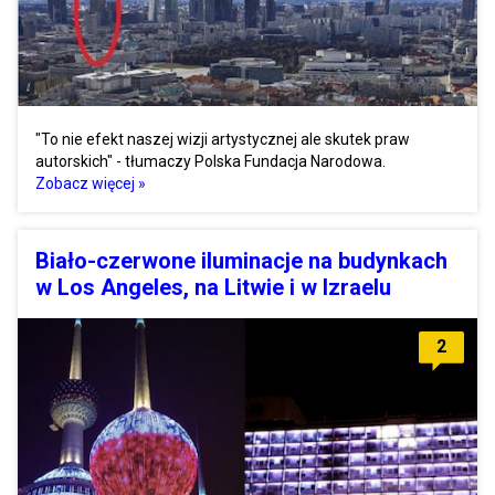
"To nie efekt naszej wizji artystycznej ale skutek praw
autorskich" - tłumaczy Polska Fundacja Narodowa.
Zobacz więcej »
Biało-czerwone iluminacje na budynkach
w Los Angeles, na Litwie i w Izraelu
2