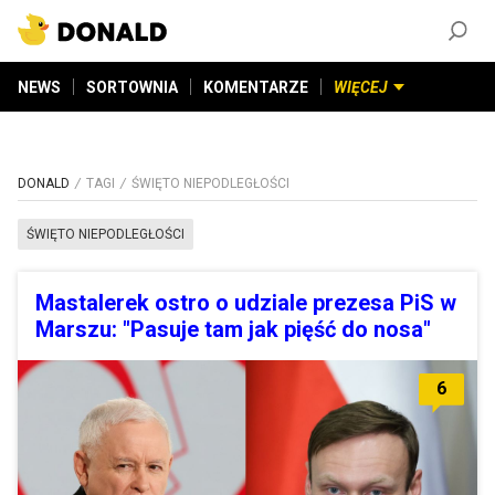
ZAŁÓŻ KONTO
©
2026
DONALD.PL
Wszelkie prawa zastrzeżone
NEWS
SORTOWNIA
KOMENTARZE
WIĘCEJ
DONALD
TAGI
ŚWIĘTO NIEPODLEGŁOŚCI
ŚWIĘTO NIEPODLEGŁOŚCI
Mastalerek ostro o udziale prezesa PiS w
Marszu: "Pasuje tam jak pięść do nosa"
6