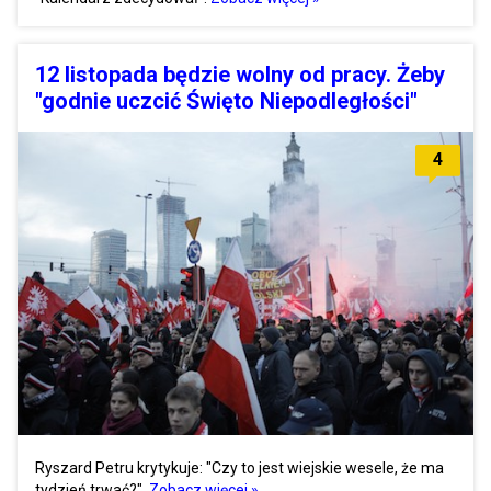
12 listopada będzie wolny od pracy. Żeby
"godnie uczcić Święto Niepodległości"
4
Ryszard Petru krytykuje: "Czy to jest wiejskie wesele, że ma
tydzień trwać?".
Zobacz więcej »