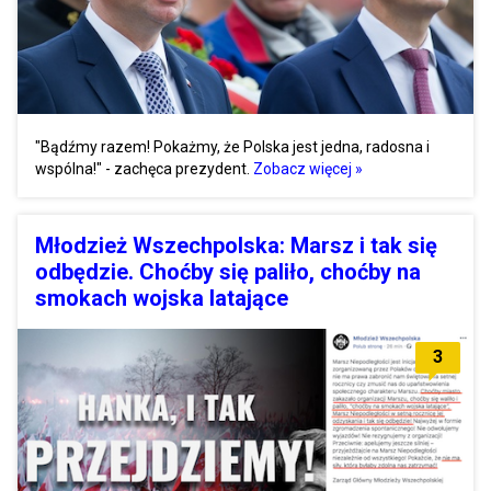
"Bądźmy razem! Pokażmy, że Polska jest jedna, radosna i
wspólna!" - zachęca prezydent.
Zobacz więcej »
Młodzież Wszechpolska: Marsz i tak się
odbędzie. Choćby się paliło, choćby na
smokach wojska latające
3