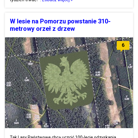
W lesie na Pomorzu powstanie 310-
metrowy orzeł z drzew
6
Tak Lasy Państwowe chcą uczcić 100-lecie odzyskania