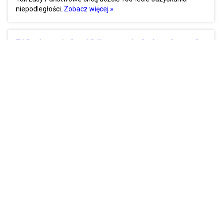
niepodległości.
Zobacz więcej »
PiS chce, żeby 12 listopada był wolny od
pracy
6
Do Sejmu wpłynął projekt ustawy.
Zobacz więcej »