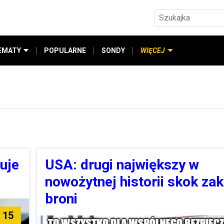
EMATY
POPULARNE
SONDY
WIĘCEJ
uje
USA: drugi największy w
nowożytnej historii skok za
broni
15