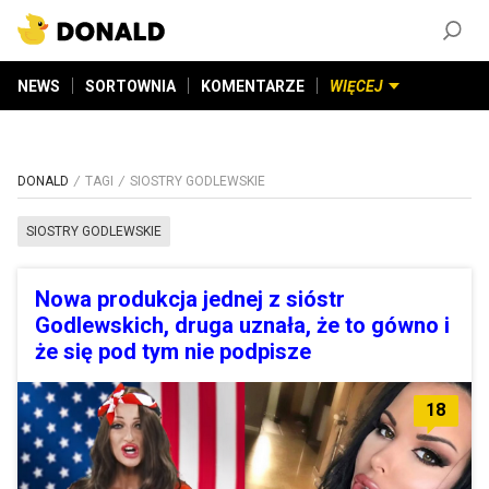
ZAŁÓŻ KONTO
©
2026
DONALD.PL
Wszelkie prawa zastrzeżone
NEWS
SORTOWNIA
KOMENTARZE
WIĘCEJ
DONALD
TAGI
SIOSTRY GODLEWSKIE
SIOSTRY GODLEWSKIE
Nowa produkcja jednej z sióstr
Godlewskich, druga uznała, że to gówno i
że się pod tym nie podpisze
18