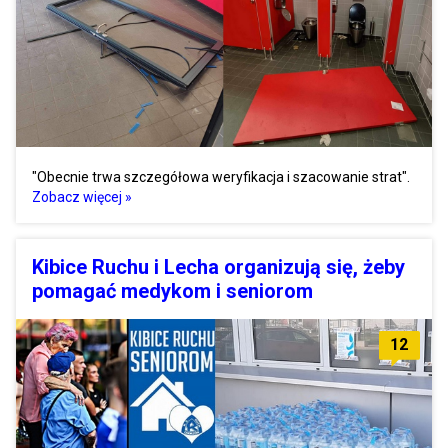
"Obecnie trwa szczegółowa weryfikacja i szacowanie strat".
Zobacz więcej »
Kibice Ruchu i Lecha organizują się, żeby
pomagać medykom i seniorom
12