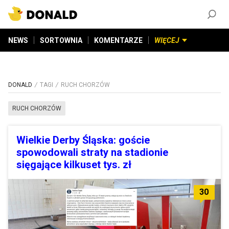
ZAŁÓŻ KONTO
©
2026
DONALD.PL
Wszelkie prawa zastrzeżone
NEWS
SORTOWNIA
KOMENTARZE
WIĘCEJ
DONALD
TAGI
RUCH CHORZÓW
RUCH CHORZÓW
Wielkie Derby Śląska: goście
spowodowali straty na stadionie
sięgające kilkuset tys. zł
30